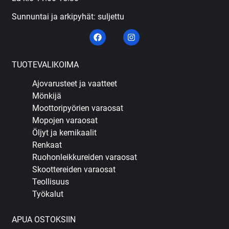
Sunnuntai ja arkipyhät: suljettu
TUOTEVALIKOIMA
Ajovarusteet ja vaatteet
Mönkijä
Moottoripyörien varaosat
Mopojen varaosat
Öljyt ja kemikaalit
Renkaat
Ruohonleikkureiden varaosat
Skoottereiden varaosat
Teollisuus
Työkalut
APUA OSTOKSIIN