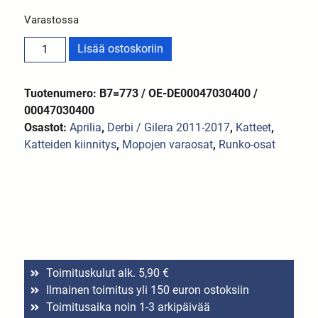
Varastossa
Lisää ostoskoriin
Tuotenumero: B7=773 / OE-DE00047030400 /
00047030400
Osastot:
Aprilia
,
Derbi / Gilera 2011-2017
,
Katteet
,
Katteiden kiinnitys
,
Mopojen varaosat
,
Runko-osat
Toimituskulut alk. 5,90 €
Ilmainen toimitus yli 150 euron ostoksiin
Toimitusaika noin 1-3 arkipäivää