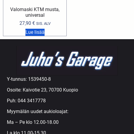
Valomaski KTM musta,
universal
27,90
€
SIS. ALV
Lue lisää
Y-tunnus: 1539450-8
Osoite: Kaivotie 23, 70700 Kuopio
Puh:
044 3417778
Myymälän uudet aukioloajat:
Ma – Pe klo 12.00-18.00
La klo 11.00-15.30