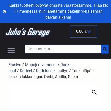
Kaikki tuotteet löytyvät omasta varastostamme. Tilaa klo
17 mennessä, niin lähetämme paketin vielä saman
päivän aikana!
0,00
€
Etusivu
/
Mopojen varaosat
/
Runko-
osat
/
Katteet
/
Katteiden kiinnitys
/ Tankinläpän
akselin lukkorengas Derbi, Aprilia, Gilera