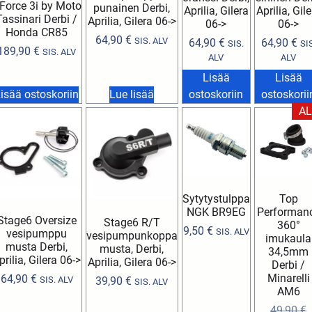
Force 3i by Moto
punainen Derbi,
Aprilia, Gilera
Aprilia, Gil
Tassinari Derbi /
Aprilia, Gilera 06->
06->
06->
Honda CR85
64,90
€
SIS. ALV
64,90
€
64,90
€
SIS.
SIS
189,90
€
SIS. ALV
ALV
ALV
Lisää
Lisää
isää ostoskoriin
Lue lisää
ostoskoriin
ostoskorii
AL
Sytytystulppa
Top
NGK BR9EG
Performan
Stage6 Oversize
Stage6 R/T
360°
9,50
€
SIS. ALV
vesipumppu
vesipumpunkoppa
imukaula
musta Derbi,
musta, Derbi,
34,5mm
prilia, Gilera 06->
Aprilia, Gilera 06->
Derbi /
Minarelli
64,90
€
SIS. ALV
39,90
€
SIS. ALV
AM6
49,90
€