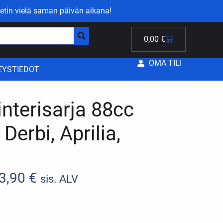
etin vielä saman päivän aikana!
0,00
€
OMA TILI
EYSTIEDOT
interisarja 88cc
Derbi, Aprilia,
3,90
€
sis. ALV