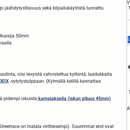
V
pi jäähdytystilavuus sekä kilpailukäytöstä tunnettu
halkaisija 50mm
L
kaalla
utinta, viisi levyistä vahvistettua kytkintä, laadukkaita
0EIX
-sytytystulppaan. (Kylmällä kelillä kannattaa
ä pidempi iskuista
kampiakselia (iskun pituus 45mm)
A
reetrace on matala viritteisempi). Suurimmat erot ovat