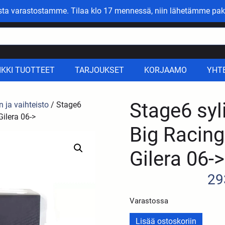
asta varastostamme. Tilaa klo 17 mennessä, niin lähetämme pak
IKKI TUOTTEET
TARJOUKSET
KORJAAMO
YHT
Stage6 syl
n ja vaihteisto
/ Stage6
Gilera 06->
Big Racing 
Gilera 06->
29
Varastossa
Lisää ostoskoriin