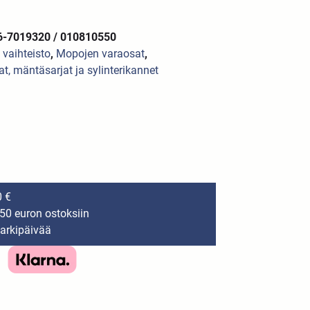
6-7019320 / 010810550
a vaihteisto
,
Mopojen varaosat
,
jat, mäntäsarjat ja sylinterikannet
0 €
150 euron ostoksiin
 arkipäivää