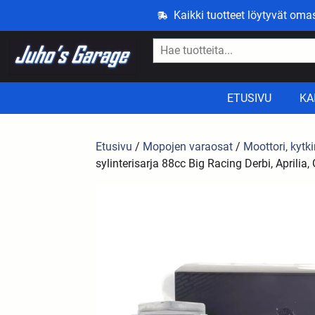
Kaikki tuotteet löytyvät om
ETUSIVU
KA
Etusivu
/
Mopojen varaosat
/
Moottori, kytki
sylinterisarja 88cc Big Racing Derbi, Aprilia, 