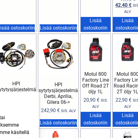
42,40
€
SI
ALV
Lisää
Lisää
isää ostoskoriin
Lisää ostoskoriin
ostoskoriin
ostoskorii
Motul 800
Motul 80
Factory Line
Factory Li
HPI
HPI
Off Road 2T
Road Raci
ytytysjärjestelmä
sytytysjärjestelmä
öljy 1L
2T öljy 1
valoilla Derbi,
Derbi, Aprilia,
20,90
€
22,90
€
SIS.
SIS
prilia, Gilera 06->
Gilera 06->
ALV
ALV
244,90
€
SIS. ALV
242,90
€
SIS. ALV
Lisää
Lisää
tai
isää ostoskoriin
Lisää ostoskoriin
ostoskoriin
ostoskorii
ääksemme
imme käsitellä