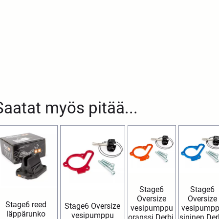
Saatat myös pitää...
Stage6
Stage6
Oversize
Oversize
Stage6 reed
Stage6 Oversize
vesipumppu
vesipump
läppärunko
vesipumppu
oranssi Derbi,
sininen Der