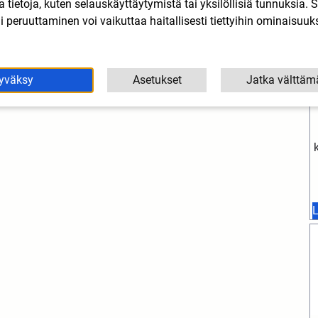
lla tietoja, kuten selauskäyttäytymistä tai yksilöllisiä tunnuksia
 peruuttaminen voi vaikuttaa haitallisesti tiettyihin ominaisuuks
yväksy
Asetukset
Jatka välttäm
L