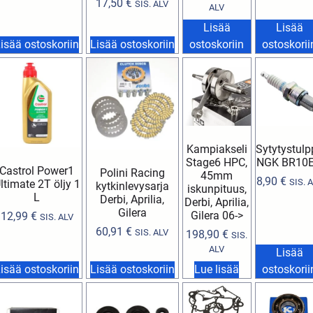
17,50
€
SIS. ALV
ALV
Lisää
Lisää
isää ostoskoriin
Lisää ostoskoriin
ostoskoriin
ostoskorii
Kampiakseli
Sytytystulp
Stage6 HPC,
NGK BR10
Castrol Power1
Polini Racing
45mm
8,90
€
SIS. 
ltimate 2T öljy 1
kytkinlevysarja
iskunpituus,
L
Derbi, Aprilia,
Derbi, Aprilia,
Gilera
Gilera 06->
12,99
€
SIS. ALV
60,91
€
SIS. ALV
198,90
€
SIS.
ALV
Lisää
isää ostoskoriin
Lisää ostoskoriin
Lue lisää
ostoskorii