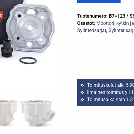
Tuotenumero: B7=123 / S
Osastot:
Moottori, kytkin j
Sylinterisarjat
,
Sylinterisar
Toimituskulut alk. 5,9
Ilmainen toimitus yli 
Toimitusaika noin 1-3