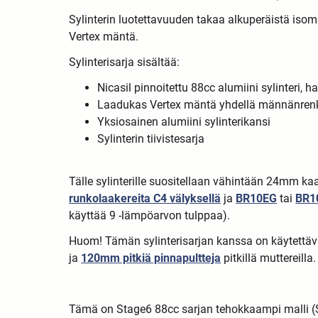
Sylinterin luotettavuuden takaa alkuperäistä isom
Vertex mäntä.
Sylinterisarja sisältää:
Nicasil pinnoitettu 88cc alumiini sylinteri, 
Laadukas Vertex mäntä yhdellä männänren
Yksiosainen alumiini sylinterikansi
Sylinterin tiivistesarja
Tälle sylinterille suositellaan vähintään 24mm kaas
runkolaakereita C4 välyksellä
ja
BR10EG
tai
BR1
käyttää 9 -lämpöarvon tulppaa).
Huom! Tämän sylinterisarjan kanssa on käytettäv
ja
120mm pitkiä pinnapultteja
pitkillä muttereilla.
Tämä on Stage6 88cc sarjan tehokkaampi malli (St