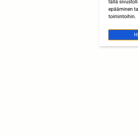
tällä sivusto
epääminen tai
toimintoihin.
H