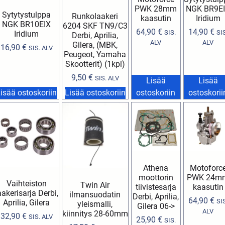
PWK 28mm
NGK BR9E
Sytytystulppa
Runkolaakeri
kaasutin
Iridium
NGK BR10EIX
6204 SKF TN9/C3
64,90
€
14,90
€
SIS.
SIS
Iridium
Derbi, Aprilia,
ALV
ALV
Gilera, (MBK,
16,90
€
SIS. ALV
Peugeot, Yamaha
Skootterit) (1kpl)
9,50
€
SIS. ALV
Lisää
Lisää
isää ostoskoriin
Lisää ostoskoriin
ostoskoriin
ostoskorii
Athena
Motoforc
moottorin
PWK 24m
Vaihteiston
Twin Air
tiivistesarja
kaasutin
aakerisarja Derbi,
ilmansuodatin
Derbi, Aprilia,
64,90
€
SIS
Aprilia, Gilera
yleismalli,
Gilera 06->
ALV
kiinnitys 28-60mm
32,90
€
SIS. ALV
25,90
€
SIS.