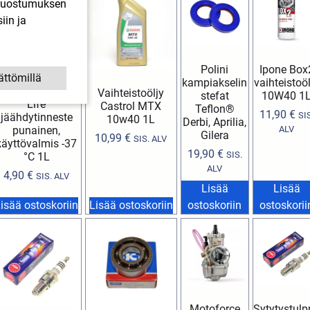
. Suostumuksen
iin ja
Polini
Ipone Box
ättömillä
kampiakselin
vaihteistoöl
Zero Polar Long
Vaihteistoöljy
stefat
10W40 1
Life
Castrol MTX
Teflon®
11,90
€
SIS
jäähdytinneste
10w40 1L
Derbi, Aprilia,
punainen,
ALV
Gilera
10,99
€
SIS. ALV
käyttövalmis -37
19,90
€
SIS.
°C 1L
ALV
4,90
€
SIS. ALV
Lisää
Lisää
isää ostoskoriin
Lisää ostoskoriin
ostoskoriin
ostoskorii
Motoforce
Sytytystulp