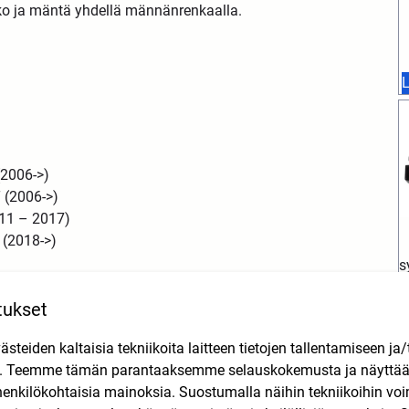
kko ja mäntä yhdellä männänrenkaalla.
L
(2006->)
 (2006->)
11 – 2017)
 (2018->)
s
A
tukset
teiden kaltaisia tekniikoita laitteen tietojen tallentamiseen ja/
tta todellisuudessa sylinteri on 88cc, joten tämä ei ole
L
n. Teemme tämän parantaaksemme selauskokemusta ja näytt
henkilökohtaisia mainoksia. Suostumalla näihin tekniikoihin vo