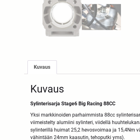
Kuvaus
Kuvaus
Sylinterisarja Stage6 Big Racing 88CC
Yksi markkinoiden parhaimmista 88cc sylinterisarj
viimeistelty alumiini sylinteri, viidellä huuhteluk
sylinterillä huimat 25,2 hevosvoimaa ja 15,4Nm vää
vähintään 24mm kaasutin, tehoputki yms).