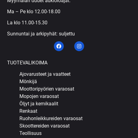
Myymälän uudet aukioloajat:
Ma – Pe klo 12.00-18.00
La klo 11.00-15.30
Sunnuntai ja arkipyhät: suljettu
TUOTEVALIKOIMA
Ajovarusteet ja vaatteet
Mönkijä
Moottoripyörien varaosat
Mopojen varaosat
Öljyt ja kemikaalit
Renkaat
Ruohonleikkureiden varaosat
Skoottereiden varaosat
Teollisuus