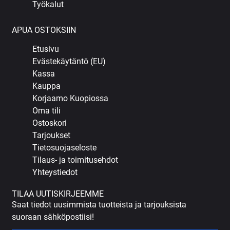
Työkalut
APUA OSTOKSIIN
Etusivu
Evästekäytäntö (EU)
Kassa
Kauppa
Korjaamo Kuopiossa
Oma tili
Ostoskori
Tarjoukset
Tietosuojaseloste
Tilaus- ja toimitusehdot
Yhteystiedot
TILAA UUTISKIRJEEMME
Saat tiedot uusimmista tuotteista ja tarjouksista
suoraan sähköpostiisi!