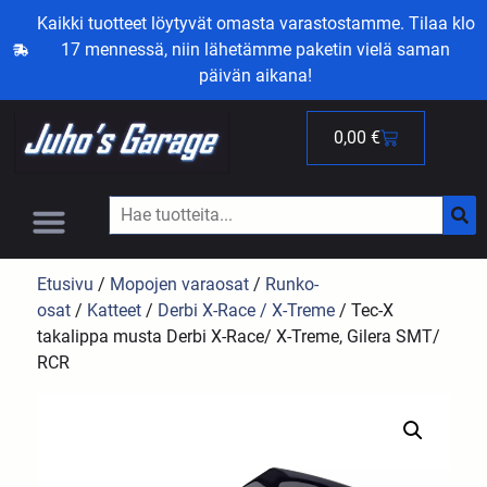
Kaikki tuotteet löytyvät omasta varastostamme. Tilaa klo
17 mennessä, niin lähetämme paketin vielä saman
päivän aikana!
0,00
€
Etusivu
/
Mopojen varaosat
/
Runko-
osat
/
Katteet
/
Derbi X-Race / X-Treme
/ Tec-X
takalippa musta Derbi X-Race/ X-Treme, Gilera SMT/
RCR