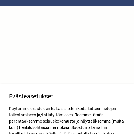
Evästeasetukset
Käytämme evästeiden kaltaisia tekniikoita laitteen tietojen
tallentamiseen ja/tai käyttämiseen. Teemme tämän
parantaaksemme selauskokemusta ja näyttääksemme (muita
kuin) henkilökohtaisia mainoksia. Suostumalla näihin
tekniikoihin voimme käsitellä tällä sivustolla tietoja, kuten