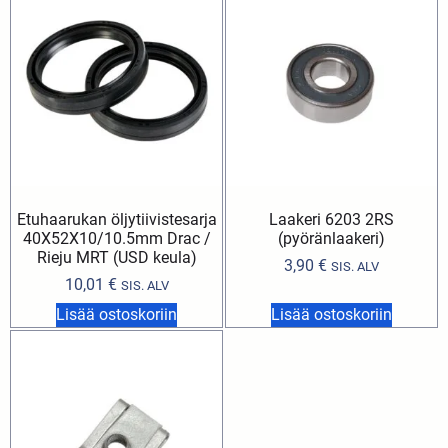
Etuhaarukan öljytiivistesarja
Laakeri 6203 2RS
40X52X10/10.5mm Drac /
(pyöränlaakeri)
Rieju MRT (USD keula)
3,90
€
SIS. ALV
10,01
€
SIS. ALV
Lisää ostoskoriin
Lisää ostoskoriin