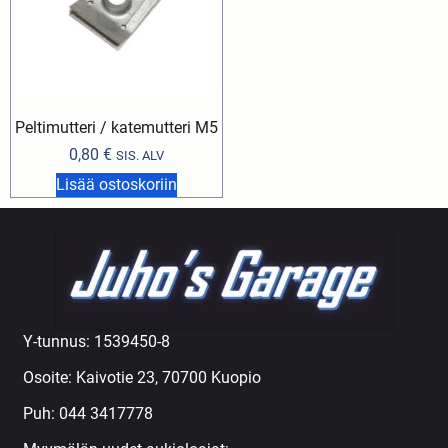
Peltimutteri / katemutteri M5
0,80
€
SIS. ALV
Lisää ostoskoriin
Y-tunnus: 1539450-8
Osoite: Kaivotie 23, 70700 Kuopio
Puh:
044 3417778