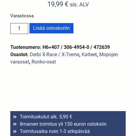
19,99
€
sis. ALV
Varastossa
Lisää ostoskoriin
Tuotenumero: H6=407 / 306-4954-0 / 472639
Osastot:
Derbi X-Race / X-Treme
,
Katteet
,
Mopojen
varaosat
,
Runko-osat
Toimituskulut alk. 5,90 €
Ilmainen toimitus yli 150 euron ostoksiin
Toimitusaika noin 1-3 arkipäivää