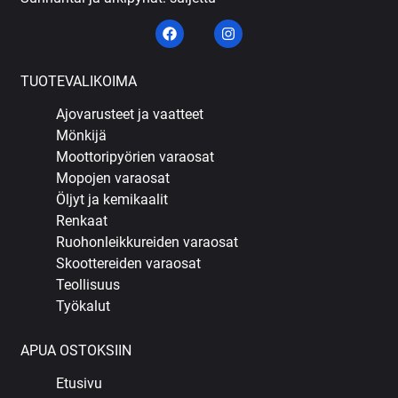
TUOTEVALIKOIMA
Ajovarusteet ja vaatteet
Mönkijä
Moottoripyörien varaosat
Mopojen varaosat
Öljyt ja kemikaalit
Renkaat
Ruohonleikkureiden varaosat
Skoottereiden varaosat
Teollisuus
Työkalut
APUA OSTOKSIIN
Etusivu