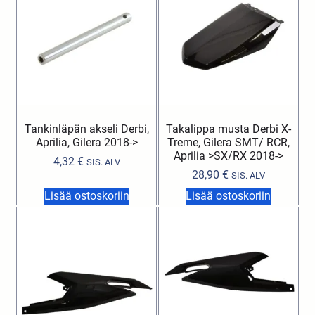
Tankinläpän akseli Derbi,
Takalippa musta Derbi X-
Aprilia, Gilera 2018->
Treme, Gilera SMT/ RCR,
Aprilia >SX/RX 2018->
4,32
€
SIS. ALV
28,90
€
SIS. ALV
Lisää ostoskoriin
Lisää ostoskoriin