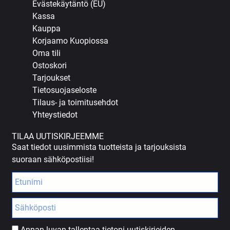
Evästekäytäntö (EU)
Kassa
Kauppa
Korjaamo Kuopiossa
Oma tili
Ostoskori
Tarjoukset
Tietosuojaseloste
Tilaus- ja toimitusehdot
Yhteystiedot
TILAA UUTISKIRJEEMME
Saat tiedot uusimmista tuotteista ja tarjouksista
suoraan sähköpostiisi!
Annan luvan tallentaa tietoni uutiskirjeiden