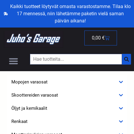
Kaikki tuotteet löytyvät omasta varastostamme. Tilaa klo
17 mennessä, niin lähetämme paketin vielä saman
päivän aikana!
0,00
€
Mopojen varaosat
Skoottereiden varaosat
Öljyt ja kemikaalit
Renkaat