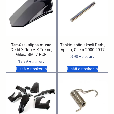
Tec-X takalippa musta
Tankinläpän akseli Derbi,
Derbi X-Race/ X-Treme,
Aprilia, Gilera 2000-2017
Gilera SMT/ RCR
3,90
€
SIS. ALV
19,99
€
SIS. ALV
Lisää ostoskoriin
Lisää ostoskoriin