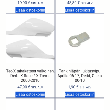
19,90
€
48,89
€
SIS. ALV
SIS. ALV
Lisää ostoskoriin
Lisää ostoskoriin
Tec-X takakatteet valkoinen,
Tankinläpän lukitusvipu
Derbi X-Race / X-Treme
Aprilia 06-17, Derbi, Gilera
2000-2010
00-10
47,90
€
1,90
€
SIS. ALV
SIS. ALV
Lisää ostoskoriin
Lisää ostoskoriin