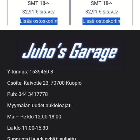
SMT 18->
SMT 18->
32,91
€
32,91
€
SIS. ALV
SIS. ALV
Lisää ostoskoriin
Lisää ostoskoriin
Y-tunnus: 1539450-8
Osoite: Kaivotie 23, 70700 Kuopio
Puh:
044 3417778
Myymälän uudet aukioloajat:
Ma – Pe klo 12.00-18.00
La klo 11.00-15.30
Sunnuntai ja arkipyhät: suljettu