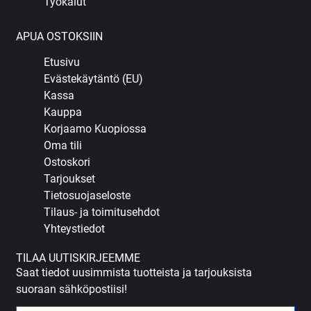
Työkalut
APUA OSTOKSIIN
Etusivu
Evästekäytäntö (EU)
Kassa
Kauppa
Korjaamo Kuopiossa
Oma tili
Ostoskori
Tarjoukset
Tietosuojaseloste
Tilaus- ja toimitusehdot
Yhteystiedot
TILAA UUTISKIRJEEMME
Saat tiedot uusimmista tuotteista ja tarjouksista
suoraan sähköpostiisi!