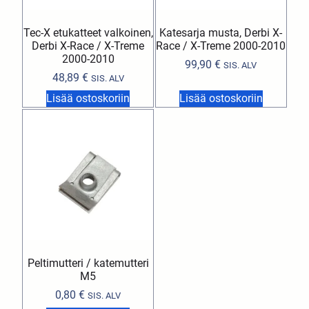
Tec-X etukatteet valkoinen,
Katesarja musta, Derbi X-
Derbi X-Race / X-Treme
Race / X-Treme 2000-2010
2000-2010
99,90
€
SIS. ALV
48,89
€
SIS. ALV
Lisää ostoskoriin
Lisää ostoskoriin
Peltimutteri / katemutteri
M5
0,80
€
SIS. ALV