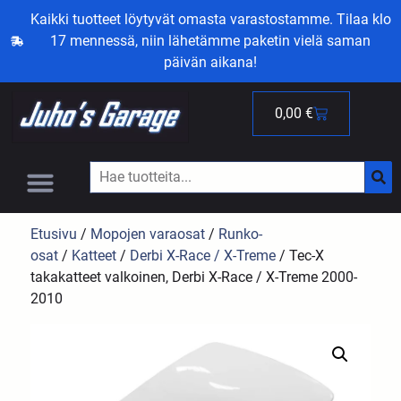
Kaikki tuotteet löytyvät omasta varastostamme. Tilaa klo
17 mennessä, niin lähetämme paketin vielä saman
päivän aikana!
0,00
€
Etusivu
/
Mopojen varaosat
/
Runko-
osat
/
Katteet
/
Derbi X-Race / X-Treme
/ Tec-X
takakatteet valkoinen, Derbi X-Race / X-Treme 2000-
2010