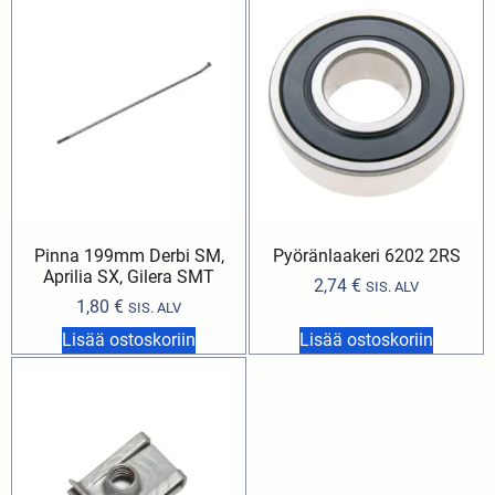
Pinna 199mm Derbi SM,
Pyöränlaakeri 6202 2RS
Aprilia SX, Gilera SMT
2,74
€
SIS. ALV
1,80
€
SIS. ALV
Lisää ostoskoriin
Lisää ostoskoriin