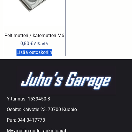
Peltimutteri / katemutteri M6
0,80
€
SIS. ALV
Lisää ostoskoriin
Y-tunnus: 1539450-8
Osoite: Kaivotie 23, 70700 Kuopio
Puh:
044 3417778
Myymälän uudet aukioloajat: