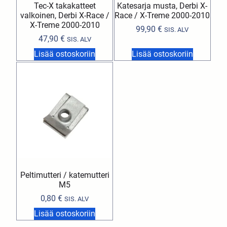
Tec-X takakatteet
Katesarja musta, Derbi X-
valkoinen, Derbi X-Race /
Race / X-Treme 2000-2010
X-Treme 2000-2010
99,90
€
SIS. ALV
47,90
€
SIS. ALV
Lisää ostoskoriin
Lisää ostoskoriin
Peltimutteri / katemutteri
M5
0,80
€
SIS. ALV
Lisää ostoskoriin