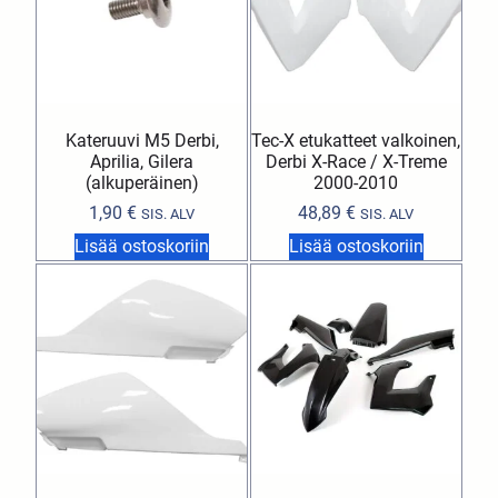
Kateruuvi M5 Derbi,
Tec-X etukatteet valkoinen,
Aprilia, Gilera
Derbi X-Race / X-Treme
(alkuperäinen)
2000-2010
1,90
€
48,89
€
SIS. ALV
SIS. ALV
Lisää ostoskoriin
Lisää ostoskoriin