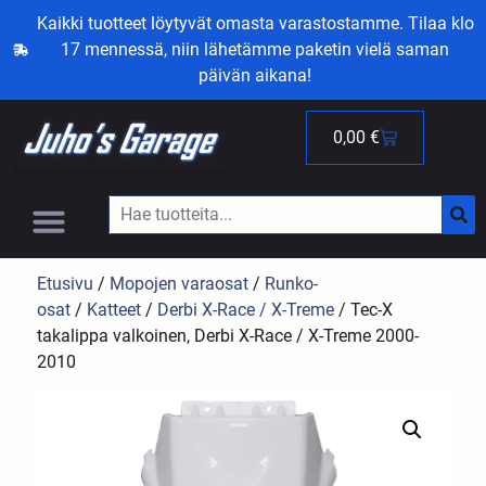
Kaikki tuotteet löytyvät omasta varastostamme. Tilaa klo
17 mennessä, niin lähetämme paketin vielä saman
päivän aikana!
0,00
€
Etusivu
/
Mopojen varaosat
/
Runko-
osat
/
Katteet
/
Derbi X-Race / X-Treme
/ Tec-X
takalippa valkoinen, Derbi X-Race / X-Treme 2000-
2010