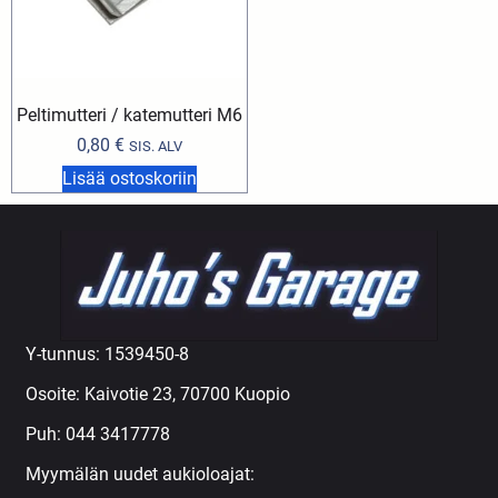
Peltimutteri / katemutteri M6
0,80
€
SIS. ALV
Lisää ostoskoriin
Y-tunnus: 1539450-8
Osoite: Kaivotie 23, 70700 Kuopio
Puh:
044 3417778
Myymälän uudet aukioloajat: