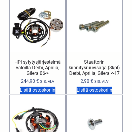
HPI sytytysjärjestelmä
Staattorin
valoilla Derbi, Aprilia,
kiinnitysruuvisarja (3kpl)
Gilera 06->
Derbi, Aprilia, Gilera <-17
244,90
€
2,90
€
SIS. ALV
SIS. ALV
Lisää ostoskoriin
Lisää ostoskoriin