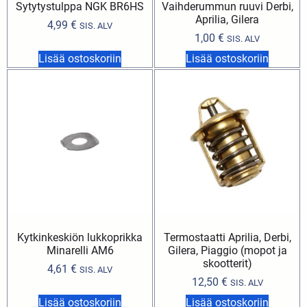
Sytytystulppa NGK BR6HS
Vaihderummun ruuvi Derbi,
Aprilia, Gilera
4,99
€
SIS. ALV
1,00
€
SIS. ALV
Lisää ostoskoriin
Lisää ostoskoriin
Kytkinkeskiön lukkoprikka
Termostaatti Aprilia, Derbi,
Minarelli AM6
Gilera, Piaggio (mopot ja
skootterit)
4,61
€
SIS. ALV
12,50
€
SIS. ALV
Lisää ostoskoriin
Lisää ostoskoriin