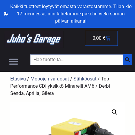
Kaikki tuotteet löytyvät omasta varastostamme. Tilaa klo
17 mennessä, niin lähetämme paketin vielä saman
päivän aikana!
0,00
€
Etusivu
/
Mopojen varaosat
/
Sähköosat
/ Top
Performance CDI yksikkö Minarelli AM6 / Derbi
Senda, Aprilia, Gilera