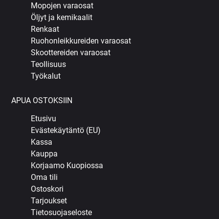
Mopojen varaosat
Öljyt ja kemikaalit
Renkaat
Ruohonleikkureiden varaosat
Skoottereiden varaosat
Teollisuus
Työkalut
APUA OSTOKSIIN
Etusivu
Evästekäytäntö (EU)
Kassa
Kauppa
Korjaamo Kuopiossa
Oma tili
Ostoskori
Tarjoukset
Tietosuojaseloste