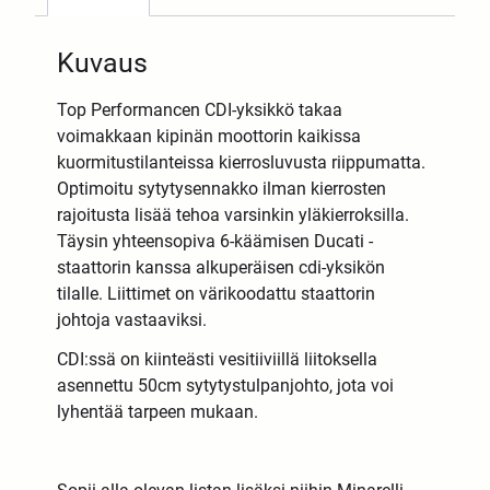
Kuvaus
Top Performancen CDI-yksikkö takaa
voimakkaan kipinän moottorin kaikissa
kuormitustilanteissa kierrosluvusta riippumatta.
Optimoitu sytytysennakko ilman kierrosten
rajoitusta lisää tehoa varsinkin yläkierroksilla.
Täysin yhteensopiva 6-käämisen Ducati -
staattorin kanssa alkuperäisen cdi-yksikön
tilalle. Liittimet on värikoodattu staattorin
johtoja vastaaviksi.
CDI:ssä on kiinteästi vesitiiviillä liitoksella
asennettu 50cm sytytystulpanjohto, jota voi
lyhentää tarpeen mukaan.