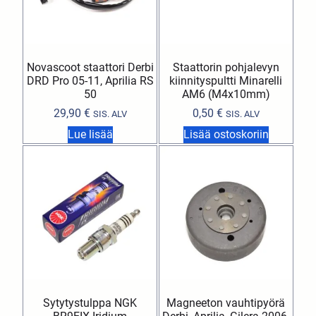
Novascoot staattori Derbi
Staattorin pohjalevyn
DRD Pro 05-11, Aprilia RS
kiinnityspultti Minarelli
50
AM6 (M4x10mm)
29,90
€
0,50
€
SIS. ALV
SIS. ALV
Lue lisää
Lisää ostoskoriin
Sytytystulppa NGK
Magneeton vauhtipyörä