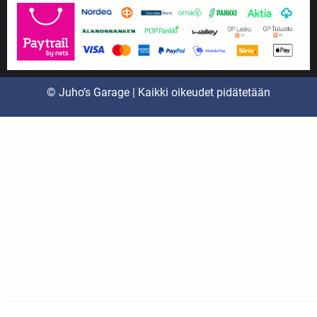
© Juho’s Garage | Kaikki oikeudet pidätetään