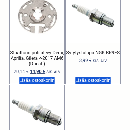
Staattorin pohjalevy Derbi,
Sytytystulppa NGK BR9ES
Aprilia, Gilera <-2017 AM6
3,99
€
SIS. ALV
(Ducati)
20,14
€
14,90
€
SIS. ALV
Lisää ostoskoriin
Lisää ostoskoriin