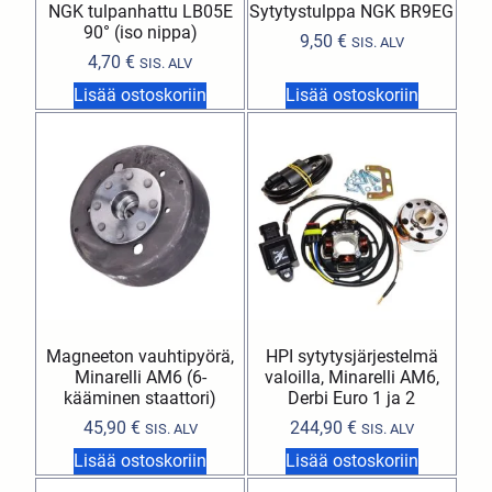
NGK tulpanhattu LB05E
Sytytystulppa NGK BR9EG
90° (iso nippa)
9,50
€
SIS. ALV
4,70
€
SIS. ALV
Lisää ostoskoriin
Lisää ostoskoriin
Magneeton vauhtipyörä,
HPI sytytysjärjestelmä
Minarelli AM6 (6-
valoilla, Minarelli AM6,
kääminen staattori)
Derbi Euro 1 ja 2
45,90
€
244,90
€
SIS. ALV
SIS. ALV
Lisää ostoskoriin
Lisää ostoskoriin