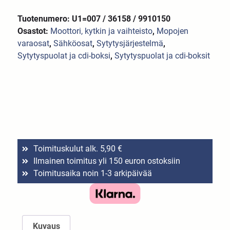
Tuotenumero: U1=007 / 36158 / 9910150
Osastot:
Moottori, kytkin ja vaihteisto
,
Mopojen
varaosat
,
Sähköosat
,
Sytytysjärjestelmä
,
Sytytyspuolat ja cdi-boksi
,
Sytytyspuolat ja cdi-boksit
Toimituskulut alk. 5,90 €
Ilmainen toimitus yli 150 euron ostoksiin
Toimitusaika noin 1-3 arkipäivää
Kuvaus