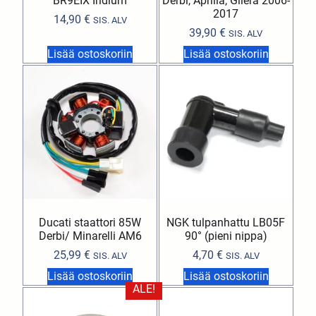
BR9EIX Iridium
Derbi, Aprilia, Gilera 2006-
2017
14,90
€
SIS. ALV
39,90
€
SIS. ALV
Lisää ostoskoriin
Lisää ostoskoriin
Ducati staattori 85W
NGK tulpanhattu LB05F
Derbi/ Minarelli AM6
90° (pieni nippa)
25,99
€
4,70
€
SIS. ALV
SIS. ALV
Lisää ostoskoriin
Lisää ostoskoriin
ALE!