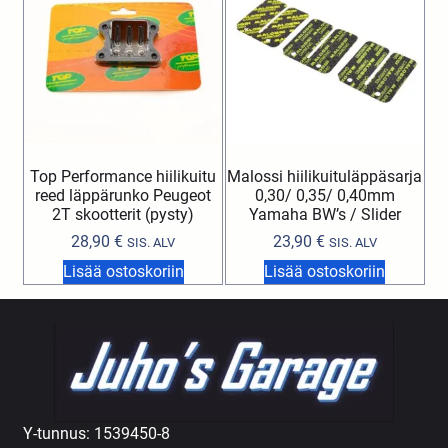
Top Performance hiilikuitu
Malossi hiilikuituläppäsarja
reed läppärunko Peugeot
0,30/ 0,35/ 0,40mm
2T skootterit (pysty)
Yamaha BW’s / Slider
28,90
€
23,90
€
SIS. ALV
SIS. ALV
Lisää ostoskoriin
Lisää ostoskoriin
Y-tunnus: 1539450-8