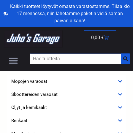
Kaikki tuotteet löytyvät omasta varastostamme. Tilaa klo
17 mennessä, niin lähetämme paketin vielä saman
päivän aikana!
0,00
€
Mopojen varaosat
Skoottereiden varaosat
Öljyt ja kemikaalit
Renkaat