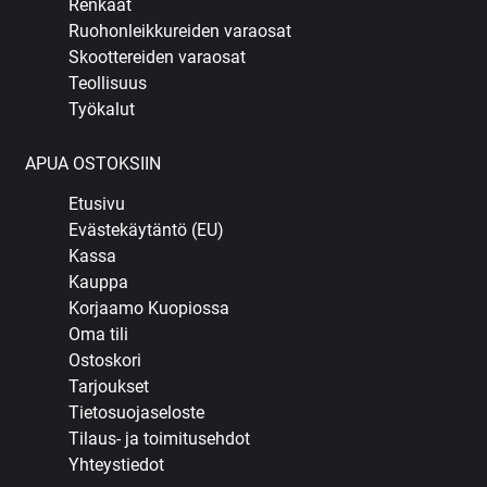
Renkaat
Ruohonleikkureiden varaosat
Skoottereiden varaosat
Teollisuus
Työkalut
APUA OSTOKSIIN
Etusivu
Evästekäytäntö (EU)
Kassa
Kauppa
Korjaamo Kuopiossa
Oma tili
Ostoskori
Tarjoukset
Tietosuojaseloste
Tilaus- ja toimitusehdot
Yhteystiedot