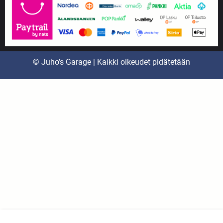
© Juho’s Garage | Kaikki oikeudet pidätetään