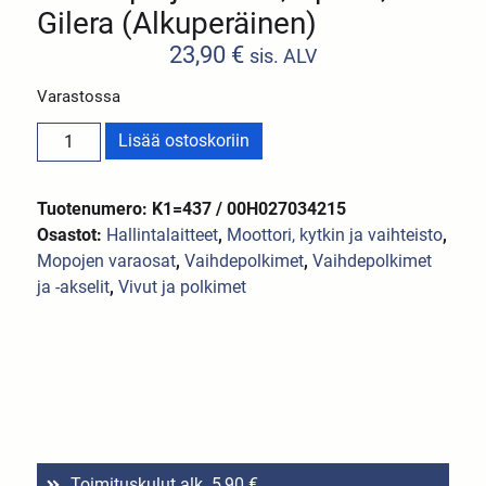
Gilera (Alkuperäinen)
23,90
€
sis. ALV
Varastossa
Lisää ostoskoriin
Tuotenumero: K1=437 / 00H027034215
Osastot:
Hallintalaitteet
,
Moottori, kytkin ja vaihteisto
,
Mopojen varaosat
,
Vaihdepolkimet
,
Vaihdepolkimet
ja -akselit
,
Vivut ja polkimet
Toimituskulut alk. 5,90 €