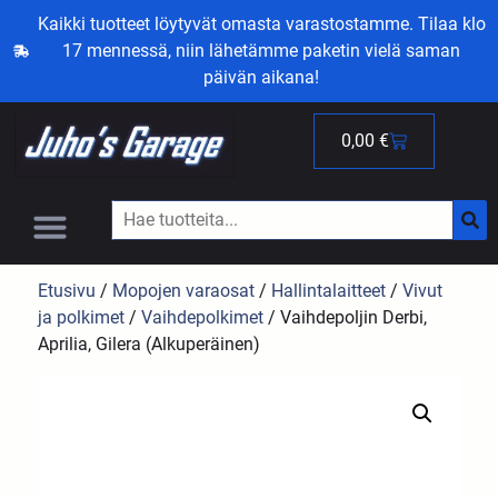
Kaikki tuotteet löytyvät omasta varastostamme. Tilaa klo
17 mennessä, niin lähetämme paketin vielä saman
päivän aikana!
0,00
€
Etusivu
/
Mopojen varaosat
/
Hallintalaitteet
/
Vivut
ja polkimet
/
Vaihdepolkimet
/ Vaihdepoljin Derbi,
Aprilia, Gilera (Alkuperäinen)