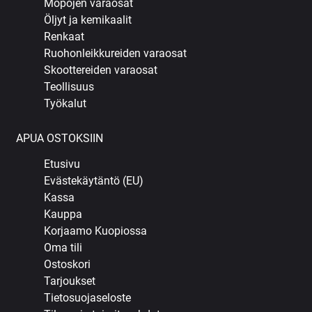
Mopojen varaosat
Öljyt ja kemikaalit
Renkaat
Ruohonleikkureiden varaosat
Skoottereiden varaosat
Teollisuus
Työkalut
APUA OSTOKSIIN
Etusivu
Evästekäytäntö (EU)
Kassa
Kauppa
Korjaamo Kuopiossa
Oma tili
Ostoskori
Tarjoukset
Tietosuojaseloste