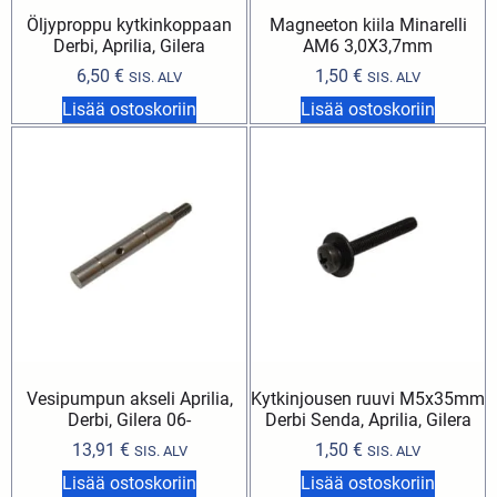
Öljyproppu kytkinkoppaan
Magneeton kiila Minarelli
Derbi, Aprilia, Gilera
AM6 3,0X3,7mm
6,50
€
1,50
€
SIS. ALV
SIS. ALV
Lisää ostoskoriin
Lisää ostoskoriin
Vesipumpun akseli Aprilia,
Kytkinjousen ruuvi M5x35mm
Derbi, Gilera 06-
Derbi Senda, Aprilia, Gilera
13,91
€
1,50
€
SIS. ALV
SIS. ALV
Lisää ostoskoriin
Lisää ostoskoriin