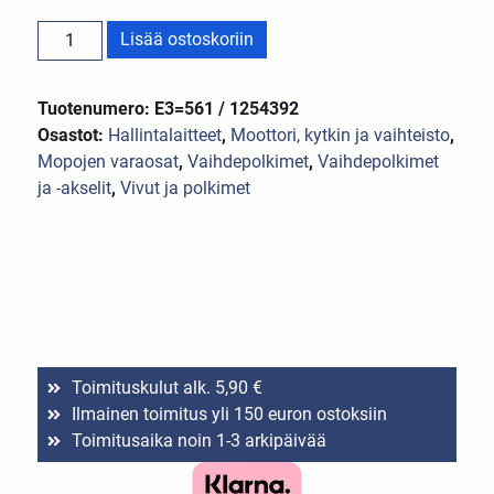
Lisää ostoskoriin
Tuotenumero: E3=561 / 1254392
Osastot:
Hallintalaitteet
,
Moottori, kytkin ja vaihteisto
,
Mopojen varaosat
,
Vaihdepolkimet
,
Vaihdepolkimet
ja -akselit
,
Vivut ja polkimet
Toimituskulut alk. 5,90 €
Ilmainen toimitus yli 150 euron ostoksiin
Toimitusaika noin 1-3 arkipäivää