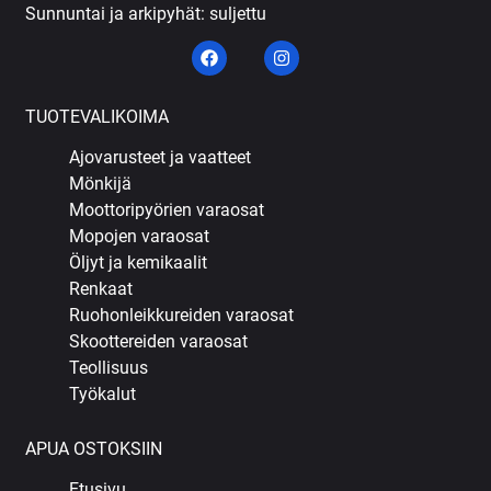
Sunnuntai ja arkipyhät: suljettu
TUOTEVALIKOIMA
Ajovarusteet ja vaatteet
Mönkijä
Moottoripyörien varaosat
Mopojen varaosat
Öljyt ja kemikaalit
Renkaat
Ruohonleikkureiden varaosat
Skoottereiden varaosat
Teollisuus
Työkalut
APUA OSTOKSIIN
Etusivu