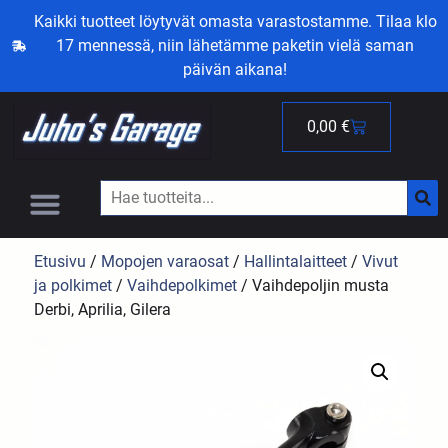
Kaikki tuotteet löytyvät omasta varastostamme. Tilaa klo
17 mennessä, niin lähetämme paketin vielä saman
päivän aikana!
0,00
€
Etusivu
/
Mopojen varaosat
/
Hallintalaitteet
/
Vivut
ja polkimet
/
Vaihdepolkimet
/ Vaihdepoljin musta
Derbi, Aprilia, Gilera