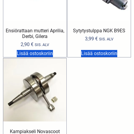
Ensiörattaan mutteri Aprilia,
Sytytystulppa NGK B9ES
Derbi, Gilera
3,99
€
SIS. ALV
2,90
€
SIS. ALV
Lisää ostoskoriin
Lisää ostoskoriin
Kampiakseli Novascoot