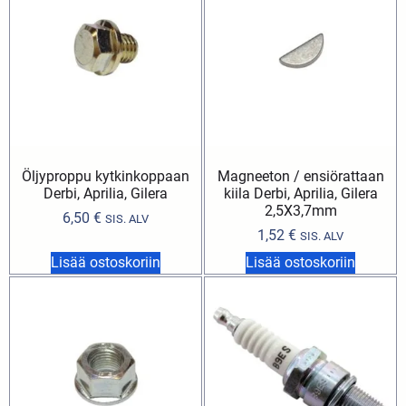
Öljyproppu kytkinkoppaan
Magneeton / ensiörattaan
Derbi, Aprilia, Gilera
kiila Derbi, Aprilia, Gilera
2,5X3,7mm
6,50
€
SIS. ALV
1,52
€
SIS. ALV
Lisää ostoskoriin
Lisää ostoskoriin