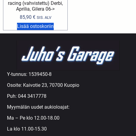
racing (vahvistettu) Derbi,
Aprilia, Gilera 06->
85,90
€
SIS. ALV
Lisää ostoskoriin
Y-tunnus: 1539450-8
Osoite: Kaivotie 23, 70700 Kuopio
Puh:
044 3417778
Myymälän uudet aukioloajat:
Ma – Pe klo 12.00-18.00
La klo 11.00-15.30