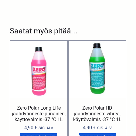
Saatat myös pitää...
Zero Polar Long Life
Zero Polar HD
jäähdytinneste punainen,
jäähdytinneste vihreä,
käyttövalmis -37 °C 1L
käyttövalmis -37 °C 1L
4,90
€
4,90
€
SIS. ALV
SIS. ALV