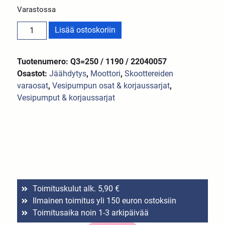
Varastossa
Lisää ostoskoriin
Tuotenumero: Q3=250 / 1190 / 22040057
Osastot:
Jäähdytys
,
Moottori
,
Skoottereiden
varaosat
,
Vesipumpun osat & korjaussarjat
,
Vesipumput & korjaussarjat
Toimituskulut alk. 5,90 €
Ilmainen toimitus yli 150 euron ostoksiin
Toimitusaika noin 1-3 arkipäivää