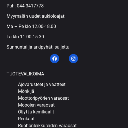
Puh:
044 3417778
Myymälän uudet aukioloajat:
Ma – Pe klo 12.00-18.00
La klo 11.00-15.30
Sunnuntai ja arkipyhät: suljettu
TUOTEVALIKOIMA
Ajovarusteet ja vaatteet
Mönkijä
Moottoripyörien varaosat
Mopojen varaosat
Öljyt ja kemikaalit
Renkaat
Ruohonleikkureiden varaosat