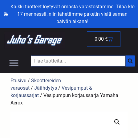
Kaikki tuotteet löytyvät omasta varastostamme. Tilaa klo
17 mennessä, niin lähetämme paketin vielä saman
päivän aikana!
0,00
€
Etusivu
/
Skoottereiden
varaosat
/
Jäähdytys
/
Vesipumput &
korjaussarjat
/ Vesipumpun korjaussarja Yamaha
Aerox