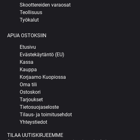
Skoottereiden varaosat
Teollisuus
Työkalut
APUA OSTOKSIIN
Etusivu
Evästekäytäntö (EU)
Kassa
Kauppa
Korjaamo Kuopiossa
Oma tili
Ostoskori
Tarjoukset
Tietosuojaseloste
Tilaus- ja toimitusehdot
Yhteystiedot
TILAA UUTISKIRJEEMME