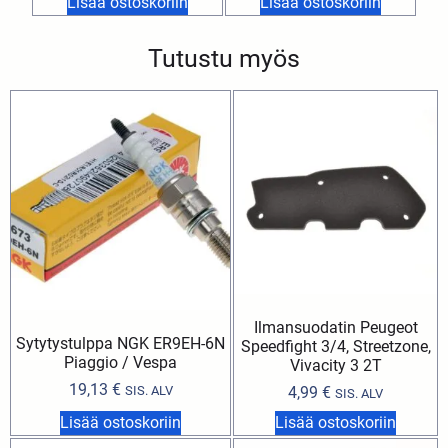
Lisää ostoskoriin
Lisää ostoskoriin
Tutustu myös
Ilmansuodatin Peugeot
Sytytystulppa NGK ER9EH-6N
Speedfight 3/4, Streetzone,
Piaggio / Vespa
Vivacity 3 2T
19,13
€
SIS. ALV
4,99
€
SIS. ALV
Lisää ostoskoriin
Lisää ostoskoriin