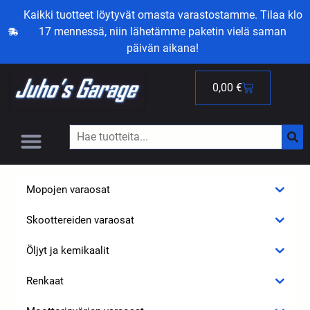
Kaikki tuotteet löytyvät omasta varastostamme. Tilaa klo
17 mennessä, niin lähetämme paketin vielä saman
päivän aikana!
0,00
€
Mopojen varaosat
Skoottereiden varaosat
Öljyt ja kemikaalit
Renkaat