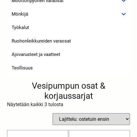
Moottoripyörien varaosat
Mönkijä
Työkalut
Ruohonleikkureiden varaosat
Ajovarusteet ja vaatteet
Teollisuus
Vesipumpun osat &
korjaussarjat
Näytetään kaikki 3 tulosta