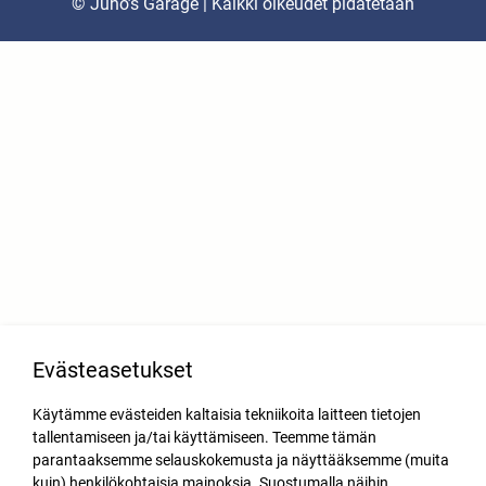
© Juho’s Garage | Kaikki oikeudet pidätetään
Evästeasetukset
Käytämme evästeiden kaltaisia tekniikoita laitteen tietojen
tallentamiseen ja/tai käyttämiseen. Teemme tämän
parantaaksemme selauskokemusta ja näyttääksemme (muita
kuin) henkilökohtaisia mainoksia. Suostumalla näihin