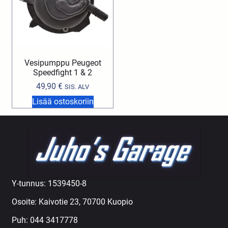
Vesipumppu Peugeot
Speedfight 1 & 2
49,90
€
SIS. ALV
Lisää ostoskoriin
Y-tunnus: 1539450-8
Osoite: Kaivotie 23, 70700 Kuopio
Puh:
044 3417778