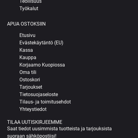
Teollisuus
Työkalut
APUA OSTOKSIIN
Etusivu
Evästekäytäntö (EU)
Kassa
Kauppa
Korjaamo Kuopiossa
Oma tili
Ostoskori
Tarjoukset
Tietosuojaseloste
Tilaus- ja toimitusehdot
Yhteystiedot
TILAA UUTISKIRJEEMME
Saat tiedot uusimmista tuotteista ja tarjouksista
suoraan sähköpostiisi!