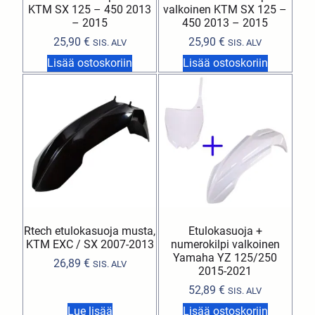
KTM SX 125 – 450 2013
valkoinen KTM SX 125 –
– 2015
450 2013 – 2015
25,90
€
25,90
€
SIS. ALV
SIS. ALV
Lisää ostoskoriin
Lisää ostoskoriin
Rtech etulokasuoja musta,
Etulokasuoja +
KTM EXC / SX 2007-2013
numerokilpi valkoinen
Yamaha YZ 125/250
26,89
€
SIS. ALV
2015-2021
52,89
€
SIS. ALV
Lue lisää
Lisää ostoskoriin