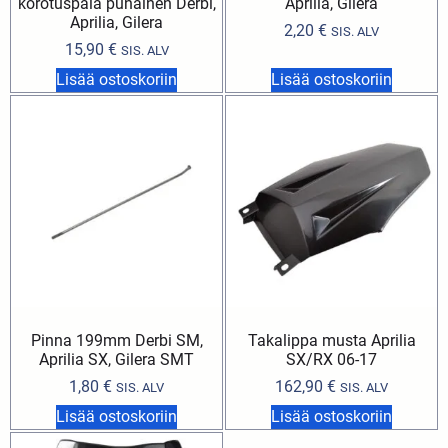
korotuspala punainen Derbi,
Aprilia, Gilera
Aprilia, Gilera
2,20
€
SIS. ALV
15,90
€
SIS. ALV
Lisää ostoskoriin
Lisää ostoskoriin
Pinna 199mm Derbi SM,
Takalippa musta Aprilia
Aprilia SX, Gilera SMT
SX/RX 06-17
1,80
€
162,90
€
SIS. ALV
SIS. ALV
Lisää ostoskoriin
Lisää ostoskoriin