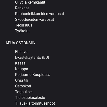
Öljyt ja kemikaalit
Renkaat
Ruohonleikkureiden varaosat
Skoottereiden varaosat
Teollisuus
Työkalut
APUA OSTOKSIIN
Etusivu
Evästekäytäntö (EU)
Kassa
Kauppa
Korjaamo Kuopiossa
Oma tili
Ostoskori
Tarjoukset
Tietosuojaseloste
Tilaus- ja toimitusehdot