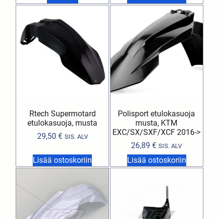
Rtech Supermotard
Polisport etulokasuoja
etulokasuoja, musta
musta, KTM
EXC/SX/SXF/XCF 2016->
29,50
€
SIS. ALV
26,89
€
SIS. ALV
Lisää ostoskoriin
Lisää ostoskoriin