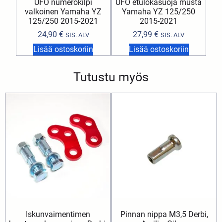
UFO numerokilpi
UFO etulokasuoja musta
valkoinen Yamaha YZ
Yamaha YZ 125/250
125/250 2015-2021
2015-2021
24,90
€
27,99
€
SIS. ALV
SIS. ALV
Lisää ostoskoriin
Lisää ostoskoriin
Tutustu myös
Iskunvaimentimen
Pinnan nippa M3,5 Derbi,