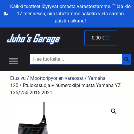
Kaikki tuotteet löytyvät omasta varastostamme. Tilaa klo
17 mennessä, niin lähetämme paketin vielä saman
päivän aikana!
0,00
€
Etusivu
/
Moottoripyörien varaosat
/
Yamaha
125
/ Etulokasuoja + numerokilpi musta Yamaha YZ
125/250 2015-2021