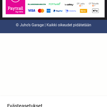
© Juho’s Garage | Kaikki oikeudet pidätetään
Evästeasetukset