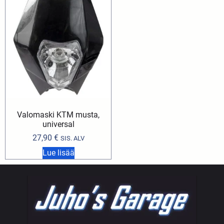
Valomaski KTM musta,
universal
27,90
€
SIS. ALV
Lue lisää