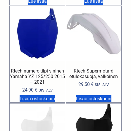
Lue lisää
Lue lisää
Rtech numerokilpi sininen
Rtech Supermotard
Yamaha YZ 125/250 2015
etulokasuoja, valkoinen
– 2021
29,50
€
SIS. ALV
24,90
€
SIS. ALV
Lisää ostoskoriin
Lisää ostoskoriin