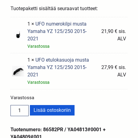
Tuotepaketti sisältää seuraavat tuotteet:
1 ×
UFO numerokilpi musta
Yamaha YZ 125/250 2015-
21,90
€
sis.
2021
ALV
Varastossa
1 ×
UFO etulokasuoja musta
Yamaha YZ 125/250 2015-
27,99
€
sis.
2021
ALV
Varastossa
Varastossa
Lisää ostoskoriin
Tuotenumero: 86582PR / YA04813#0001 +
YA04809#001