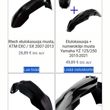
Rtech etulokasuoja musta,
Etulokasuoja +
KTM EXC / SX 2007-2013
numerokilpi musta
Yamaha YZ 125/250
26,89
€
SIS. ALV
2015-2021
49,89
€
SIS. ALV
Lue lisää
Lisää ostoskoriin