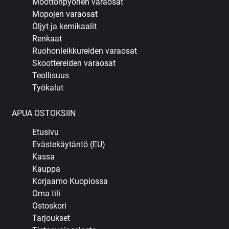
Moottoripyörien varaosat
Mopojen varaosat
Öljyt ja kemikaalit
Renkaat
Ruohonleikkureiden varaosat
Skoottereiden varaosat
Teollisuus
Työkalut
APUA OSTOKSIIN
Etusivu
Evästekäytäntö (EU)
Kassa
Kauppa
Korjaamo Kuopiossa
Oma tili
Ostoskori
Tarjoukset