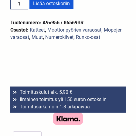
Lisää ostoskoriin
Tuotenumero: A9=956 / 86569BR
Osastot:
Katteet
,
Moottoripyörien varaosat
,
Mopojen
varaosat
,
Muut
,
Numerokilvet
,
Runko-osat
Toimituskulut alk. 5,90 €
Ilmainen toimitus yli 150 euron ostoksiin
Toimitusaika noin 1-3 arkipäivää