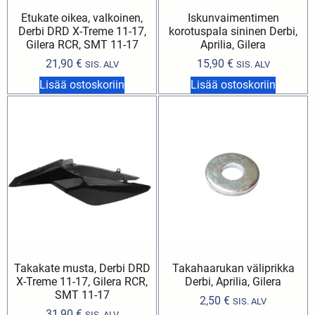
Etukate oikea, valkoinen,
Iskunvaimentimen
Derbi DRD X-Treme 11-17,
korotuspala sininen Derbi,
Gilera RCR, SMT 11-17
Aprilia, Gilera
21,90
€
15,90
€
SIS. ALV
SIS. ALV
Lisää ostoskoriin
Lisää ostoskoriin
Takakate musta, Derbi DRD
Takahaarukan väliprikka
X-Treme 11-17, Gilera RCR,
Derbi, Aprilia, Gilera
SMT 11-17
2,50
€
SIS. ALV
31,90
€
SIS. ALV