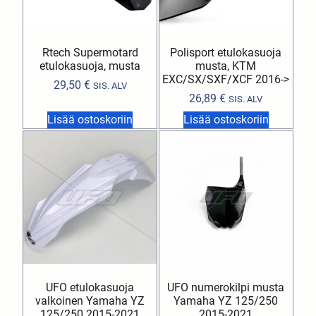
Rtech Supermotard
Polisport etulokasuoja
etulokasuoja, musta
musta, KTM
EXC/SX/SXF/XCF 2016->
29,50
€
SIS. ALV
26,89
€
SIS. ALV
Lisää ostoskoriin
Lisää ostoskoriin
UFO etulokasuoja
UFO numerokilpi musta
valkoinen Yamaha YZ
Yamaha YZ 125/250
125/250 2015-2021
2015-2021