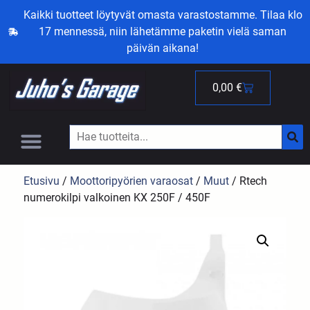
Kaikki tuotteet löytyvät omasta varastostamme. Tilaa klo
17 mennessä, niin lähetämme paketin vielä saman
päivän aikana!
0,00
€
Etusivu
/
Moottoripyörien varaosat
/
Muut
/ Rtech
numerokilpi valkoinen KX 250F / 450F