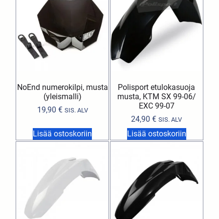
NoEnd numerokilpi, musta
Polisport etulokasuoja
(yleismalli)
musta, KTM SX 99-06/
EXC 99-07
19,90
€
SIS. ALV
24,90
€
SIS. ALV
Lisää ostoskoriin
Lisää ostoskoriin