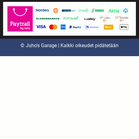
© Juho’s Garage | Kaikki oikeudet pidätetään