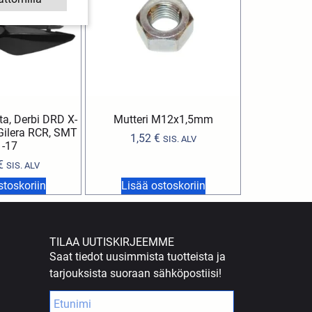
a, Derbi DRD X-
Mutteri M12x1,5mm
Gilera RCR, SMT
1,52
€
SIS. ALV
1-17
€
SIS. ALV
stoskoriin
Lisää ostoskoriin
TILAA UUTISKIRJEEMME
Saat tiedot uusimmista tuotteista ja
tarjouksista suoraan sähköpostiisi!