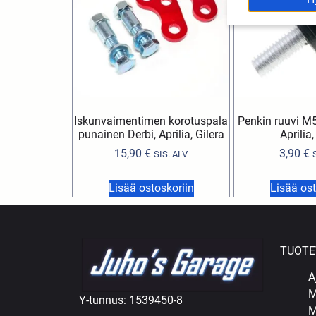
Iskunvaimentimen korotuspala
Penkin ruuvi M
punainen Derbi, Aprilia, Gilera
Aprilia,
15,90
€
3,90
€
SIS. ALV
Lisää ostoskoriin
Lisää ost
TUOTE
A
M
Y-tunnus: 1539450-8
M