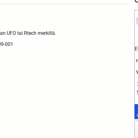
n UFO tai Rtech merkillä.
09-001
E