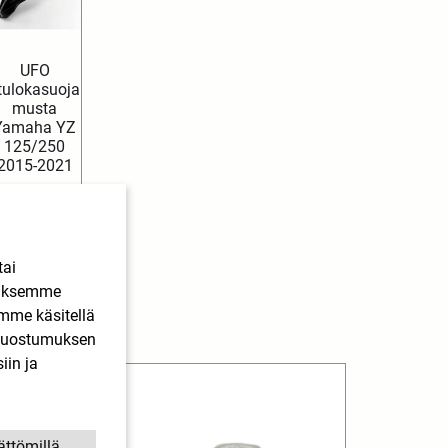
UFO
tulokasuoja
musta
Yamaha YZ
125/250
2015-2021
27,99
€
SIS.
ALV
Lisää
ostoskoriin
tai
ääksemme
imme käsitellä
. Suostumuksen
iin ja
ättömillä