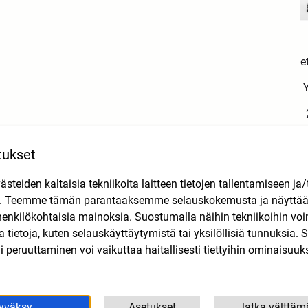
e
tukset
teiden kaltaisia tekniikoita laitteen tietojen tallentamiseen ja/
n. Teemme tämän parantaaksemme selauskokemusta ja näytt
henkilökohtaisia mainoksia. Suostumalla näihin tekniikoihin vo
Tutustu myös
lla tietoja, kuten selauskäyttäytymistä tai yksilöllisiä tunnuksia
 peruuttaminen voi vaikuttaa haitallisesti tiettyihin ominaisuuks
yväksy
Asetukset
Jatka välttäm