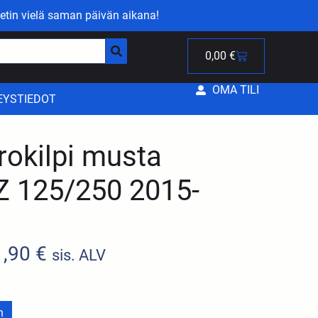
etin vielä saman päivän aikana!
0,00
€
OMA TILI
EYSTIEDOT
okilpi musta
 125/250 2015-
1,90
€
sis. ALV
n