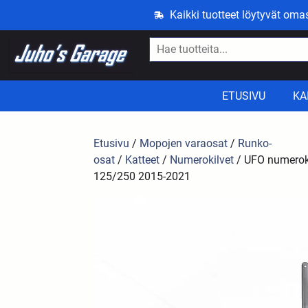
Kaikki tuotteet löytyvät om
ETUSIVU
KA
Etusivu
/
Mopojen varaosat
/
Runko-
osat
/
Katteet
/
Numerokilvet
/ UFO numerok
125/250 2015-2021