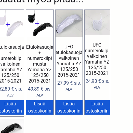
UFO
UFO
tulokasuoja
Etulokasuoja
numerokilpi
etulokasuoja
+
+
valkoinen
valkoinen
numerokilpi
numerokilpi
Yamaha YZ
Yamaha YZ
valkoinen
musta
125/250
125/250
Yamaha YZ
Yamaha YZ
2015-2021
2015-2021
125/250
125/250
2015-2021
2015-2021
24,90
€
SIS.
27,99
€
SIS.
ALV
52,89
€
49,89
€
SIS.
SIS.
ALV
ALV
ALV
Lisää
Lisää
Lisää
Lisää
ostoskoriin
ostoskoriin
ostoskoriin
ostoskoriin