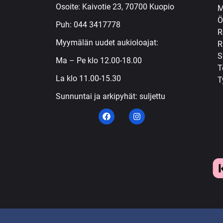
Osoite: Kaivotie 23, 70700 Kuopio
M
Ö
Puh:
044 3417778
R
Myymälän uudet aukioloajat:
R
S
Ma – Pe klo 12.00-18.00
T
La klo 11.00-15.30
T
Sunnuntai ja arkipyhät: suljettu