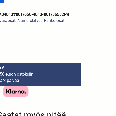
YA04813#001/650-4813-001/86582PR
varaosat
,
Numerokilvet
,
Runko-osat
0 €
150 euron ostoksiin
 arkipäivää
Saatat myös pitää...