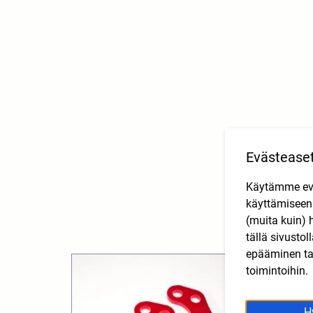
Evästease
Käytämme eväs
käyttämisee
(muita kuin) 
tällä sivusto
epääminen tai
toimintoihin.
H