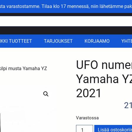
asta varastostamme. Tilaa klo 17 mennessä, niin lähetämme pak
IKKI TUOTTEET
TARJOUKSET
KORJAAMO
YHT
UFO numer
ilpi musta Yamaha YZ
Yamaha YZ
2021
2
Varastossa
Lisää ostoskorii