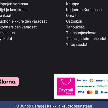
opojen varaosat
Kauppa
ljyt ja kemikaalit
Korjaamo Kuopiossa
enkaat
Oma tili
uohonleikkureiden varaosat
Ostoskori
koottereiden varaosat
Tarjoukset
eollisuus
Tietosuojaseloste
yökalut
Tilaus- ja toimitusehdot
Yhteystiedot
© Juho’s Garage | Kaikki oikeudet pidätetään