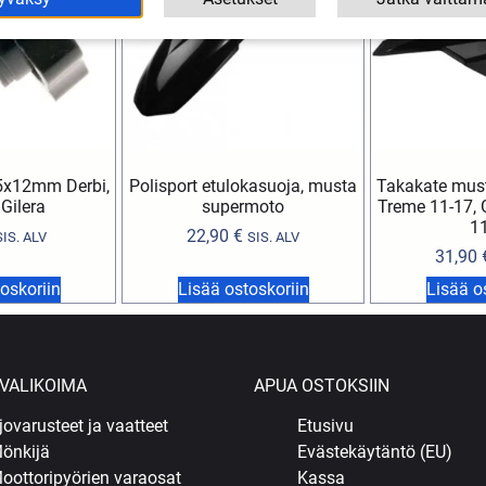
5x12mm Derbi,
Polisport etulokasuoja, musta
Takakate must
 Gilera
supermoto
Treme 11-17, 
1
22,90
€
SIS. ALV
SIS. ALV
31,90
oskoriin
Lisää ostoskoriin
Lisää o
VALIKOIMA
APUA OSTOKSIIN
jovarusteet ja vaatteet
Etusivu
önkijä
Evästekäytäntö (EU)
oottoripyörien varaosat
Kassa