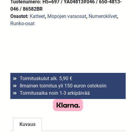
Tuotenumero: H5=697 / YA04813#046 / 650-4813-
046 / 86582BR
Osastot:
Katteet
,
Mopojen varaosat
,
Numerokilvet
,
Runko-osat
Toimituskulut alk. 5,90 €
Ilmainen toimitus yli 150 euron ostoksiin
Toimitusaika noin 1-3 arkipäivää
Kuvaus