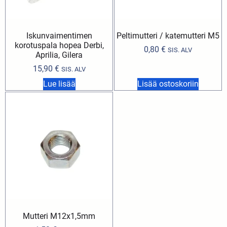
Iskunvaimentimen
Peltimutteri / katemutteri M5
korotuspala hopea Derbi,
0,80
€
SIS. ALV
Aprilia, Gilera
15,90
€
SIS. ALV
Lue lisää
Lisää ostoskoriin
Mutteri M12x1,5mm