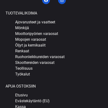
TUOTEVALIKOIMA
Ajovarusteet ja vaatteet
Mönkijä
Moottoripyörien varaosat
Mopojen varaosat
Öljyt ja kemikaalit
Renkaat
Ruohonleikkureiden varaosat
Skoottereiden varaosat
Teollisuus
Työkalut
APUA OSTOKSIIN
Etusivu
Evästekäytäntö (EU)
Kassa