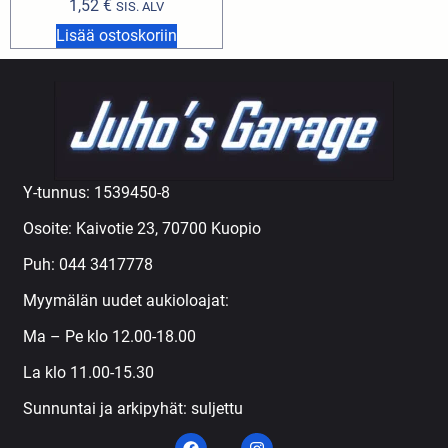
1,52
€
SIS. ALV
Lisää ostoskoriin
Y-tunnus: 1539450-8
Osoite: Kaivotie 23, 70700 Kuopio
Puh:
044 3417778
Myymälän uudet aukioloajat:
Ma – Pe klo 12.00-18.00
La klo 11.00-15.30
Sunnuntai ja arkipyhät: suljettu