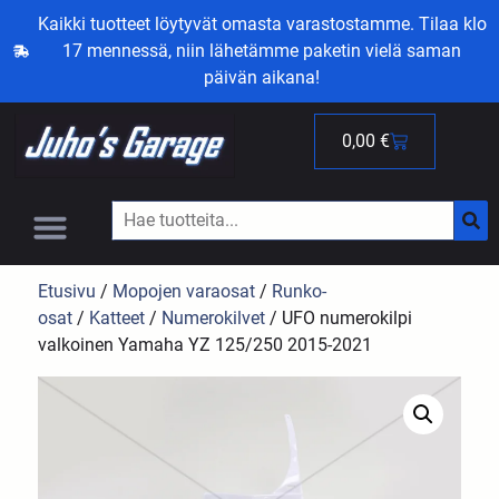
Kaikki tuotteet löytyvät omasta varastostamme. Tilaa klo
17 mennessä, niin lähetämme paketin vielä saman
päivän aikana!
0,00
€
Etusivu
/
Mopojen varaosat
/
Runko-
osat
/
Katteet
/
Numerokilvet
/ UFO numerokilpi
valkoinen Yamaha YZ 125/250 2015-2021