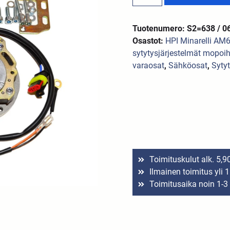
Tuotenumero: S2=638 / 
Osastot:
HPI Minarelli AM
sytytysjärjestelmät mopoih
varaosat
,
Sähköosat
,
Syty
Toimituskulut alk. 5,9
Ilmainen toimitus yli 
Toimitusaika noin 1-3