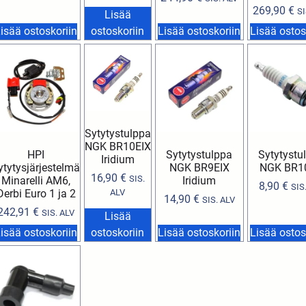
269,90
€
SI
Lisää
isää ostoskoriin
ostoskoriin
Lisää ostoskoriin
Lisää ostos
Sytytystulppa
NGK BR10EIX
HPI
Sytytystulppa
Sytytystu
Iridium
ytytysjärjestelmä
NGK BR9EIX
NGK BR1
16,90
€
SIS.
Minarelli AM6,
Iridium
8,90
€
SIS
Derbi Euro 1 ja 2
ALV
14,90
€
SIS. ALV
242,91
€
SIS. ALV
Lisää
isää ostoskoriin
ostoskoriin
Lisää ostoskoriin
Lisää ostos