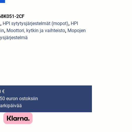
068K051-2CF
6
,
HPI sytytysjärjestelmät (mopot)
,
HPI
in
,
Moottori, kytkin ja vaihteisto
,
Mopojen
tysjärjestelmä
0 €
150 euron ostoksiin
 arkipäivää