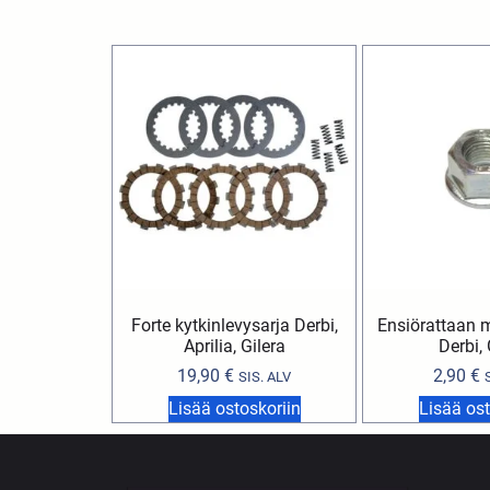
Forte kytkinlevysarja Derbi,
Ensiörattaan mu
Aprilia, Gilera
Derbi, 
19,90
€
2,90
€
SIS. ALV
Lisää ostoskoriin
Lisää ost