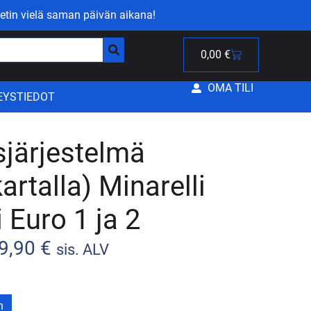
etin vielä saman päivän aikana!
0,00
€
OMA TILI
EYSTIEDOT
sjärjestelmä
artalla) Minarelli
 Euro 1 ja 2
9,90
€
sis. ALV
n