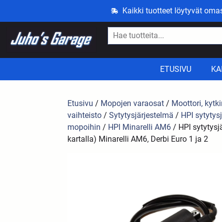
Kaikki tuotteet löytyvät om
ETUSIVU
KA
Etusivu
/
Mopojen varaosat
/
Moottori, kytki
vaihteisto
/
Sytytysjärjestelmä
/
HPI sytytys
mopoihin
/
HPI Minarelli AM6
/ HPI sytytysj
kartalla) Minarelli AM6, Derbi Euro 1 ja 2