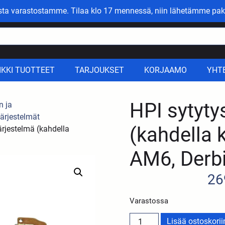
asta varastostamme. Tilaa klo 17 mennessä, niin lähetämme pak
IKKI TUOTTEET
TARJOUKSET
KORJAAMO
YHT
HPI sytyty
n ja
järjestelmät
(kahdella k
ärjestelmä (kahdella
AM6, Derbi
26
Varastossa
Lisää ostoskorii