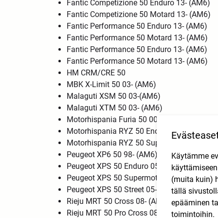
Fantic Competizione 50 Enduro 13- (AM6)
Fantic Competizione 50 Motard 13- (AM6)
Fantic Performance 50 Enduro 13- (AM6)
Fantic Performance 50 Motard 13- (AM6)
Fantic Performance 50 Enduro 13- (AM6)
Fantic Performance 50 Motard 13- (AM6)
HM CRM/CRE 50
MBK X-Limit 50 03- (AM6)
Malaguti XSM 50 03-(AM6)
Malaguti XTM 50 03- (AM6)
Motorhispania Furia 50 00- (AM6)
Motorhispania RYZ 50 Enduro 04- (AM6)
Evästease
Motorhispania RYZ 50 Supermotard 04- (A
Peugeot XP6 50 98- (AM6)
Käytämme eväs
Peugeot XPS 50 Enduro 05-12(AM6)
käyttämisee
Peugeot XPS 50 Supermotard 05- (AM6)
(muita kuin) 
Peugeot XPS 50 Street 05- (AM6)
tällä sivusto
Rieju MRT 50 Cross 08- (AM6)
epääminen tai
Rieju MRT 50 Pro Cross 08- (AM6)
toimintoihin.