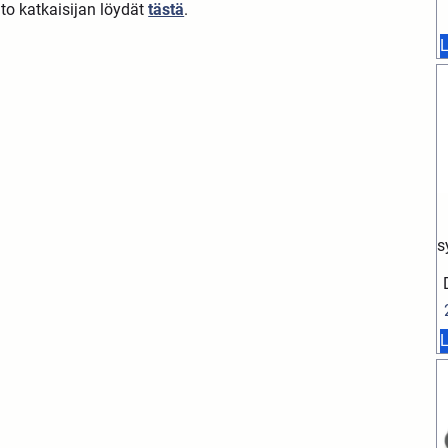
to katkaisijan löydät
tästä
.
L
s
L