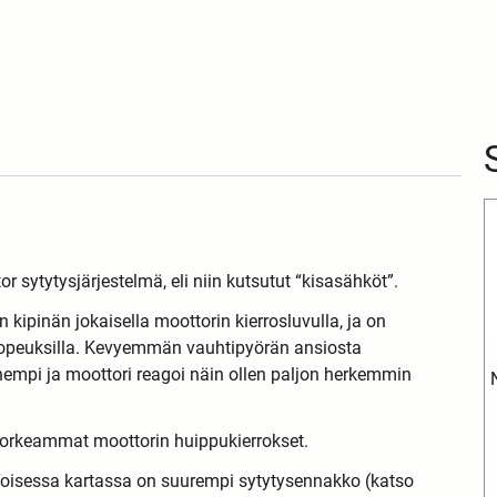
or sytytysjärjestelmä, eli niin kutsutut “kisasähköt”.
ipinän jokaisella moottorin kierrosluvulla, ja on
nopeuksilla. Kevyemmän vauhtipyörän ansiosta
empi ja moottori reagoi näin ollen paljon herkemmin
 korkeammat moottorin huippukierrokset.
. Toisessa kartassa on suurempi sytytysennakko (katso