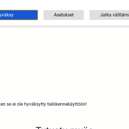
yväksy
Asetukset
Jatka välttäm
en se ei ole hyväksytty tieliikennekäyttöön!