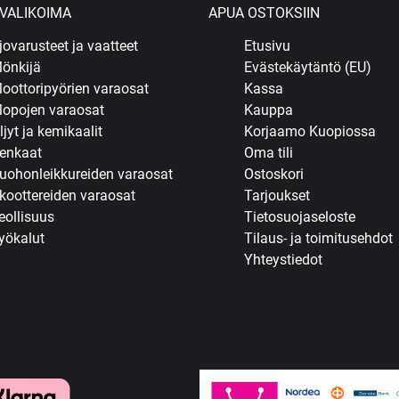
VALIKOIMA
APUA OSTOKSIIN
jovarusteet ja vaatteet
Etusivu
önkijä
Evästekäytäntö (EU)
oottoripyörien varaosat
Kassa
opojen varaosat
Kauppa
ljyt ja kemikaalit
Korjaamo Kuopiossa
enkaat
Oma tili
uohonleikkureiden varaosat
Ostoskori
koottereiden varaosat
Tarjoukset
eollisuus
Tietosuojaseloste
yökalut
Tilaus- ja toimitusehdot
Yhteystiedot