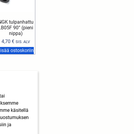
NGK tulpanhattu
LB05F 90° (pieni
nippa)
4,70
€
SIS. ALV
isää ostoskoriin
tai
ääksemme
imme käsitellä
. Suostumuksen
iin ja