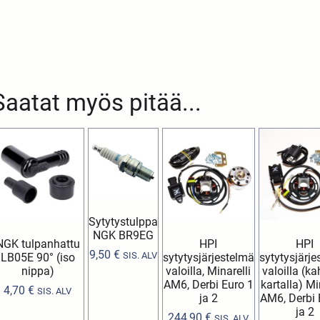
Saatat myös pitää...
Sytytystulppa
NGK BR9EG
NGK tulpanhattu
HPI
HPI
9,50
€
SIS. ALV
LB05E 90° (iso
sytytysjärjestelmä
sytytysjärje
nippa)
valoilla, Minarelli
valoilla (ka
AM6, Derbi Euro 1
kartalla) Mi
4,70
€
SIS. ALV
ja 2
AM6, Derbi 
ja 2
244,90
€
SIS. ALV