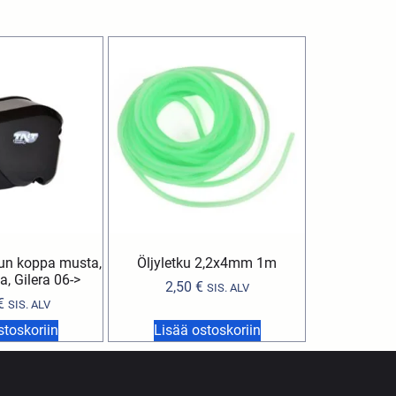
un koppa musta,
Öljyletku 2,2x4mm 1m
ia, Gilera 06->
2,50
€
SIS. ALV
€
SIS. ALV
stoskoriin
Lisää ostoskoriin