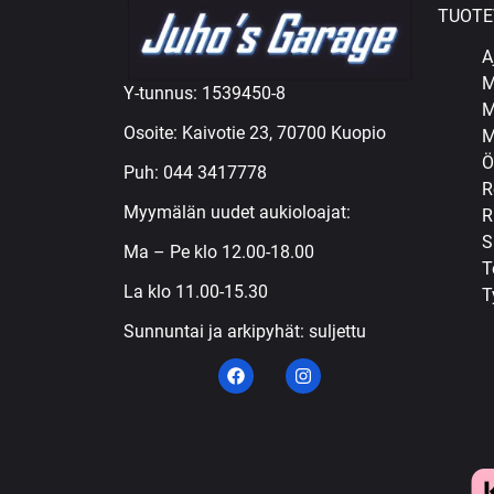
TUOTE
A
M
Y-tunnus: 1539450-8
M
Osoite: Kaivotie 23, 70700 Kuopio
M
Ö
Puh:
044 3417778
R
Myymälän uudet aukioloajat:
R
S
Ma – Pe klo 12.00-18.00
T
La klo 11.00-15.30
T
Sunnuntai ja arkipyhät: suljettu