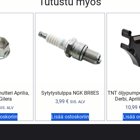
Tutustu myös
tteri Aprilia,
Sytytystulppa NGK BR8ES
TNT öljypump
Gilera
Derbi, April
3,99
€
SIS. ALV
10,99
SIS. ALV
oskoriin
Lisää ostoskoriin
Lisää o