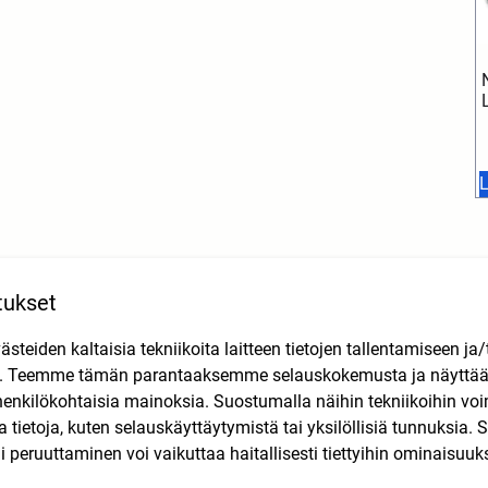
L
tukset
M6)
teiden kaltaisia tekniikoita laitteen tietojen tallentamiseen ja/
n. Teemme tämän parantaaksemme selauskokemusta ja näytt
henkilökohtaisia mainoksia. Suostumalla näihin tekniikoihin vo
lla tietoja, kuten selauskäyttäytymistä tai yksilöllisiä tunnuksia
 peruuttaminen voi vaikuttaa haitallisesti tiettyihin ominaisuuks