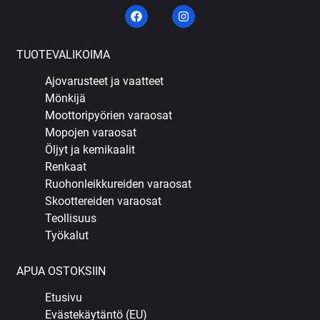
TUOTEVALIKOIMA
Ajovarusteet ja vaatteet
Mönkijä
Moottoripyörien varaosat
Mopojen varaosat
Öljyt ja kemikaalit
Renkaat
Ruohonleikkureiden varaosat
Skoottereiden varaosat
Teollisuus
Työkalut
APUA OSTOKSIIN
Etusivu
Evästekäytäntö (EU)