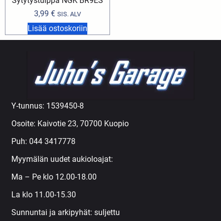
Sytytystulppa NGK BR9ES
3,99
€
SIS. ALV
Lisää ostoskoriin
Y-tunnus: 1539450-8
Osoite: Kaivotie 23, 70700 Kuopio
Puh:
044 3417778
Myymälän uudet aukioloajat:
Ma – Pe klo 12.00-18.00
La klo 11.00-15.30
Sunnuntai ja arkipyhät: suljettu