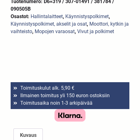
Tuotenumero: D6=319 / 307-01491 / 381784 /
090505B
Osastot:
Hallintalaitteet
,
Käynnistyspolkimet
,
Käynnistyspolkimet, akselit ja osat
,
Moottori, kytkin ja
vaihteisto
,
Mopojen varaosat
,
Vivut ja polkimet
Toimituskulut alk. 5,90 €
Ilmainen toimitus yli 150 euron ostoksiin
Toimitusaika noin 1-3 arkipäivää
Kuvaus