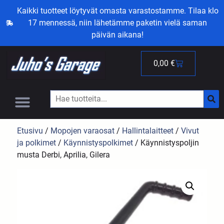
Kaikki tuotteet löytyvät omasta varastostamme. Tilaa klo
17 mennessä, niin lähetämme paketin vielä saman
päivän aikana!
0,00
€
Etusivu
/
Mopojen varaosat
/
Hallintalaitteet
/
Vivut
ja polkimet
/
Käynnistyspolkimet
/ Käynnistyspoljin
musta Derbi, Aprilia, Gilera