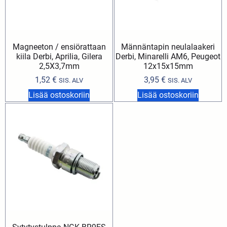
Magneeton / ensiörattaan
Männäntapin neulalaakeri
kiila Derbi, Aprilia, Gilera
Derbi, Minarelli AM6, Peugeot
2,5X3,7mm
12x15x15mm
1,52
€
3,95
€
SIS. ALV
SIS. ALV
Lisää ostoskoriin
Lisää ostoskoriin