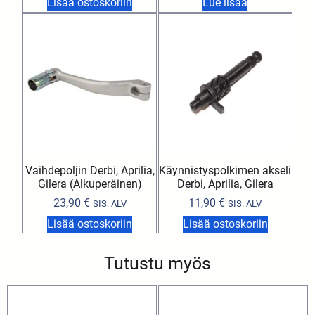
Lisää ostoskoriin
Lue lisää
Vaihdepoljin Derbi, Aprilia,
Käynnistyspolkimen akseli
Gilera (Alkuperäinen)
Derbi, Aprilia, Gilera
23,90
€
11,90
€
SIS. ALV
SIS. ALV
Lisää ostoskoriin
Lisää ostoskoriin
Tutustu myös