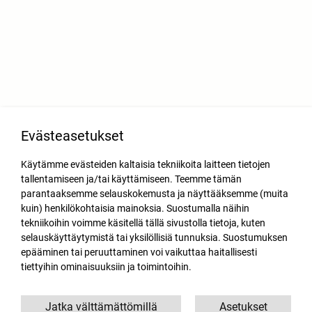
Evästeasetukset
Käytämme evästeiden kaltaisia tekniikoita laitteen tietojen
tallentamiseen ja/tai käyttämiseen. Teemme tämän
parantaaksemme selauskokemusta ja näyttääksemme (muita
kuin) henkilökohtaisia mainoksia. Suostumalla näihin
tekniikoihin voimme käsitellä tällä sivustolla tietoja, kuten
selauskäyttäytymistä tai yksilöllisiä tunnuksia. Suostumuksen
epääminen tai peruuttaminen voi vaikuttaa haitallisesti
tiettyihin ominaisuuksiin ja toimintoihin.
Jatka välttämättömillä
Asetukset