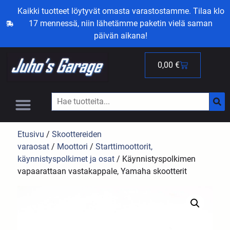
Kaikki tuotteet löytyvät omasta varastostamme. Tilaa klo
17 mennessä, niin lähetämme paketin vielä saman
päivän aikana!
0,00
€
Etusivu
/
Skoottereiden
varaosat
/
Moottori
/
Starttimoottorit,
käynnistyspolkimet ja osat
/ Käynnistyspolkimen
vapaarattaan vastakappale, Yamaha skootterit