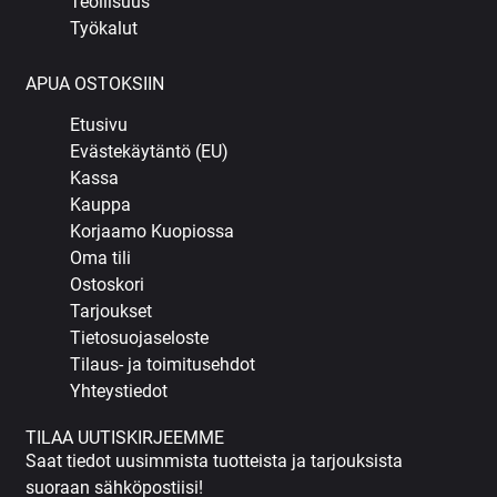
Teollisuus
Työkalut
APUA OSTOKSIIN
Etusivu
Evästekäytäntö (EU)
Kassa
Kauppa
Korjaamo Kuopiossa
Oma tili
Ostoskori
Tarjoukset
Tietosuojaseloste
Tilaus- ja toimitusehdot
Yhteystiedot
TILAA UUTISKIRJEEMME
Saat tiedot uusimmista tuotteista ja tarjouksista
suoraan sähköpostiisi!