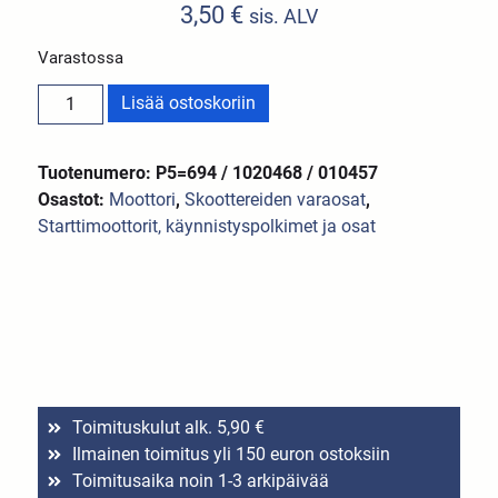
3,50
€
sis. ALV
Varastossa
Lisää ostoskoriin
Tuotenumero: P5=694 / 1020468 / 010457
Osastot:
Moottori
,
Skoottereiden varaosat
,
Starttimoottorit, käynnistyspolkimet ja osat
Toimituskulut alk. 5,90 €
Ilmainen toimitus yli 150 euron ostoksiin
Toimitusaika noin 1-3 arkipäivää