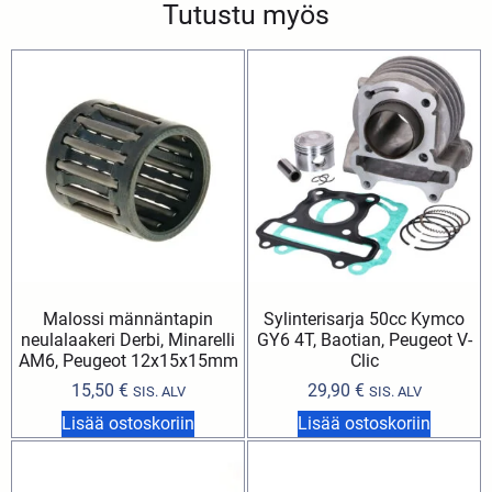
Tutustu myös
Malossi männäntapin
Sylinterisarja 50cc Kymco
neulalaakeri Derbi, Minarelli
GY6 4T, Baotian, Peugeot V-
AM6, Peugeot 12x15x15mm
Clic
15,50
€
29,90
€
SIS. ALV
SIS. ALV
Lisää ostoskoriin
Lisää ostoskoriin