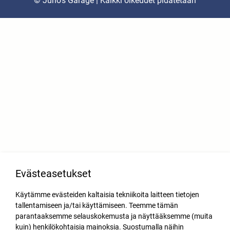
© Juho’s Garage | Kaikki oikeudet pidätetään
Evästeasetukset
Käytämme evästeiden kaltaisia tekniikoita laitteen tietojen
tallentamiseen ja/tai käyttämiseen. Teemme tämän
parantaaksemme selauskokemusta ja näyttääksemme (muita
kuin) henkilökohtaisia mainoksia. Suostumalla näihin