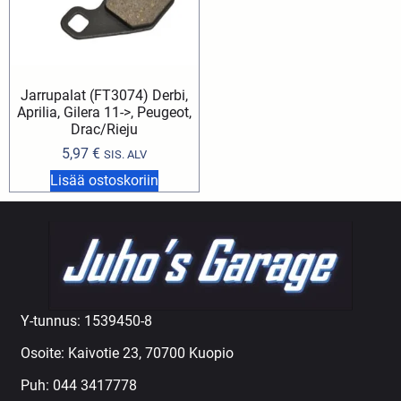
Jarrupalat (FT3074) Derbi,
Aprilia, Gilera 11->, Peugeot,
Drac/Rieju
5,97
€
SIS. ALV
Lisää ostoskoriin
Y-tunnus: 1539450-8
Osoite: Kaivotie 23, 70700 Kuopio
Puh:
044 3417778