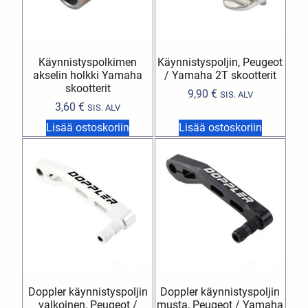
Käynnistyspolkimen
Käynnistyspoljin, Peugeot
akselin holkki Yamaha
/ Yamaha 2T skootterit
skootterit
9,90
€
SIS. ALV
3,60
€
SIS. ALV
Lisää ostoskoriin
Lisää ostoskoriin
Doppler käynnistyspoljin
Doppler käynnistyspoljin
valkoinen, Peugeot /
musta, Peugeot / Yamaha