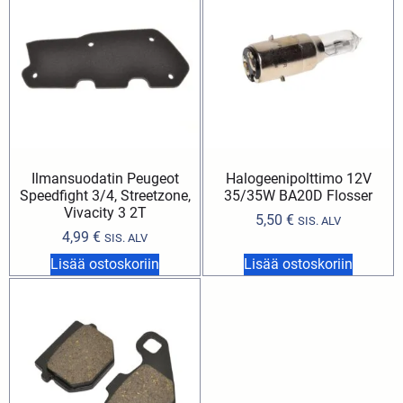
Ilmansuodatin Peugeot
Halogeenipolttimo 12V
Speedfight 3/4, Streetzone,
35/35W BA20D Flosser
Vivacity 3 2T
5,50
€
SIS. ALV
4,99
€
SIS. ALV
Lisää ostoskoriin
Lisää ostoskoriin