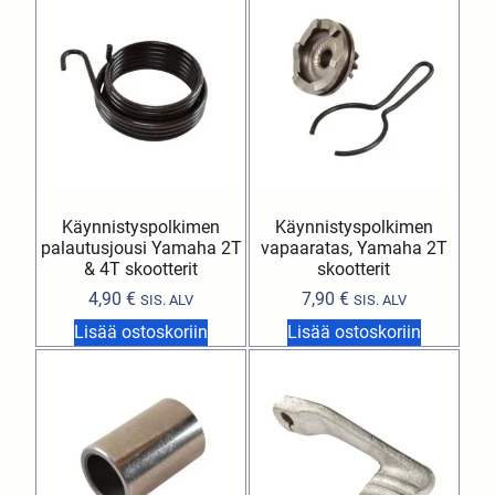
Käynnistyspolkimen
Käynnistyspolkimen
palautusjousi Yamaha 2T
vapaaratas, Yamaha 2T
& 4T skootterit
skootterit
4,90
€
7,90
€
SIS. ALV
SIS. ALV
Lisää ostoskoriin
Lisää ostoskoriin