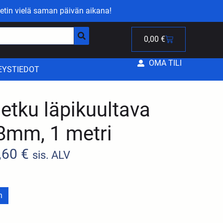
etin vielä saman päivän aikana!
0,00
€
OMA TILI
EYSTIEDOT
letku läpikuultava
8mm, 1 metri
,60
€
sis. ALV
n