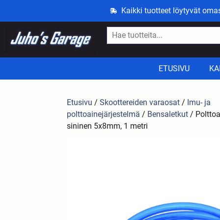
Kaikki tuotteet löytyvät om
ETUSIVU
KA
Etusivu
/
Skoottereiden varaosat
/
Imu- ja
polttoainejärjestelmä
/
Bensaletkut
/ Polttoa
sininen 5x8mm, 1 metri