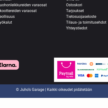
uohonleikkureiden varaosat
Ostoskori
koottereiden varaosat
Tarjoukset
eollisuus
Tietosuojaseloste
yökalut
Tilaus- ja toimitusehdot
Yhteystiedot
© Juho’s Garage | Kaikki oikeudet pidätetään