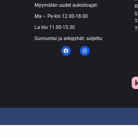
Myymälän uudet aukioloajat:
R
S
Ma – Pe klo 12.00-18.00
T
La klo 11.00-15.30
T
Sunnuntai ja arkipyhät: suljettu