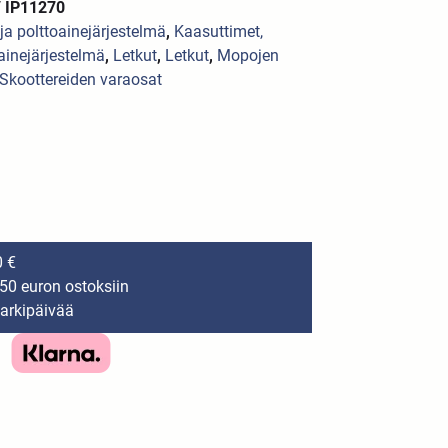
 IP11270
ja polttoainejärjestelmä
,
Kaasuttimet,
ainejärjestelmä
,
Letkut
,
Letkut
,
Mopojen
Skoottereiden varaosat
0 €
150 euron ostoksiin
 arkipäivää