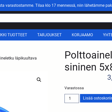
asta varastostamme. Tilaa klo 17 mennessä, niin lähetämme pak
IKKI TUOTTEET
TARJOUKSET
KORJAAMO
YHT
Polttoaine
ineletku läpikuultava
sininen 5x
3
Varastossa
Lisää ostoskorii