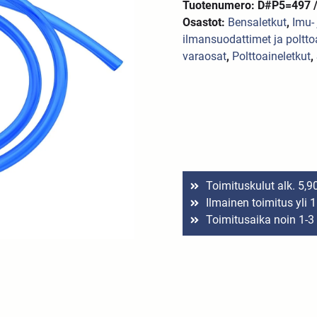
Tuotenumero: D#P5=497 /
Osastot:
Bensaletkut
,
Imu- 
ilmansuodattimet ja poltto
varaosat
,
Polttoaineletkut
,
Toimituskulut alk. 5,9
Ilmainen toimitus yli 
Toimitusaika noin 1-3