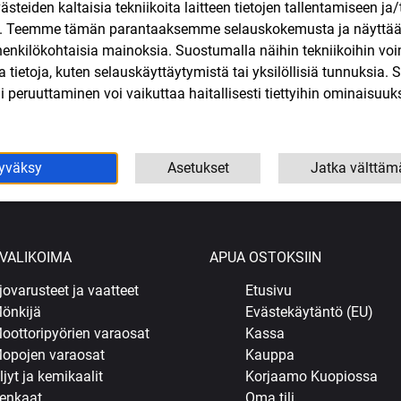
teiden kaltaisia tekniikoita laitteen tietojen tallentamiseen ja/
n. Teemme tämän parantaaksemme selauskokemusta ja näytt
henkilökohtaisia mainoksia. Suostumalla näihin tekniikoihin vo
lla tietoja, kuten selauskäyttäytymistä tai yksilöllisiä tunnuksia
ORTO PHVA 17,5
Forte ilmansuodatin Derbi,
Öljyletku
 peruuttaminen voi vaikuttaa haitallisesti tiettyihin ominaisuuks
 PHBN
Aprilia, Gilera
2,50
4,60
€
SIS. ALV
SIS. ALV
yväksy
Asetukset
Jatka välttäm
oskoriin
Lisää ostoskoriin
Lisää o
VALIKOIMA
APUA OSTOKSIIN
jovarusteet ja vaatteet
Etusivu
önkijä
Evästekäytäntö (EU)
oottoripyörien varaosat
Kassa
opojen varaosat
Kauppa
ljyt ja kemikaalit
Korjaamo Kuopiossa
enkaat
Oma tili