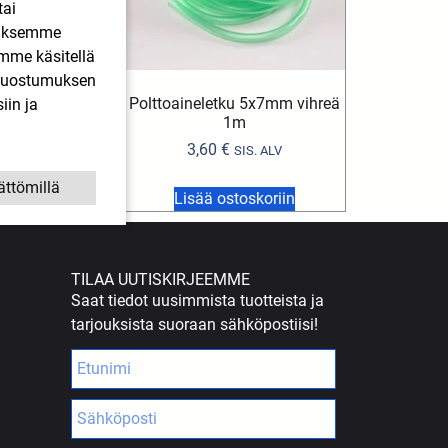
tai
ääksemme
imme käsitellä
. Suostumuksen
 2,2x4mm 1m
Polttoaineletku 5x7mm vihreä
iin ja
1m
€
SIS. ALV
3,60
€
SIS. ALV
ättömillä
stoskoriin
Lisää ostoskoriin
TILAA UUTISKIRJEEMME
Saat tiedot uusimmista tuotteista ja
tarjouksista suoraan sähköpostiisi!