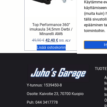
Käytämme eväs
käyttämisee
(muita kuin) 
tällä sivusto
Top Performance 360°
Luisti 40 DELL
epääminen tai
imukaula 34,5mm Derbi /
ID/ED,
toimintoihin.
Minarelli AM6
4,95
€
49,90
€
42,40
€
SIS. ALV
H
Lisää ostoskoriin
Lisää ost
TUOTE
A
M
Y-tunnus: 1539450-8
M
Osoite: Kaivotie 23, 70700 Kuopio
M
Ö
Puh:
044 3417778
R