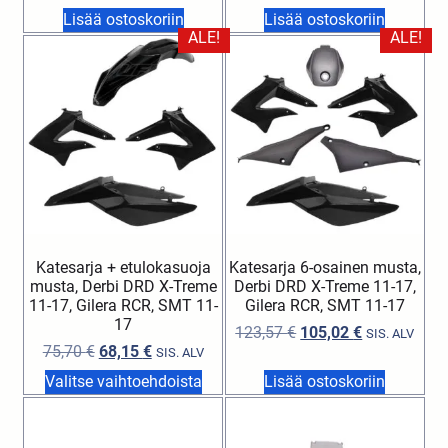
Lisää ostoskoriin
Lisää ostoskoriin
ALE!
ALE!
Katesarja + etulokasuoja
Katesarja 6-osainen musta,
musta, Derbi DRD X-Treme
Derbi DRD X-Treme 11-17,
11-17, Gilera RCR, SMT 11-
Gilera RCR, SMT 11-17
17
123,57
€
105,02
€
SIS. ALV
75,70
€
68,15
€
SIS. ALV
Valitse vaihtoehdoista
Lisää ostoskoriin