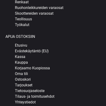
Renkaat
Ruohonleikkureiden varaosat
Skoottereiden varaosat
Teollisuus
Työkalut
APUA OSTOKSIIN
Etusivu
Evästekäytäntö (EU)
Kassa
Kauppa
Korjaamo Kuopiossa
Oma tili
Ostoskori
Tarjoukset
Tietosuojaseloste
Tilaus- ja toimitusehdot
Yhteystiedot