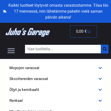
Kaikki tuotteet löytyvät omasta varastostamme. Tilaa klo
17 mennessä, niin lähetämme paketin vielä saman
päivän aikana!
0,00
€
Mopojen varaosat
Skoottereiden varaosat
Öljyt ja kemikaalit
Renkaat