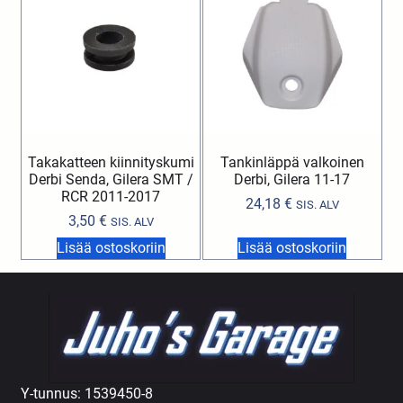
Takakatteen kiinnityskumi
Tankinläppä valkoinen
Derbi Senda, Gilera SMT /
Derbi, Gilera 11-17
RCR 2011-2017
24,18
€
SIS. ALV
3,50
€
SIS. ALV
Lisää ostoskoriin
Lisää ostoskoriin
Y-tunnus: 1539450-8