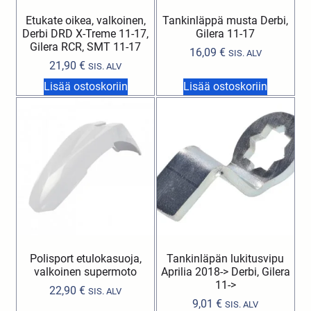
Etukate oikea, valkoinen,
Tankinläppä musta Derbi,
Derbi DRD X-Treme 11-17,
Gilera 11-17
Gilera RCR, SMT 11-17
16,09
€
SIS. ALV
21,90
€
SIS. ALV
Lisää ostoskoriin
Lisää ostoskoriin
Polisport etulokasuoja,
Tankinläpän lukitusvipu
valkoinen supermoto
Aprilia 2018-> Derbi, Gilera
11->
22,90
€
SIS. ALV
9,01
€
SIS. ALV