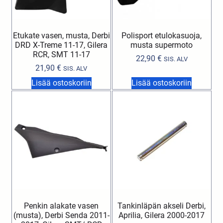
Etukate vasen, musta, Derbi
Polisport etulokasuoja,
DRD X-Treme 11-17, Gilera
musta supermoto
RCR, SMT 11-17
22,90
€
SIS. ALV
21,90
€
SIS. ALV
Lisää ostoskoriin
Lisää ostoskoriin
Penkin alakate vasen
Tankinläpän akseli Derbi,
(musta), Derbi Senda 2011-
Aprilia, Gilera 2000-2017