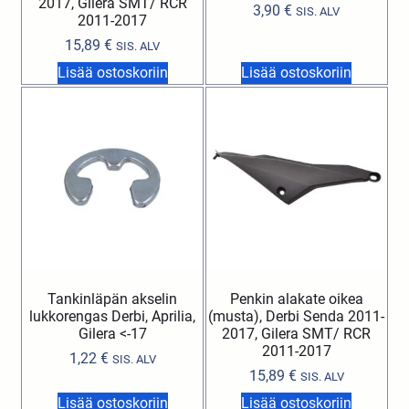
2017, Gilera SMT/ RCR
3,90
€
SIS. ALV
2011-2017
15,89
€
SIS. ALV
Lisää ostoskoriin
Lisää ostoskoriin
Tankinläpän akselin
Penkin alakate oikea
lukkorengas Derbi, Aprilia,
(musta), Derbi Senda 2011-
Gilera <-17
2017, Gilera SMT/ RCR
2011-2017
1,22
€
SIS. ALV
15,89
€
SIS. ALV
Lisää ostoskoriin
Lisää ostoskoriin