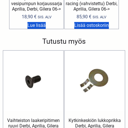
vesipumpun korjaussarja
racing (vahvistettu) Derbi,
Aprilia, Derbi, Gilera 06->
Aprilia, Gilera 06->
18,90
€
85,90
€
SIS. ALV
SIS. ALV
Lue lisää
Lisää ostoskoriin
Tutustu myös
Vaihteiston laakeripitimen
Kytkinkeskiön lukkoprikka
ruuvi Derbi, Aprilia, Gilera
Derbi, Aprilia, Gilera