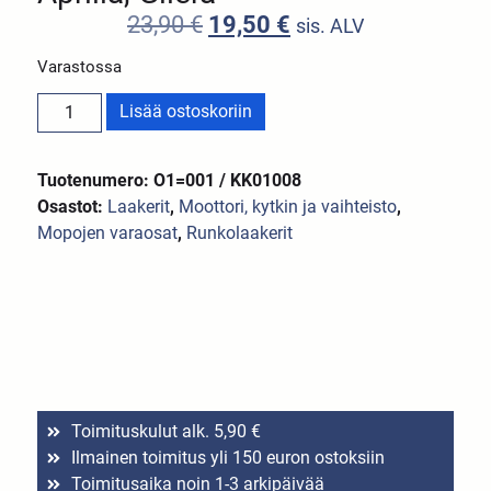
23,90
€
19,50
€
sis. ALV
Varastossa
Lisää ostoskoriin
Tuotenumero: O1=001 / KK01008
Osastot:
Laakerit
,
Moottori, kytkin ja vaihteisto
,
Mopojen varaosat
,
Runkolaakerit
Toimituskulut alk. 5,90 €
Ilmainen toimitus yli 150 euron ostoksiin
Toimitusaika noin 1-3 arkipäivää