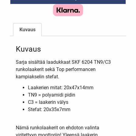
Kuvaus
Kuvaus
Sarja sisältää laadukkaat SKF 6204 TN9/C3
runkolaakerit sekä Top performancen
kampiakselin stefat.
Laakerien mitat: 20x47x14mm
TN9 = polyamidi pidin
C3 = laakerin välys
Stefat: 20x35x7mm
Nämä runkolaakerit on ehdoton valinta
viritettyyn moottoriin! Yleensä laakerin