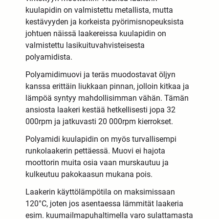
kuulapidin on valmistettu metallista, mutta
kestävyyden ja korkeista pyörimisnopeuksista
johtuen näissä laakereissa kuulapidin on
valmistettu lasikuituvahvisteisesta
polyamidista.
Polyamidimuovi ja teräs muodostavat öljyn
kanssa erittäin liukkaan pinnan, jolloin kitkaa ja
lämpöä syntyy mahdollisimman vähän. Tämän
ansiosta laakeri kestää hetkellisesti jopa 32
000rpm ja jatkuvasti 20 000rpm kierrokset.
Polyamidi kuulapidin on myös turvallisempi
runkolaakerin pettäessä. Muovi ei hajota
moottorin muita osia vaan murskautuu ja
kulkeutuu pakokaasun mukana pois.
Laakerin käyttölämpötila on maksimissaan
120°C, joten jos asentaessa lämmität laakeria
esim. kuumailmapuhaltimella varo sulattamasta