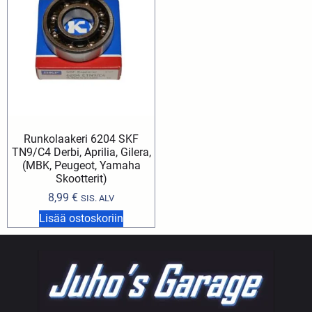
Runkolaakeri 6204 SKF
TN9/C4 Derbi, Aprilia, Gilera,
(MBK, Peugeot, Yamaha
Skootterit)
8,99
€
SIS. ALV
Lisää ostoskoriin