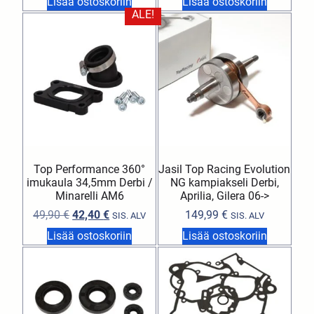
Lisää ostoskoriin
Lisää ostoskoriin
ALE!
Top Performance 360°
Jasil Top Racing Evolution
imukaula 34,5mm Derbi /
NG kampiakseli Derbi,
Minarelli AM6
Aprilia, Gilera 06->
49,90
€
42,40
€
149,99
€
SIS. ALV
SIS. ALV
Lisää ostoskoriin
Lisää ostoskoriin