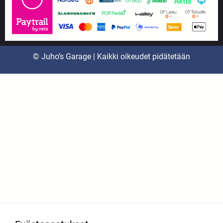
© Juho’s Garage | Kaikki oikeudet pidätetään