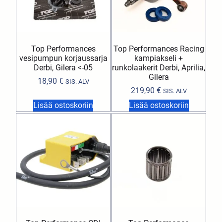
Top Performances
Top Performances Racing
vesipumpun korjaussarja
kampiakseli +
Derbi, Gilera <-05
runkolaakerit Derbi, Aprilia,
Gilera
18,90
€
SIS. ALV
219,90
€
SIS. ALV
Lisää ostoskoriin
Lisää ostoskoriin