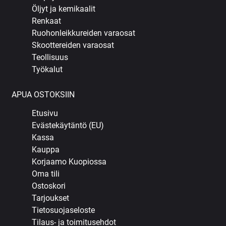
Öljyt ja kemikaalit
Renkaat
Ruohonleikkureiden varaosat
Skoottereiden varaosat
Teollisuus
Työkalut
APUA OSTOKSIIN
Etusivu
Evästekäytäntö (EU)
Kassa
Kauppa
Korjaamo Kuopiossa
Oma tili
Ostoskori
Tarjoukset
Tietosuojaseloste
Tilaus- ja toimitusehdot