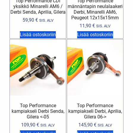
Top Performance CDI
Top Performance
yksikkö Minarelli AM6 /
männäntapin neulalaakeri
Derbi Senda, Aprilia, Gilera
Derbi, Minarelli AM6,
Peugeot 12x15x15mm
59,90
€
SIS. ALV
11,90
€
SIS. ALV
Lisää ostoskoriin
Lisää ostoskoriin
Top Performance
Top Performance
kampiakseli Derbi Senda,
kampiakseli Derbi, Aprilia,
Gilera <-05
Gilera 06->
109,90
€
145,90
€
SIS. ALV
SIS. ALV