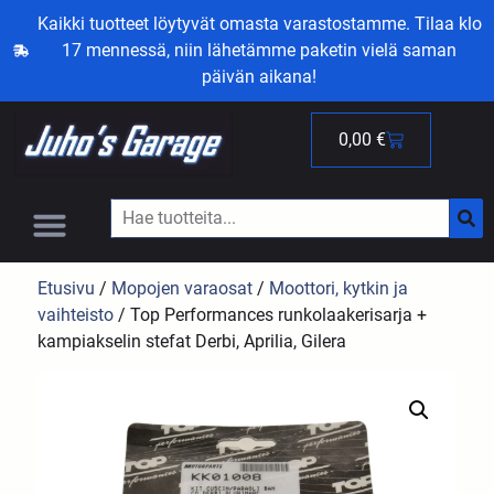
Kaikki tuotteet löytyvät omasta varastostamme. Tilaa klo
17 mennessä, niin lähetämme paketin vielä saman
päivän aikana!
0,00
€
Etusivu
/
Mopojen varaosat
/
Moottori, kytkin ja
vaihteisto
/ Top Performances runkolaakerisarja +
kampiakselin stefat Derbi, Aprilia, Gilera