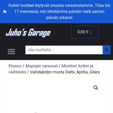
Kaikki tuotteet löytyvät omasta varastostamme. Tilaa klo
17 mennessä, niin lähetämme paketin vielä saman
päivän aikana!
0,00
€
Etusivu
/
Mopojen varaosat
/
Moottori, kytkin ja
vaihteisto
/ Vaihdepoljin musta Derbi, Aprilia, Gilera