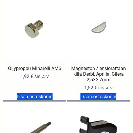
Öljyproppu Minarelli AM6
Magneeton / ensiörattaan
kiila Derbi, Aprilia, Gilera
1,92
€
SIS. ALV
2,5X3,7mm
1,52
€
SIS. ALV
Lisää ostoskoriin
Lisää ostoskoriin