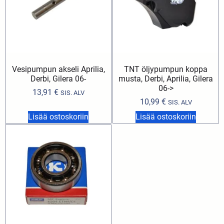
Vesipumpun akseli Aprilia,
TNT öljypumpun koppa
Derbi, Gilera 06-
musta, Derbi, Aprilia, Gilera
06->
13,91
€
SIS. ALV
10,99
€
SIS. ALV
Lisää ostoskoriin
Lisää ostoskoriin