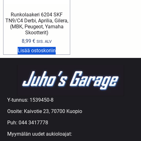
Runkolaakeri 6204 SKF
TN9/C4 Derbi, Aprilia, Gilera,
(MBK, Peugeot, Yamaha
Skootterit)
8,99
€
SIS. ALV
Lisää ostoskoriin
Y-tunnus: 1539450-8
Osoite: Kaivotie 23, 70700 Kuopio
Puh:
044 3417778
Myymälän uudet aukioloajat: