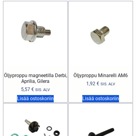
Öljyproppu magneetilla Derbi,
Öljyproppu Minarelli AM6
Aprilia, Gilera
1,92
€
SIS. ALV
5,57
€
SIS. ALV
Lisää ostoskoriin
Lisää ostoskoriin