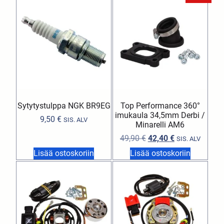
Sytytystulppa NGK BR9EG
Top Performance 360°
imukaula 34,5mm Derbi /
9,50
€
SIS. ALV
Minarelli AM6
49,90
€
42,40
€
SIS. ALV
Lisää ostoskoriin
Lisää ostoskoriin