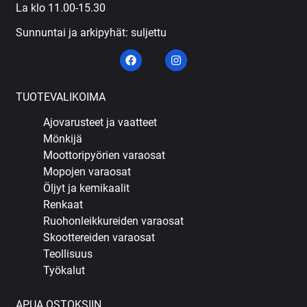
La klo 11.00-15.30
Sunnuntai ja arkipyhät: suljettu
TUOTEVALIKOIMA
Ajovarusteet ja vaatteet
Mönkijä
Moottoripyörien varaosat
Mopojen varaosat
Öljyt ja kemikaalit
Renkaat
Ruohonleikkureiden varaosat
Skoottereiden varaosat
Teollisuus
Työkalut
APUA OSTOKSIIN