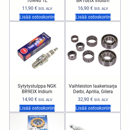
10W40 1L
BR10EIX Iridium
11,90
€
16,90
€
SIS. ALV
SIS. ALV
Lisää ostoskoriin
Lisää ostoskoriin
Sytytystulppa NGK
Vaihteiston laakerisarja
BR9EIX Iridium
Derbi, Aprilia, Gilera
14,90
€
32,90
€
SIS. ALV
SIS. ALV
Lisää ostoskoriin
Lisää ostoskoriin