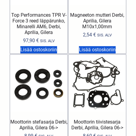
Top Performances TPR V-
Magneeton mutteri Derbi,
Force 3 reed läppärunko,
Aprilia, Gilera
Minarelli AM6, Derbi,
M10x1,00mm
Aprilia, Gilera
2,54
€
SIS. ALV
97,90
€
SIS. ALV
Lisää ostoskoriin
Lisää ostoskoriin
Moottorin stefasarja Derbi,
Moottorin tiivistesarja
Aprilia, Gilera 06->
Derbi, Aprilia, Gilera 06->
8,99
€
8,60
€