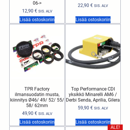
06->
22,90
€
SIS. ALV
12,90
€
SIS. ALV
Lisää ostoskoriin
Lisää ostoskoriin
TPR Factory
Top Performance CDI
ilmansuodatin musta,
yksikkö Minarelli AM6 /
kiinnitys Ø46/ 49/ 52/ 55/
Derbi Senda, Aprilia, Gilera
58/ 62mm
59,90
€
SIS. ALV
49,90
€
SIS. ALV
Lisää ostoskoriin
Lisää ostoskoriin
ALE!