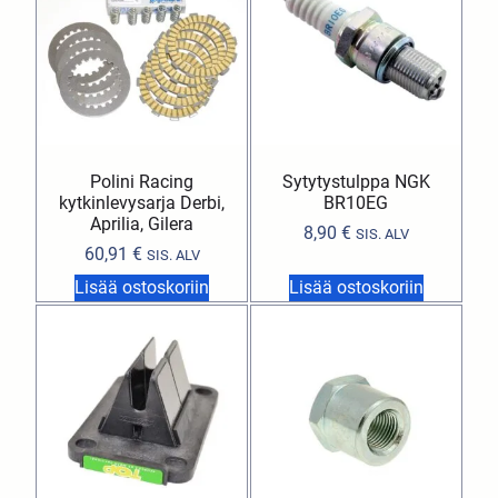
Polini Racing
Sytytystulppa NGK
kytkinlevysarja Derbi,
BR10EG
Aprilia, Gilera
8,90
€
SIS. ALV
60,91
€
SIS. ALV
Lisää ostoskoriin
Lisää ostoskoriin