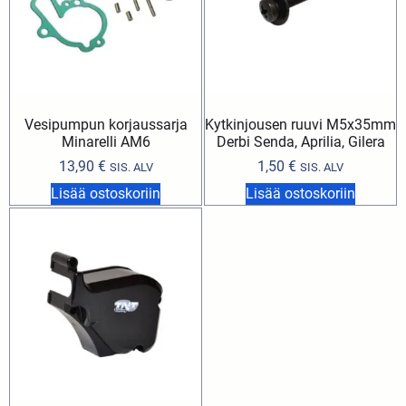
Vesipumpun korjaussarja
Kytkinjousen ruuvi M5x35mm
Minarelli AM6
Derbi Senda, Aprilia, Gilera
13,90
€
1,50
€
SIS. ALV
SIS. ALV
Lisää ostoskoriin
Lisää ostoskoriin