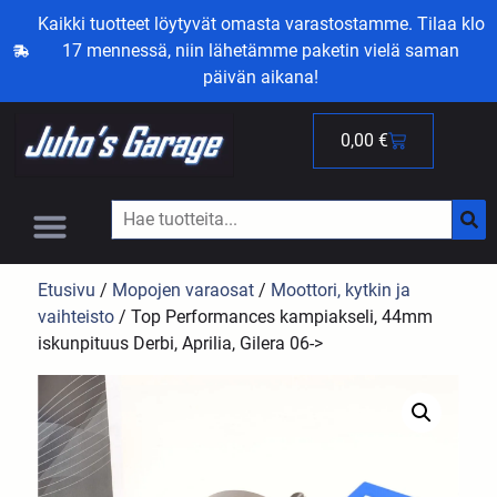
Kaikki tuotteet löytyvät omasta varastostamme. Tilaa klo
17 mennessä, niin lähetämme paketin vielä saman
päivän aikana!
0,00
€
Etusivu
/
Mopojen varaosat
/
Moottori, kytkin ja
vaihteisto
/ Top Performances kampiakseli, 44mm
iskunpituus Derbi, Aprilia, Gilera 06->