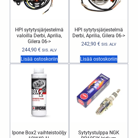
HPI sytytysjärjestelmä
HPI sytytysjärjestelmä
valoilla Derbi, Aprilia,
Derbi, Aprilia, Gilera 06->
Gilera 06->
242,90
€
SIS. ALV
244,90
€
SIS. ALV
Lisää ostoskoriin
Lisää ostoskoriin
Ipone Box2 vaihteistoöljy
Sytytystulppa NGK