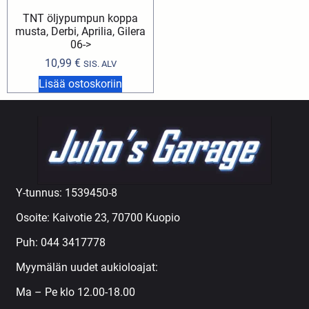
TNT öljypumpun koppa
musta, Derbi, Aprilia, Gilera
06->
10,99
€
SIS. ALV
Lisää ostoskoriin
Y-tunnus: 1539450-8
Osoite: Kaivotie 23, 70700 Kuopio
Puh:
044 3417778
Myymälän uudet aukioloajat:
Ma – Pe klo 12.00-18.00