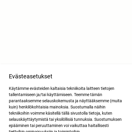
Evästeasetukset
Käytämme evästeiden kaltaisia tekniikoita laitteen tietojen
tallentamiseen ja/tai käyttämiseen. Teemme tämän
parantaaksemme selauskokemusta ja näyttääksemme (muita
kuin) henkilökohtaisia mainoksia. Suostumalla näihin
tekniikoihin voimme käsitellä tällä sivustolla tietoja, kuten
selauskäyttäytymistä tai yksilöllisiä tunnuksia. Suostumuksen
epääminen tai peruuttaminen voi vaikuttaa haitallisesti
tiettyihin ominaisuuksiin ja toimintoihin.