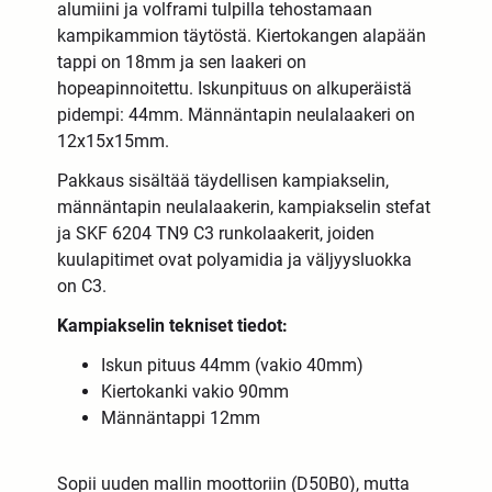
alumiini ja volframi tulpilla tehostamaan
kampikammion täytöstä. Kiertokangen alapään
tappi on 18mm ja sen laakeri on
hopeapinnoitettu. Iskunpituus on alkuperäistä
pidempi: 44mm. Männäntapin neulalaakeri on
12x15x15mm.
Pakkaus sisältää täydellisen kampiakselin,
männäntapin neulalaakerin, kampiakselin stefat
ja SKF 6204 TN9 C3 runkolaakerit, joiden
kuulapitimet ovat polyamidia ja väljyysluokka
on C3.
Kampiakselin tekniset tiedot:
Iskun pituus 44mm (vakio 40mm)
Kiertokanki vakio 90mm
Männäntappi 12mm
Sopii uuden mallin moottoriin (D50B0), mutta