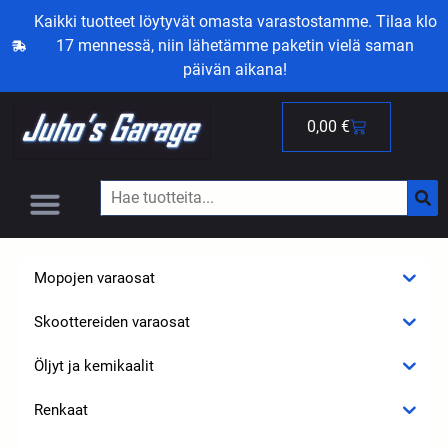
Kaikki tuotteet löytyvät omasta varastostamme. Tilaa klo
17 mennessä, niin lähetämme paketin vielä saman
päivän aikana!
0,00
€
Mopojen varaosat
Skoottereiden varaosat
Öljyt ja kemikaalit
Renkaat