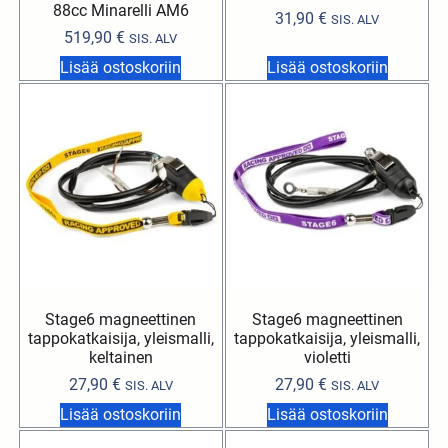
88cc Minarelli AM6
31,90
€
SIS. ALV
519,90
€
SIS. ALV
Lisää ostoskoriin
Lisää ostoskoriin
Stage6 magneettinen
Stage6 magneettinen
tappokatkaisija, yleismalli,
tappokatkaisija, yleismalli,
keltainen
violetti
27,90
€
27,90
€
SIS. ALV
SIS. ALV
Lisää ostoskoriin
Lisää ostoskoriin