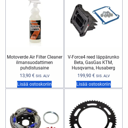
Motoverde Air Filter Cleaner
V-Force4 reed läppärunko
ilmansuodattimen
Beta, GasGas KTM,
puhdistusaine
Husqvarna, Husaberg
13,90
€
199,90
€
SIS. ALV
SIS. ALV
Lisää ostoskoriin
Lisää ostoskoriin