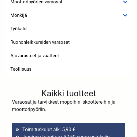
Moottoripyörien varaosat
Mönkijä
Työkalut
Ruohonleikkureiden varaosat
Ajovarusteet ja vaatteet
Teollisuus
Kaikki tuotteet
Varaosat ja tarvikkeet mopoihin, skoottereihin ja
moottoripyöriin.
Toimituskulut alk. 5,90 €
Ilmainen toimitus yli 150 euron ostoksiin