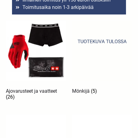
Toimitusaika noin 1-3 arkipäivää
Ajovarusteet ja vaatteet
Mönkijä
(5)
(26)