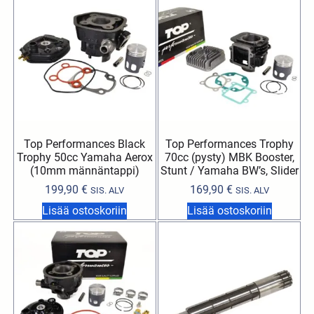
Top Performances Black
Top Performances Trophy
Trophy 50cc Yamaha Aerox
70cc (pysty) MBK Booster,
(10mm männäntappi)
Stunt / Yamaha BW’s, Slider
199,90
€
169,90
€
SIS. ALV
SIS. ALV
Lisää ostoskoriin
Lisää ostoskoriin