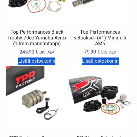
Top Performances Black
Top Performances
Trophy 70cc Yamaha Aerox
vetoakseli (V1) Minarelli
(10mm männäntappi)
AM6
245,90
€
79,90
€
SIS. ALV
SIS. ALV
Lisää ostoskoriin
Lisää ostoskoriin