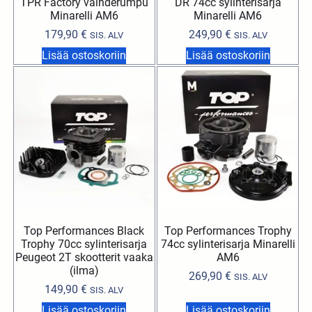
TPR Factory vaihderumpu
DR 74cc sylinterisarja
Minarelli AM6
Minarelli AM6
179,90
€
249,90
€
SIS. ALV
SIS. ALV
Lisää ostoskoriin
Lisää ostoskoriin
Top Performances Black
Top Performances Trophy
Trophy 70cc sylinterisarja
74cc sylinterisarja Minarelli
Peugeot 2T skootterit vaaka
AM6
(ilma)
269,90
€
SIS. ALV
149,90
€
SIS. ALV
Lisää ostoskoriin
Lisää ostoskoriin