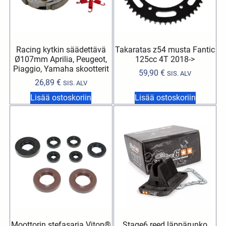
Racing kytkin säädettävä
Takaratas z54 musta Fantic
Ø107mm Aprilia, Peugeot,
125cc 4T 2018->
Piaggio, Yamaha skootterit
59,90
€
SIS. ALV
26,89
€
SIS. ALV
Lisää ostoskoriin
Lisää ostoskoriin
Moottorin stefasarja Viton®
Stage6 reed läppärunko