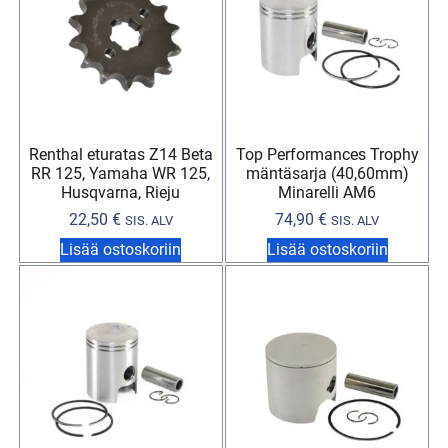
Renthal eturatas Z14 Beta
Top Performances Trophy
RR 125, Yamaha WR 125,
mäntäsarja (40,60mm)
Husqvarna, Rieju
Minarelli AM6
22,50
€
74,90
€
SIS. ALV
SIS. ALV
Lisää ostoskoriin
Lisää ostoskoriin