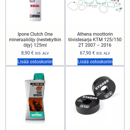
Ipone Clutch One
Athena moottorin
mineraaliöljy (nestekytkin
tiivistesarja KTM 125/150
öljy) 125ml
2T 2007 – 2016
8,90
€
67,90
€
SIS. ALV
SIS. ALV
Lisää ostoskoriin
Lisää ostoskoriin