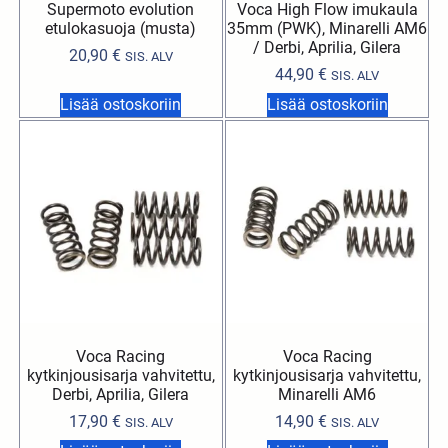
Supermoto evolution
Voca High Flow imukaula
etulokasuoja (musta)
35mm (PWK), Minarelli AM6
/ Derbi, Aprilia, Gilera
20,90
€
SIS. ALV
44,90
€
SIS. ALV
Lisää ostoskoriin
Lisää ostoskoriin
Voca Racing
Voca Racing
kytkinjousisarja vahvitettu,
kytkinjousisarja vahvitettu,
Derbi, Aprilia, Gilera
Minarelli AM6
17,90
€
14,90
€
SIS. ALV
SIS. ALV