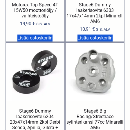
Motorex Top Speed 4T
Stage6 Dummy
15W50 moottoriöljy /
laakerisovite 6303
vaihteistoöljy
17x47x14mm 2kpl Minarelli
AM6
19,90
€
SIS. ALV
10,91
€
SIS. ALV
Lisää ostoskoriin
Lisää ostoskoriin
Stage6 Dummy
Stage6 Big
laakerisovite 6204
Racing/Streetrace
20x47x14mm 2kpl Derbi
sylinterikansi 77cc Minarelli
Senda, Aprilia, Gilera +
AM6