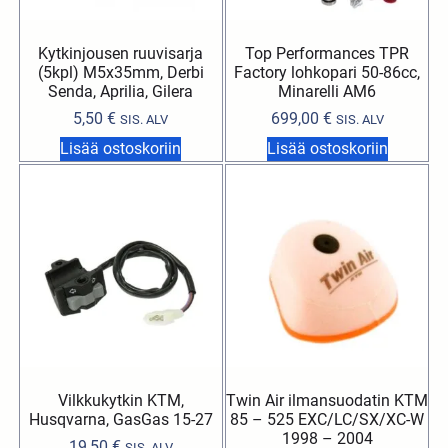
Kytkinjousen ruuvisarja
Top Performances TPR
(5kpl) M5x35mm, Derbi
Factory lohkopari 50-86cc,
Senda, Aprilia, Gilera
Minarelli AM6
5,50
€
699,00
€
SIS. ALV
SIS. ALV
Lisää ostoskoriin
Lisää ostoskoriin
Vilkkukytkin KTM,
Twin Air ilmansuodatin KTM
Husqvarna, GasGas 15-27
85 – 525 EXC/LC/SX/XC-W
1998 – 2004
19,50
€
SIS. ALV