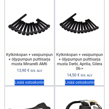
Kytkinkopan + vesipumpun
Kytkinkopan + vesipumpun
+ öljypumpun pulttisarja
+ öljypumpun pulttisarja
musta Minarelli AM6
musta Derbi, Aprilia, Gilera
06->
13,90
€
SIS. ALV
14,50
€
SIS. ALV
Lisää ostoskoriin
Lisää ostoskoriin