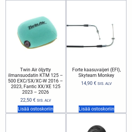
Twin Air öljytty
Forte kaasuvaijeri (EFI),
ilmansuodatin KTM 125 –
Skyteam Monkey
500 EXC/SX/XC-W 2016 –
14,90
€
SIS. ALV
2023, Fantic XX/XE 125
2023 – 2026
22,50
€
SIS. ALV
Lisää ostoskoriin
Lisää ostoskoriin