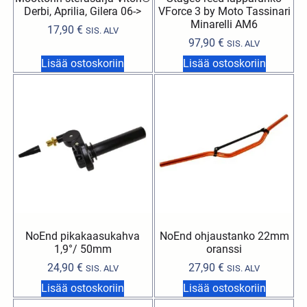
Derbi, Aprilia, Gilera 06->
VForce 3 by Moto Tassinari
Minarelli AM6
17,90
€
SIS. ALV
97,90
€
SIS. ALV
Lisää ostoskoriin
Lisää ostoskoriin
NoEnd pikakaasukahva
NoEnd ohjaustanko 22mm
1,9°/ 50mm
oranssi
24,90
€
27,90
€
SIS. ALV
SIS. ALV
Lisää ostoskoriin
Lisää ostoskoriin