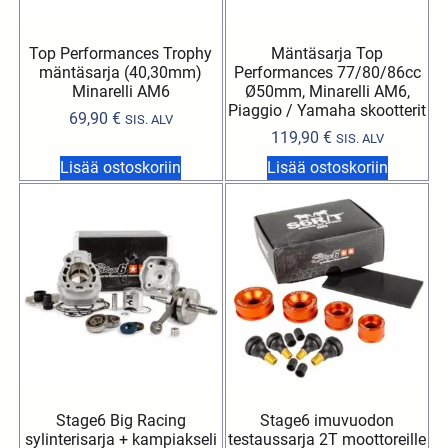
Top Performances Trophy
Mäntäsarja Top
mäntäsarja (40,30mm)
Performances 77/80/86cc
Minarelli AM6
Ø50mm, Minarelli AM6,
Piaggio / Yamaha skootterit
69,90
€
SIS. ALV
119,90
€
SIS. ALV
Lisää ostoskoriin
Lisää ostoskoriin
Stage6 Big Racing
Stage6 imuvuodon
sylinterisarja + kampiakseli
testaussarja 2T moottoreille