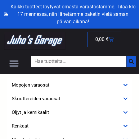
Kaikki tuotteet löytyvät omasta varastostamme. Tilaa klo
17 mennessä, niin lähetämme paketin vielä saman
päivän aikana!
0,00
€
Mopojen varaosat
Skoottereiden varaosat
Öljyt ja kemikaalit
Renkaat