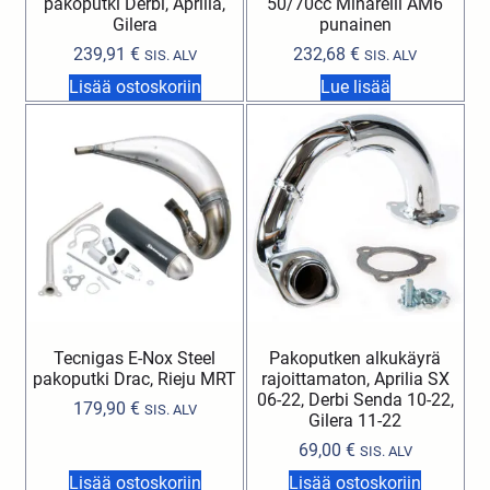
pakoputki Derbi, Aprilia,
50/70cc Minarelli AM6
Gilera
punainen
239,91
€
232,68
€
SIS. ALV
SIS. ALV
Lisää ostoskoriin
Lue lisää
Tecnigas E-Nox Steel
Pakoputken alkukäyrä
pakoputki Drac, Rieju MRT
rajoittamaton, Aprilia SX
06-22, Derbi Senda 10-22,
179,90
€
SIS. ALV
Gilera 11-22
69,00
€
SIS. ALV
Lisää ostoskoriin
Lisää ostoskoriin