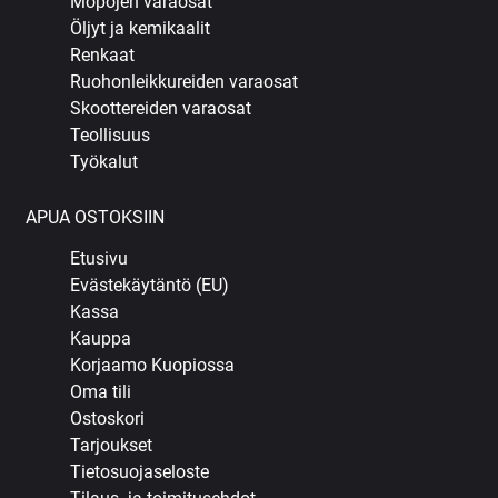
Mopojen varaosat
Öljyt ja kemikaalit
Renkaat
Ruohonleikkureiden varaosat
Skoottereiden varaosat
Teollisuus
Työkalut
APUA OSTOKSIIN
Etusivu
Evästekäytäntö (EU)
Kassa
Kauppa
Korjaamo Kuopiossa
Oma tili
Ostoskori
Tarjoukset
Tietosuojaseloste