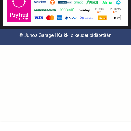
© Juho’s Garage | Kaikki oikeudet pidätetään