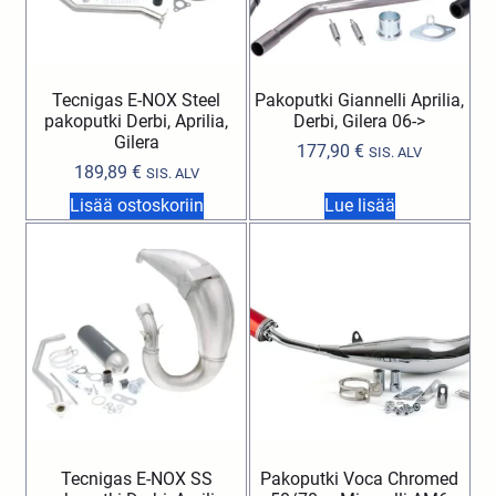
Tecnigas E-NOX Steel
Pakoputki Giannelli Aprilia,
pakoputki Derbi, Aprilia,
Derbi, Gilera 06->
Gilera
177,90
€
SIS. ALV
189,89
€
SIS. ALV
Lisää ostoskoriin
Lue lisää
Tecnigas E-NOX SS
Pakoputki Voca Chromed