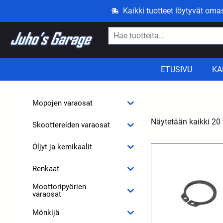
Kaikki tuotteet löytyvät om
ETUSIVU
KA
Mopojen varaosat
Näytetään kaikki 20 
Skoottereiden varaosat
Öljyt ja kemikaalit
Renkaat
Moottoripyörien
varaosat
Mönkijä