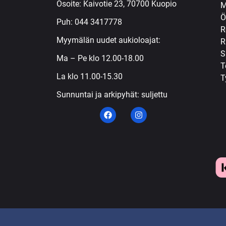
Osoite: Kaivotie 23, 70700 Kuopio
M
Ö
Puh:
044 3417778
R
Myymälän uudet aukioloajat:
R
S
Ma – Pe klo 12.00-18.00
T
La klo 11.00-15.30
T
Sunnuntai ja arkipyhät: suljettu