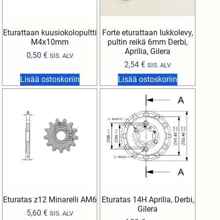
Eturattaan kuusiokolopultti
Forte eturattaan lukkolevy,
M4x10mm
pultin reikä 6mm Derbi,
Aprilia, Gilera
0,50
€
SIS. ALV
2,54
€
SIS. ALV
Lisää ostoskoriin
Lisää ostoskoriin
Eturatas z12 Minarelli AM6
Eturatas 14H Aprilia, Derbi,
Gilera
5,60
€
SIS. ALV