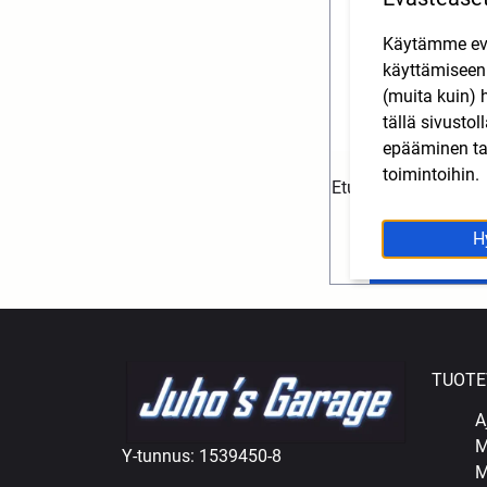
Käytämme eväs
käyttämisee
(muita kuin) 
tällä sivusto
epääminen tai
toimintoihin.
Eturatas z15 Minare
5,60
€
SIS. ALV
H
Lisää ostoskori
TUOTE
A
M
Y-tunnus: 1539450-8
M