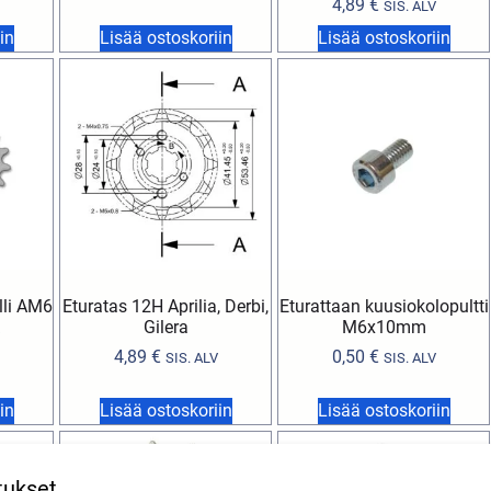
4,89
€
SIS. ALV
in
Lisää ostoskoriin
Lisää ostoskoriin
lli AM6
Eturatas 12H Aprilia, Derbi,
Eturattaan kuusiokolopultti
Gilera
M6x10mm
4,89
€
0,50
€
SIS. ALV
SIS. ALV
in
Lisää ostoskoriin
Lisää ostoskoriin
tukset