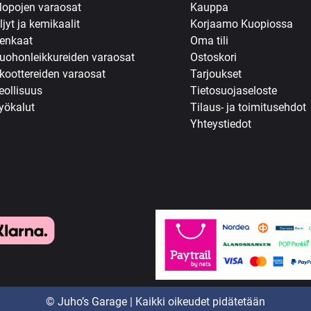
opojen varaosat
Kauppa
ljyt ja kemikaalit
Korjaamo Kuopiossa
enkaat
Oma tili
uohonleikkureiden varaosat
Ostoskori
koottereiden varaosat
Tarjoukset
eollisuus
Tietosuojaseloste
yökalut
Tilaus- ja toimitusehdot
Yhteystiedot
© Juho’s Garage | Kaikki oikeudet pidätetään