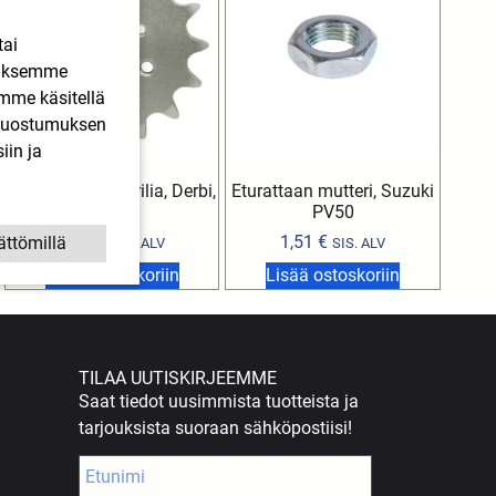
tai
ääksemme
imme käsitellä
. Suostumuksen
iin ja
Eturatas 15H Aprilia, Derbi,
Eturattaan mutteri, Suzuki
Gilera
PV50
4,89
€
1,51
€
ättömillä
SIS. ALV
SIS. ALV
Lisää ostoskoriin
Lisää ostoskoriin
TILAA UUTISKIRJEEMME
Saat tiedot uusimmista tuotteista ja
tarjouksista suoraan sähköpostiisi!