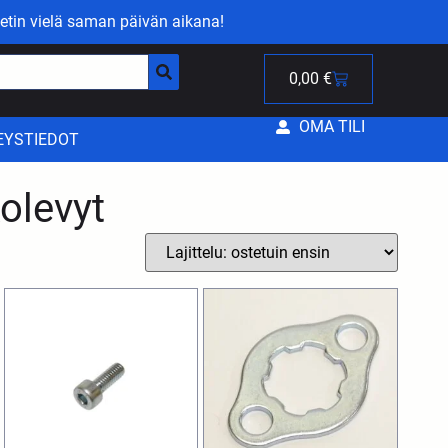
etin vielä saman päivän aikana!
0,00
€
OMA TILI
EYSTIEDOT
kolevyt