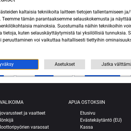
teiden kaltaisia tekniikoita laitteen tietojen tallentamiseen ja/
n. Teemme tämän parantaaksemme selauskokemusta ja näytt
henkilökohtaisia mainoksia. Suostumalla näihin tekniikoihin vo
lla tietoja, kuten selauskäyttäytymistä tai yksilöllisiä tunnuksia
 peruuttaminen voi vaikuttaa haitallisesti tiettyihin ominaisuuks
lli AM6
Eturatas 15H Aprilia, Derbi,
Afam eturatas 11H Aprilia,
Gilera
Derbi, Gilera
4,89
€
5,50
€
yväksy
Asetukset
Jatka välttäm
SIS. ALV
SIS. ALV
in
Lue lisää
Lisää ostoskoriin
VALIKOIMA
APUA OSTOKSIIN
jovarusteet ja vaatteet
Etusivu
önkijä
Evästekäytäntö (EU)
oottoripyörien varaosat
Kassa