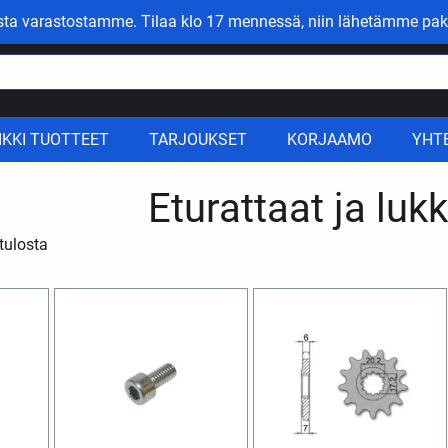
asta varastostamme. Tilaa klo 17 mennessä, niin lähetämme pak
IKKI TUOTTEET
TARJOUKSET
KORJAAMO
YHT
Eturattaat ja luk
tulosta