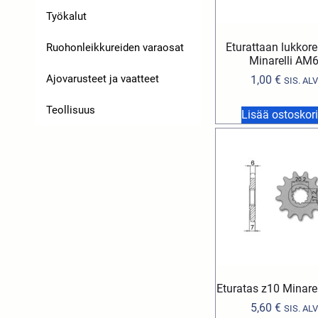
Työkalut
Eturattaan lukkor
Ruohonleikkureiden varaosat
Minarelli AM
Ajovarusteet ja vaatteet
1,00
€
SIS. ALV
Teollisuus
Lisää ostoskori
Eturatas z10 Minare
5,60
€
SIS. ALV