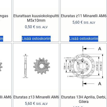
engas
Eturattaan kuusiokolopultti
Eturatas z11 Minarelli AM6
6
M5x10mm
5,60
€
SIS. ALV
0,50
€
SIS. ALV
in
Lisää ostoskoriin
Lisää ostoskoriin
lli AM6
Eturatas z13 Minarelli AM6
Eturatas 13H Aprilia, Derbi,
Gilera
5,60
€
SIS. ALV