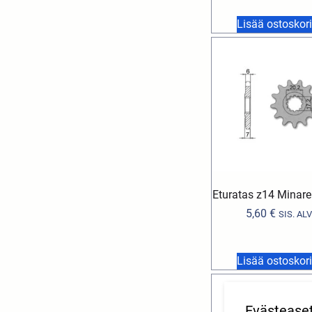
Lisää ostoskori
Eturatas z14 Minare
5,60
€
SIS. ALV
Lisää ostoskori
Evästease