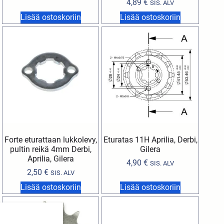
4,89
€
SIS. ALV
Lisää ostoskoriin
Lisää ostoskoriin
Forte eturattaan lukkolevy,
Eturatas 11H Aprilia, Derbi,
pultin reikä 4mm Derbi,
Gilera
Aprilia, Gilera
4,90
€
SIS. ALV
2,50
€
SIS. ALV
Lisää ostoskoriin
Lisää ostoskoriin