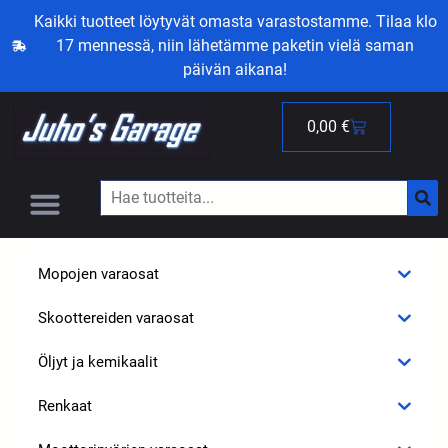
Kaikki tuotteet löytyvät omasta varastostamme. Tilaa klo
17 mennessä, niin lähetämme paketin vielä saman
päivän aikana!
0,00
€
Mopojen varaosat
Skoottereiden varaosat
Öljyt ja kemikaalit
Renkaat