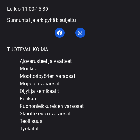
La klo 11.00-15.30
Sunnuntai ja arkipyhät: suljettu
TUOTEVALIKOIMA
Ajovarusteet ja vaatteet
Mönkijä
Moottoripyörien varaosat
Mopojen varaosat
Öljyt ja kemikaalit
Renkaat
Ruohonleikkureiden varaosat
Skoottereiden varaosat
Teollisuus
Työkalut