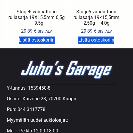
Stage6 variaattorin
Stage6 variaattorin
rullasarja 19X15,5mm 6,5g
rullasarja 19×15,5mm
– 9,5g
2,50g – 4,0g
29,89
€
29,89
€
SIS. ALV
SIS. ALV
Lisää ostoskoriin
Lisää ostoskoriin
Y-tunnus: 1539450-8
Osoite: Kaivotie 23, 70700 Kuopio
Puh:
044 3417778
Myymälän uudet aukioloajat:
Ma – Pe klo 12.00-18.00