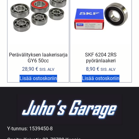
Perävälityksen laakerisarja
SKF 6204 2RS
GY6 50cc
pyöränlaakeri
28,90
€
8,90
€
SIS. ALV
SIS. ALV
Lisää ostoskoriin
Lisää ostoskoriin
Y-tunnus: 1539450-8