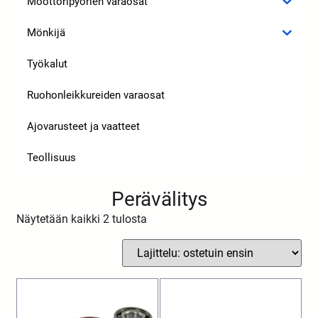
Moottoripyörien varaosat
Mönkijä
Työkalut
Ruohonleikkureiden varaosat
Ajovarusteet ja vaatteet
Teollisuus
Perävälitys
Näytetään kaikki 2 tulosta