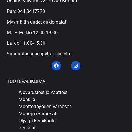
Osoite: Kaivotie 23, 70700 Kuopio
Puh:
044 3417778
Myymälän uudet aukioloajat:
Ma – Pe klo 12.00-18.00
La klo 11.00-15.30
Sunnuntai ja arkipyhät: suljettu
TUOTEVALIKOIMA
Ajovarusteet ja vaatteet
Mönkijä
Moottoripyörien varaosat
Mopojen varaosat
Öljyt ja kemikaalit
Renkaat