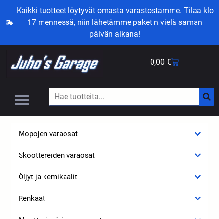
Kaikki tuotteet löytyvät omasta varastostamme. Tilaa klo
17 mennessä, niin lähetämme paketin vielä saman
päivän aikana!
0,00
€
Mopojen varaosat
Skoottereiden varaosat
Öljyt ja kemikaalit
Renkaat