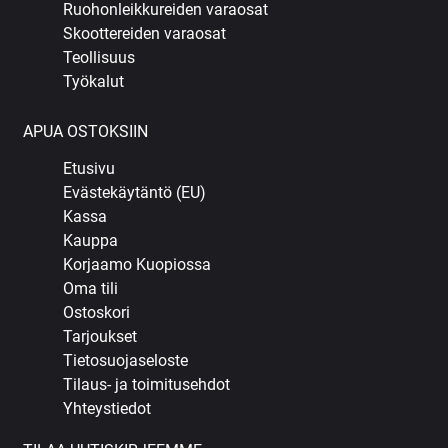
Ruohonleikkureiden varaosat
Skoottereiden varaosat
Teollisuus
Työkalut
APUA OSTOKSIIN
Etusivu
Evästekäytäntö (EU)
Kassa
Kauppa
Korjaamo Kuopiossa
Oma tili
Ostoskori
Tarjoukset
Tietosuojaseloste
Tilaus- ja toimitusehdot
Yhteystiedot