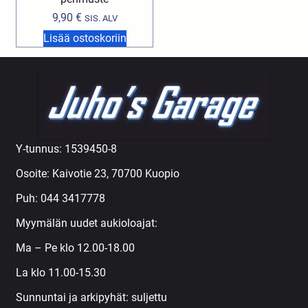
9,90
€
SIS. ALV
Lisää ostoskoriin
Y-tunnus: 1539450-8
Osoite: Kaivotie 23, 70700 Kuopio
Puh:
044 3417778
Myymälän uudet aukioloajat:
Ma – Pe klo 12.00-18.00
La klo 11.00-15.30
Sunnuntai ja arkipyhät: suljettu