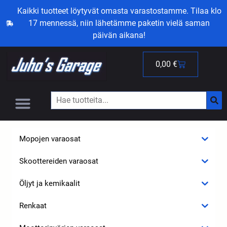
Kaikki tuotteet löytyvät omasta varastostamme. Tilaa klo
17 mennessä, niin lähetämme paketin vielä saman
päivän aikana!
0,00
€
Mopojen varaosat
Skoottereiden varaosat
Öljyt ja kemikaalit
Renkaat