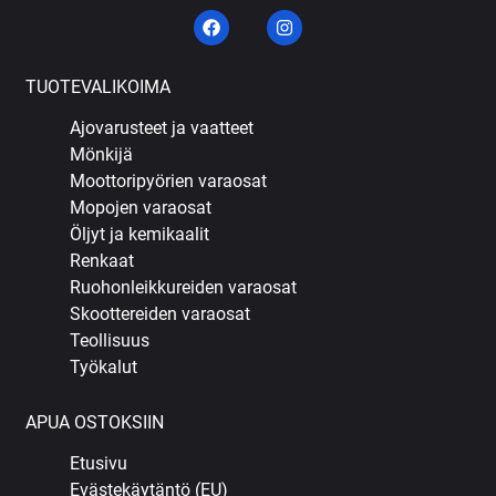
TUOTEVALIKOIMA
Ajovarusteet ja vaatteet
Mönkijä
Moottoripyörien varaosat
Mopojen varaosat
Öljyt ja kemikaalit
Renkaat
Ruohonleikkureiden varaosat
Skoottereiden varaosat
Teollisuus
Työkalut
APUA OSTOKSIIN
Etusivu
Evästekäytäntö (EU)