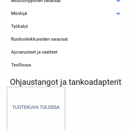
Moottoripyörien varaosat
Mönkijä
Työkalut
Ruohonleikkureiden varaosat
Ajovarusteet ja vaatteet
Teollisuus
Ohjaustangot ja tankoadapterit