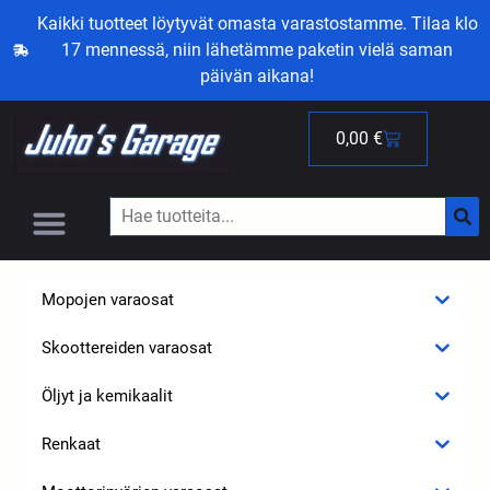
Kaikki tuotteet löytyvät omasta varastostamme. Tilaa klo
17 mennessä, niin lähetämme paketin vielä saman
päivän aikana!
0,00
€
Mopojen varaosat
Skoottereiden varaosat
Öljyt ja kemikaalit
Renkaat