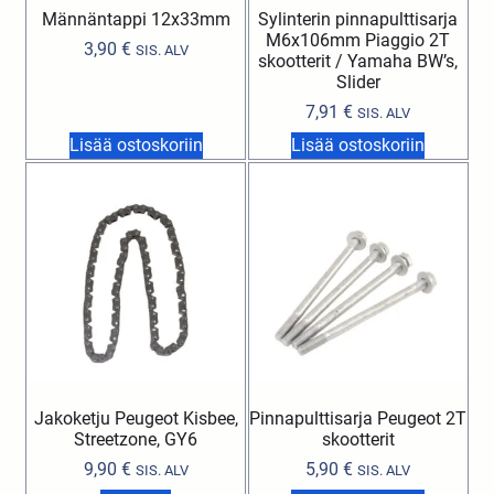
Männäntappi 12x33mm
Sylinterin pinnapulttisarja
M6x106mm Piaggio 2T
3,90
€
SIS. ALV
skootterit / Yamaha BW’s,
Slider
7,91
€
SIS. ALV
Lisää ostoskoriin
Lisää ostoskoriin
Jakoketju Peugeot Kisbee,
Pinnapulttisarja Peugeot 2T
Streetzone, GY6
skootterit
9,90
€
5,90
€
SIS. ALV
SIS. ALV