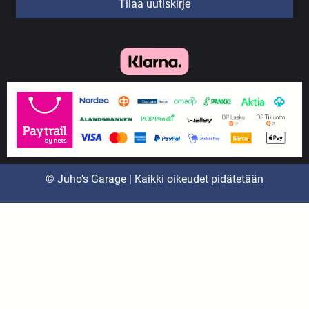
Tilaa uutiskirje
© Juho’s Garage | Kaikki oikeudet pidätetään