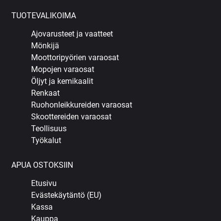
TUOTEVALIKOIMA
Ajovarusteet ja vaatteet
Mönkijä
Moottoripyörien varaosat
Mopojen varaosat
Öljyt ja kemikaalit
Renkaat
Ruohonleikkureiden varaosat
Skoottereiden varaosat
Teollisuus
Työkalut
APUA OSTOKSIIN
Etusivu
Evästekäytäntö (EU)
Kassa
Kauppa