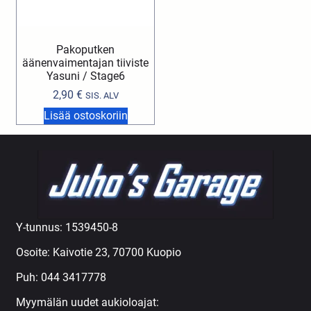
Pakoputken
äänenvaimentajan tiiviste
Yasuni / Stage6
2,90
€
SIS. ALV
Lisää ostoskoriin
Y-tunnus: 1539450-8
Osoite: Kaivotie 23, 70700 Kuopio
Puh:
044 3417778
Myymälän uudet aukioloajat: