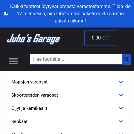
Kaikki tuotteet löytyvät omasta varastostamme. Tilaa klo
17 mennessä, niin lähetämme paketin vielä saman
päivän aikana!
0,00
€
Mopojen varaosat
Skoottereiden varaosat
Öljyt ja kemikaalit
Renkaat