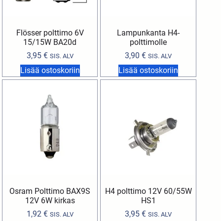
Flösser polttimo 6V
Lampunkanta H4-
15/15W BA20d
polttimolle
3,95
€
3,90
€
SIS. ALV
SIS. ALV
Lisää ostoskoriin
Lisää ostoskoriin
Osram Polttimo BAX9S
H4 polttimo 12V 60/55W
12V 6W kirkas
HS1
1,92
€
3,95
€
SIS. ALV
SIS. ALV