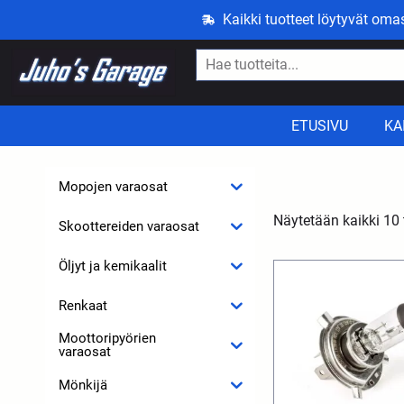
Kaikki tuotteet löytyvät om
ETUSIVU
KA
Mopojen varaosat
Näytetään kaikki 10 
Skoottereiden varaosat
Öljyt ja kemikaalit
Renkaat
Moottoripyörien
varaosat
Mönkijä