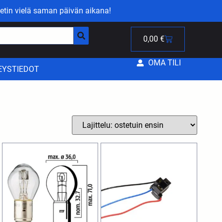
etin vielä saman päivän aikana!
0,00
€
OMA TILI
EYSTIEDOT