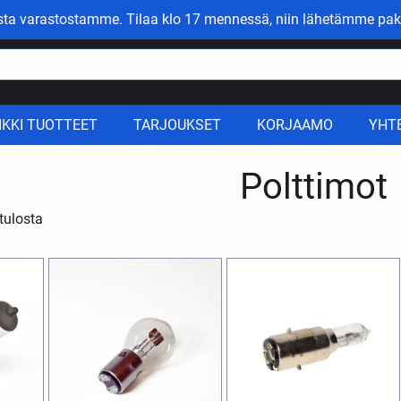
asta varastostamme. Tilaa klo 17 mennessä, niin lähetämme pak
IKKI TUOTTEET
TARJOUKSET
KORJAAMO
YHT
Polttimot
tulosta