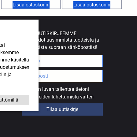
Lisää ostoskoriin
Lisää ostoskoriin
TILAA UUTISKIRJEEMME
Saat tiedot uusimmista tuotteista ja
tai
tarjouksista suoraan sähköpostiisi!
ääksemme
imme käsitellä
. Suostumuksen
iin ja
Annan luvan tallentaa tietoni
uutiskirjeiden lähettämistä varten
ättömillä
Tilaa uutiskirje