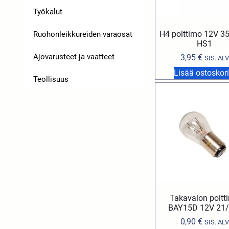
Työkalut
H4 polttimo 12V 
Ruohonleikkureiden varaosat
HS1
Ajovarusteet ja vaatteet
3,95
€
SIS. ALV
Lisää ostoskori
Teollisuus
Takavalon poltt
BAY15D 12V 21
0,90
€
SIS. ALV