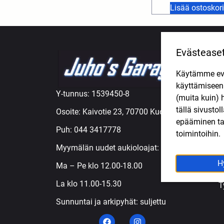
Lisää ostoskori
Evästease
TUOTE
Käytämme eväs
A
käyttämisee
M
Y-tunnus: 1539450-8
(muita kuin) 
M
tällä sivusto
Osoite: Kaivotie 23, 70700 Kuopio
M
epääminen tai
Ö
Puh:
044 3417778
toimintoihin.
R
Myymälän uudet aukioloajat:
R
S
H
Ma – Pe klo 12.00-18.00
T
La klo 11.00-15.30
T
Sunnuntai ja arkipyhät: suljettu