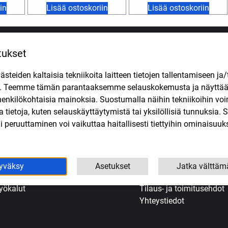
in
Lisää ostoskoriin
Lisää ostoskoriin
tukset
VALIKOIMA
APUA OSTOKSIIN
teiden kaltaisia tekniikoita laitteen tietojen tallentamiseen ja/
jovarusteet ja vaatteet
Etusivu
n. Teemme tämän parantaaksemme selauskokemusta ja näytt
önkijä
Evästekäytäntö (EU)
henkilökohtaisia mainoksia. Suostumalla näihin tekniikoihin vo
oottoripyörien varaosat
Kassa
lla tietoja, kuten selauskäyttäytymistä tai yksilöllisiä tunnuksia
opojen varaosat
Kauppa
 peruuttaminen voi vaikuttaa haitallisesti tiettyihin ominaisuuks
ljyt ja kemikaalit
Korjaamo Kuopiossa
enkaat
Oma tili
uohonleikkureiden varaosat
Ostoskori
koottereiden varaosat
Tarjoukset
yväksy
Asetukset
Jatka välttäm
eollisuus
Tietosuojaseloste
yökalut
Tilaus- ja toimitusehdot
Yhteystiedot