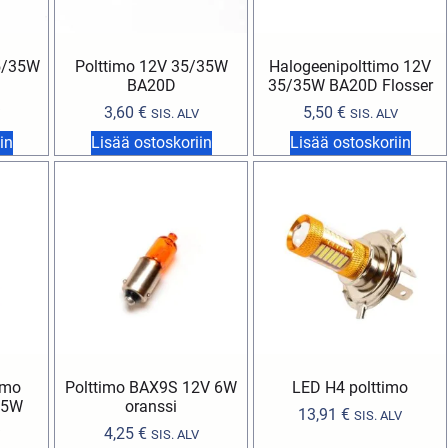
35/35W
Polttimo 12V 35/35W
Halogeenipolttimo 12V
BA20D
35/35W BA20D Flosser
3,60
€
5,50
€
SIS. ALV
SIS. ALV
in
Lisää ostoskoriin
Lisää ostoskoriin
imo
Polttimo BAX9S 12V 6W
LED H4 polttimo
/5W
oranssi
13,91
€
SIS. ALV
4,25
€
SIS. ALV