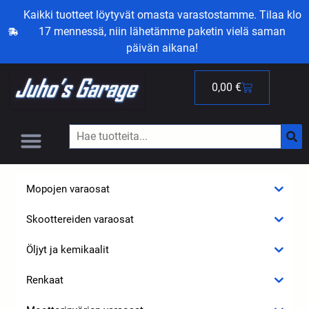
Kaikki tuotteet löytyvät omasta varastostamme. Tilaa klo
17 mennessä, niin lähetämme paketin vielä saman
päivän aikana!
0,00
€
Mopojen varaosat
Skoottereiden varaosat
Öljyt ja kemikaalit
Renkaat