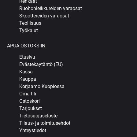
Renkaat
Ruohonleikkureiden varaosat
Skoottereiden varaosat
Teollisuus
Työkalut
APUA OSTOKSIIN
Etusivu
Evästekäytäntö (EU)
Kassa
Kauppa
Korjaamo Kuopiossa
Oma tili
Ostoskori
Tarjoukset
Tietosuojaseloste
Tilaus- ja toimitusehdot
Yhteystiedot