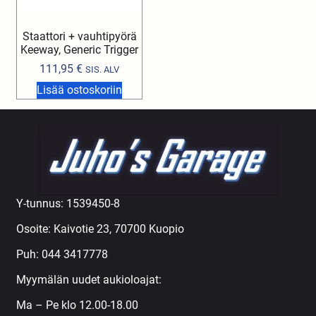
Staattori + vauhtipyörä
Keeway, Generic Trigger
111,95
€
SIS. ALV
Lisää ostoskoriin
Y-tunnus: 1539450-8
Osoite: Kaivotie 23, 70700 Kuopio
Puh:
044 3417778
Myymälän uudet aukioloajat:
Ma – Pe klo 12.00-18.00