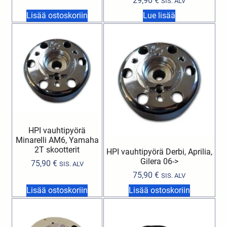
29,90
€
SIS. ALV
Lisää ostoskoriin
Lue lisää
HPI vauhtipyörä
Minarelli AM6, Yamaha
2T skootterit
HPI vauhtipyörä Derbi, Aprilia,
Gilera 06->
75,90
€
SIS. ALV
75,90
€
SIS. ALV
Lisää ostoskoriin
Lisää ostoskoriin