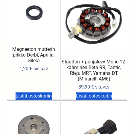
Magneeton mutterin
prikka Derbi, Aprilia,
Gilera
Staattori + pohjalevy Moric 12-
kääminen Beta RR, Fantic,
1,20
€
SIS. ALV
Rieju MRT, Yamaha DT
(Minarelli AM6)
39,90
€
SIS. ALV
Lisää ostoskoriin
Lisää ostoskoriin