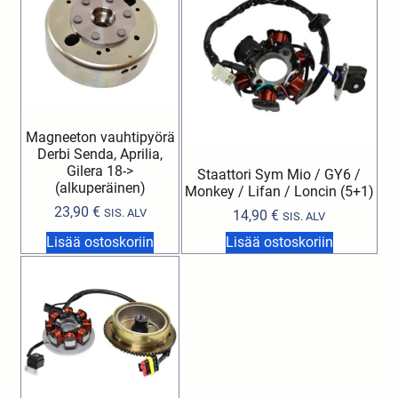
Magneeton vauhtipyörä
Derbi Senda, Aprilia,
Gilera 18->
Staattori Sym Mio / GY6 /
(alkuperäinen)
Monkey / Lifan / Loncin (5+1)
23,90
€
SIS. ALV
14,90
€
SIS. ALV
Lisää ostoskoriin
Lisää ostoskoriin