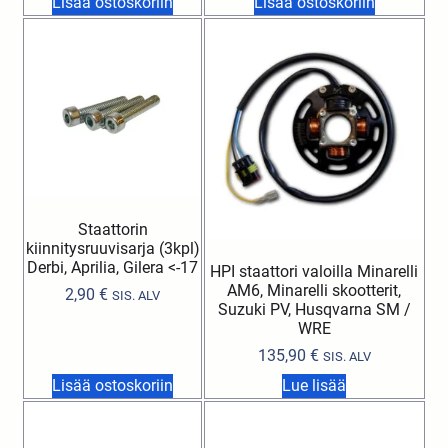
Lisää ostoskoriin
Lisää ostoskoriin
Staattorin
kiinnitysruuvisarja (3kpl)
Derbi, Aprilia, Gilera <-17
HPI staattori valoilla Minarelli
AM6, Minarelli skootterit,
2,90
€
SIS. ALV
Suzuki PV, Husqvarna SM /
WRE
135,90
€
SIS. ALV
Lisää ostoskoriin
Lue lisää