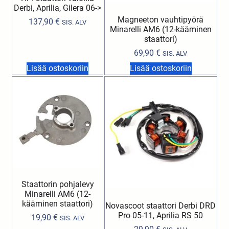
Derbi, Aprilia, Gilera 06->
Magneeton vauhtipyörä
137,90
€
SIS. ALV
Minarelli AM6 (12-kääminen
staattori)
69,90
€
SIS. ALV
Lisää ostoskoriin
Lisää ostoskoriin
Staattorin pohjalevy
Minarelli AM6 (12-
kääminen staattori)
Novascoot staattori Derbi DRD
Pro 05-11, Aprilia RS 50
19,90
€
SIS. ALV