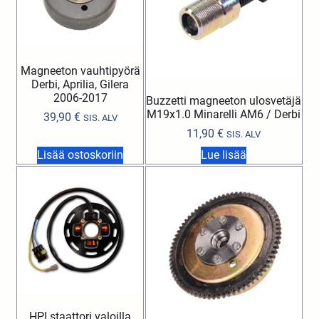
Magneeton vauhtipyörä
Derbi, Aprilia, Gilera
2006-2017
Buzzetti magneeton ulosvetäjä
M19x1.0 Minarelli AM6 / Derbi
39,90
€
SIS. ALV
11,90
€
SIS. ALV
Lisää ostoskoriin
Lue lisää
HPI staattori valoilla