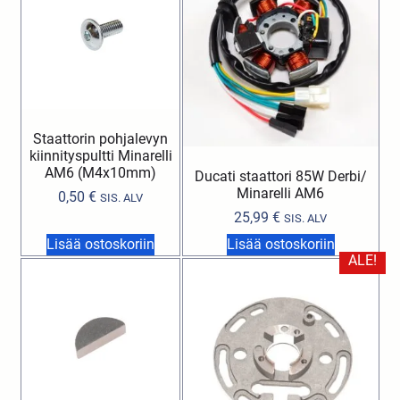
Staattorin pohjalevyn
kiinnityspultti Minarelli
AM6 (M4x10mm)
Ducati staattori 85W Derbi/
Minarelli AM6
0,50
€
SIS. ALV
25,99
€
SIS. ALV
Lisää ostoskoriin
Lisää ostoskoriin
ALE!