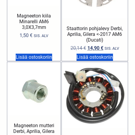
Magneeton kiila
Minarelli AM6
3,0X3,7mm
Staattorin pohjalevy Derbi,
Aprilia, Gilera <-2017 AM6
1,50
€
SIS. ALV
(Ducati)
20,14
€
14,90
€
SIS. ALV
Lisää ostoskoriin
Lisää ostoskoriin
Magneeton mutteri
Derbi, Aprilia, Gilera