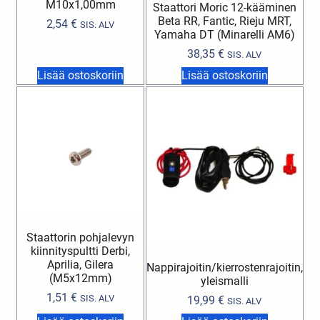
M10x1,00mm
Staattori Moric 12-kääminen
Beta RR, Fantic, Rieju MRT,
2,54
€
SIS. ALV
Yamaha DT (Minarelli AM6)
38,35
€
SIS. ALV
Lisää ostoskoriin
Lisää ostoskoriin
Staattorin pohjalevyn
kiinnityspultti Derbi,
Aprilia, Gilera
Nappirajoitin/kierrostenrajoitin,
(M5x12mm)
yleismalli
1,51
€
SIS. ALV
19,99
€
SIS. ALV