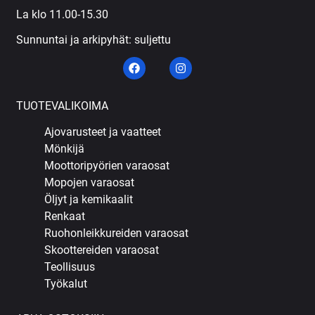
La klo 11.00-15.30
Sunnuntai ja arkipyhät: suljettu
TUOTEVALIKOIMA
Ajovarusteet ja vaatteet
Mönkijä
Moottoripyörien varaosat
Mopojen varaosat
Öljyt ja kemikaalit
Renkaat
Ruohonleikkureiden varaosat
Skoottereiden varaosat
Teollisuus
Työkalut