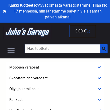
Kaikki tuotteet löytyvät omasta varastostamme. Tilaa klo
17 mennessä, niin lähetämme paketin vielä saman
päivän aikana!
0,00
€
Mopojen varaosat
Skoottereiden varaosat
Öljyt ja kemikaalit
Renkaat