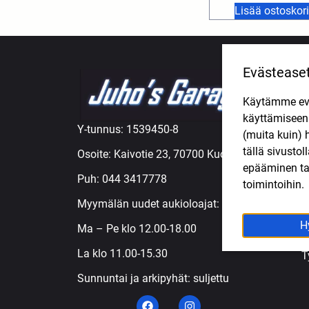
Lisää ostoskori
Evästease
TUOTE
Käytämme eväs
A
käyttämisee
M
Y-tunnus: 1539450-8
(muita kuin) 
M
tällä sivusto
Osoite: Kaivotie 23, 70700 Kuopio
M
epääminen tai
Ö
Puh:
044 3417778
toimintoihin.
R
Myymälän uudet aukioloajat:
R
S
H
Ma – Pe klo 12.00-18.00
T
La klo 11.00-15.30
T
Sunnuntai ja arkipyhät: suljettu