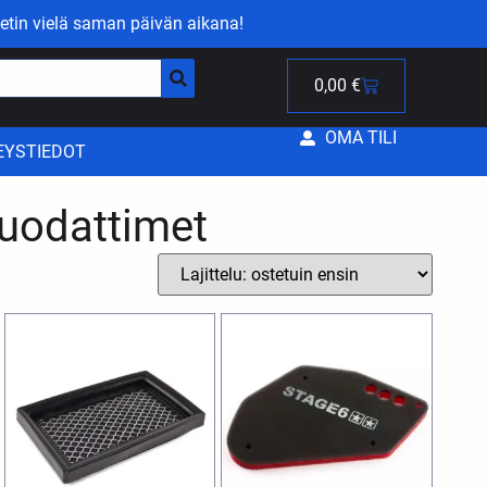
etin vielä saman päivän aikana!
0,00
€
OMA TILI
EYSTIEDOT
suodattimet