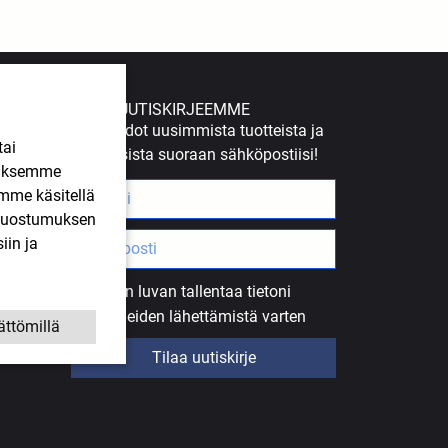
TILAA UUTISKIRJEEMME
Saat tiedot uusimmista tuotteista ja
tai
tarjouksista suoraan sähköpostiisi!
ääksemme
imme käsitellä
. Suostumuksen
iin ja
Annan luvan tallentaa tietoni
uutiskirjeiden lähettämistä varten
ättömillä
Tilaa uutiskirje