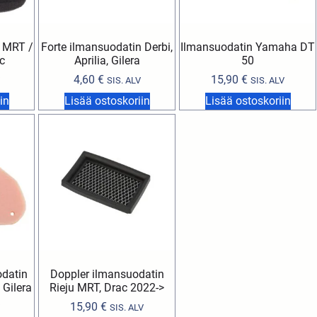
u MRT /
Forte ilmansuodatin Derbi,
Ilmansuodatin Yamaha DT
c
Aprilia, Gilera
50
4,60
€
15,90
€
SIS. ALV
SIS. ALV
in
Lisää ostoskoriin
Lisää ostoskoriin
odatin
Doppler ilmansuodatin
 Gilera
Rieju MRT, Drac 2022->
15,90
€
SIS. ALV