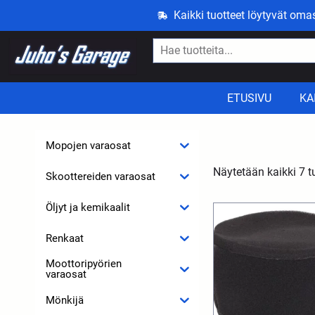
Kaikki tuotteet löytyvät om
ETUSIVU
KA
Mopojen varaosat
Näytetään kaikki 7 t
Skoottereiden varaosat
Öljyt ja kemikaalit
Renkaat
Moottoripyörien
varaosat
Mönkijä