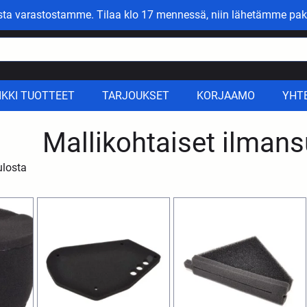
asta varastostamme. Tilaa klo 17 mennessä, niin lähetämme pak
IKKI TUOTTEET
TARJOUKSET
KORJAAMO
YHT
Mallikohtaiset ilman
ulosta