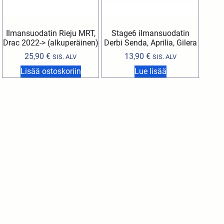
Ilmansuodatin Rieju MRT,
Stage6 ilmansuodatin
Drac 2022-> (alkuperäinen)
Derbi Senda, Aprilia, Gilera
25,90
€
13,90
€
SIS. ALV
SIS. ALV
Lisää ostoskoriin
Lue lisää