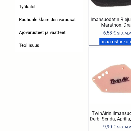
Työkalut
Ilmansuodatin Riej
Ruohonleikkureiden varaosat
Marathon, Dra
Ajovarusteet ja vaatteet
6,58
€
SIS. ALV
Lisää ostoskori
Teollisuus
TwinAirin ilmansu
Derbi Senda, Aprilia,
9,90
€
SIS. ALV