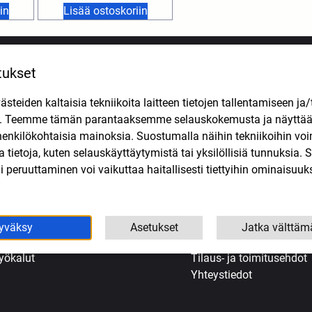
in
Lisää ostoskoriin
tukset
VALIKOIMA
APUA OSTOKSIIN
teiden kaltaisia tekniikoita laitteen tietojen tallentamiseen ja/
jovarusteet ja vaatteet
Etusivu
n. Teemme tämän parantaaksemme selauskokemusta ja näytt
önkijä
Evästekäytäntö (EU)
henkilökohtaisia mainoksia. Suostumalla näihin tekniikoihin vo
oottoripyörien varaosat
Kassa
lla tietoja, kuten selauskäyttäytymistä tai yksilöllisiä tunnuksia
opojen varaosat
Kauppa
 peruuttaminen voi vaikuttaa haitallisesti tiettyihin ominaisuuks
ljyt ja kemikaalit
Korjaamo Kuopiossa
enkaat
Oma tili
uohonleikkureiden varaosat
Ostoskori
koottereiden varaosat
Tarjoukset
yväksy
Asetukset
Jatka välttäm
eollisuus
Tietosuojaseloste
yökalut
Tilaus- ja toimitusehdot
Yhteystiedot