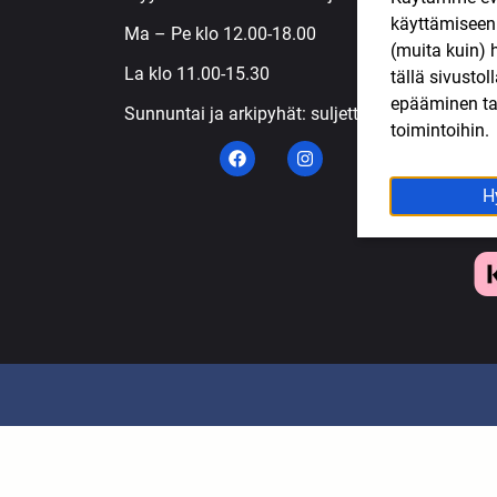
käyttämisee
S
Ma – Pe klo 12.00-18.00
(muita kuin) 
T
La klo 11.00-15.30
tällä sivusto
T
epääminen tai
Sunnuntai ja arkipyhät: suljettu
toimintoihin.
H