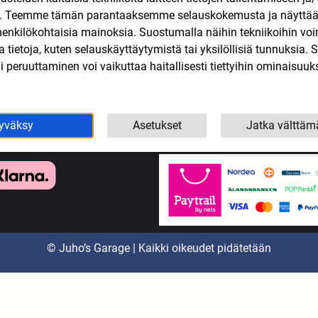
n. Teemme tämän parantaaksemme selauskokemusta ja näytt
koottereiden varaosat
Tarjoukset
henkilökohtaisia mainoksia. Suostumalla näihin tekniikoihin vo
eollisuus
Tietosuojaseloste
lla tietoja, kuten selauskäyttäytymistä tai yksilöllisiä tunnuksia
yökalut
Tilaus- ja toimitusehdot
 peruuttaminen voi vaikuttaa haitallisesti tiettyihin ominaisuuks
Yhteystiedot
yväksy
Asetukset
Jatka välttäm
© Juho’s Garage | Kaikki oikeudet pidätetään