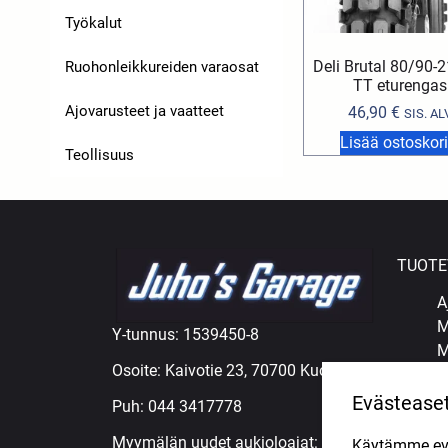
Työkalut
Deli Brutal 80/90-
Ruohonleikkureiden varaosat
TT eturengas
Ajovarusteet ja vaatteet
46,90
€
SIS. AL
Lisää ostoskori
Teollisuus
TUOTE
A
M
Y-tunnus: 1539450-8
M
Osoite: Kaivotie 23, 70700 Kuopio
M
Ö
Evästease
Puh:
044 3417778
R
Myymälän uudet aukioloajat:
Käytämme eväs
R