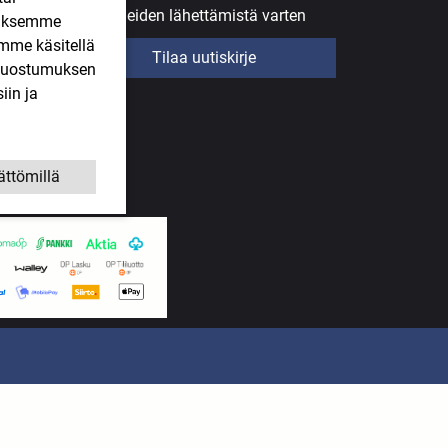
uutiskirjeiden lähettämistä varten
ääksemme
imme käsitellä
Tilaa uutiskirje
. Suostumuksen
iin ja
ättömillä