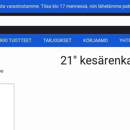
asta varastostamme. Tilaa klo 17 mennessä, niin lähetämme pak
IKKI TUOTTEET
TARJOUKSET
KORJAAMO
YHT
21" kesärenk
os