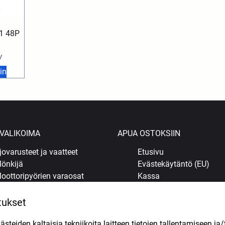
21 48P
V
in
VALIKOIMA
APUA OSTOKSIIN
jovarusteet ja vaatteet
Etusivu
önkijä
Evästekäytäntö (EU)
oottoripyörien varaosat
Kassa
opojen varaosat
Kauppa
ljyt ja kemikaalit
Korjaamo Kuopiossa
tukset
enkaat
Oma tili
teiden kaltaisia tekniikoita laitteen tietojen tallentamiseen ja/
uohonleikkureiden varaosat
Ostoskori