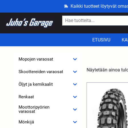
Kaikki tuotteet löytyvät om
ETUSIVU
KA
Mopojen varaosat
Näytetään ainoa tul
Skoottereiden varaosat
Öljyt ja kemikaalit
Renkaat
Moottoripyörien
varaosat
Mönkijä