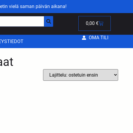
etin vielä saman päivän aikana!
0,00
€
OMA TILI
EYSTIEDOT
aat