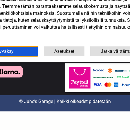
n. Teemme tämän parantaaksemme selauskokemusta ja näytt
koottereiden varaosat
Tarjoukset
henkilökohtaisia mainoksia. Suostumalla näihin tekniikoihin vo
eollisuus
Tietosuojaseloste
lla tietoja, kuten selauskäyttäytymistä tai yksilöllisiä tunnuksia
yökalut
Tilaus- ja toimitusehdot
 peruuttaminen voi vaikuttaa haitallisesti tiettyihin ominaisuuks
Yhteystiedot
yväksy
Asetukset
Jatka välttäm
© Juho’s Garage | Kaikki oikeudet pidätetään