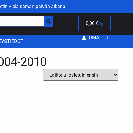
etin vielä saman päivän aikana!
0,00
€
OMA TILI
EYSTIEDOT
2004-2010