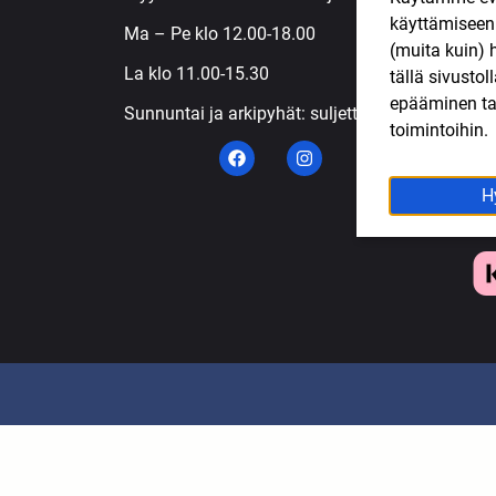
käyttämisee
S
Ma – Pe klo 12.00-18.00
(muita kuin) 
T
La klo 11.00-15.30
tällä sivusto
T
epääminen tai
Sunnuntai ja arkipyhät: suljettu
toimintoihin.
H