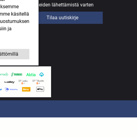
uutiskirjeiden lähettämistä varten
ääksemme
imme käsitellä
Tilaa uutiskirje
. Suostumuksen
iin ja
ättömillä