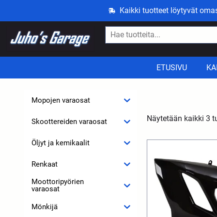
Kaikki tuotteet löytyvät om
ETUSIVU
KA
Mopojen varaosat
Näytetään kaikki 3 t
Skoottereiden varaosat
Öljyt ja kemikaalit
Renkaat
Moottoripyörien
varaosat
Mönkijä