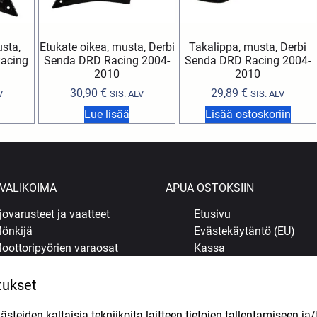
sta,
Etukate oikea, musta, Derbi
Takalippa, musta, Derbi
acing
Senda DRD Racing 2004-
Senda DRD Racing 2004-
2010
2010
30,90
€
29,89
€
V
SIS. ALV
SIS. ALV
Lue lisää
Lisää ostoskoriin
VALIKOIMA
APUA OSTOKSIIN
jovarusteet ja vaatteet
Etusivu
önkijä
Evästekäytäntö (EU)
oottoripyörien varaosat
Kassa
opojen varaosat
Kauppa
ljyt ja kemikaalit
Korjaamo Kuopiossa
tukset
enkaat
Oma tili
teiden kaltaisia tekniikoita laitteen tietojen tallentamiseen ja/
uohonleikkureiden varaosat
Ostoskori