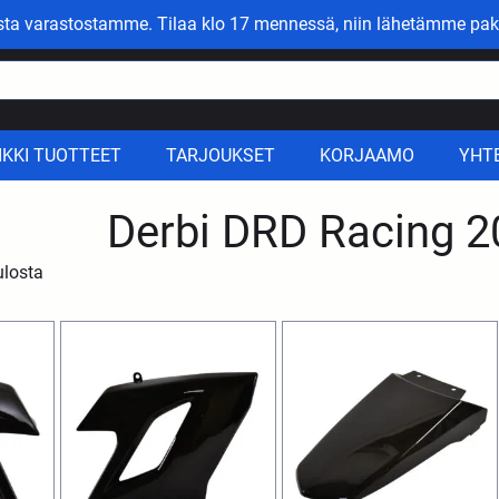
asta varastostamme. Tilaa klo 17 mennessä, niin lähetämme pak
IKKI TUOTTEET
TARJOUKSET
KORJAAMO
YHT
Derbi DRD Racing 
ulosta