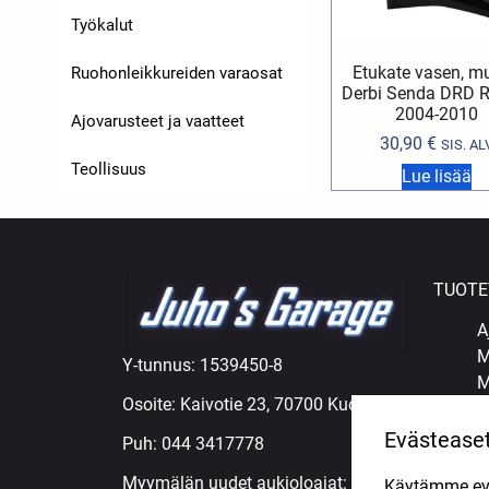
Työkalut
Etukate vasen, mu
Ruohonleikkureiden varaosat
Derbi Senda DRD R
2004-2010
Ajovarusteet ja vaatteet
30,90
€
SIS. AL
Teollisuus
Lue lisää
TUOTE
A
M
Y-tunnus: 1539450-8
M
Osoite: Kaivotie 23, 70700 Kuopio
M
Ö
Evästease
Puh:
044 3417778
R
Myymälän uudet aukioloajat:
Käytämme eväs
R