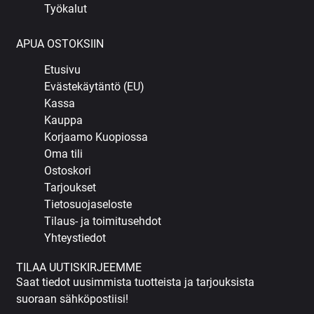
Työkalut
APUA OSTOKSIIN
Etusivu
Evästekäytäntö (EU)
Kassa
Kauppa
Korjaamo Kuopiossa
Oma tili
Ostoskori
Tarjoukset
Tietosuojaseloste
Tilaus- ja toimitusehdot
Yhteystiedot
TILAA UUTISKIRJEEMME
Saat tiedot uusimmista tuotteista ja tarjouksista
suoraan sähköpostiisi!