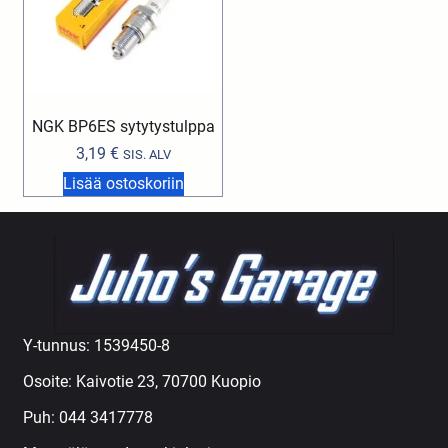
NGK BP6ES sytytystulppa
3,19
€
SIS. ALV
Lisää ostoskoriin
Y-tunnus: 1539450-8
Osoite: Kaivotie 23, 70700 Kuopio
Puh:
044 3417778