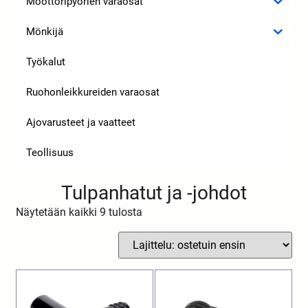
Moottoripyörien varaosat
Mönkijä
Työkalut
Ruohonleikkureiden varaosat
Ajovarusteet ja vaatteet
Teollisuus
Tulpanhatut ja -johdot
Näytetään kaikki 9 tulosta