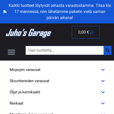
Kaikki tuotteet löytyvät omasta varastostamme. Tilaa klo
17 mennessä, niin lähetämme paketin vielä saman
päivän aikana!
0,00
€
Mopojen varaosat
Skoottereiden varaosat
Öljyt ja kemikaalit
Renkaat