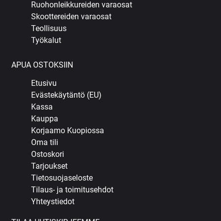
Ruohonleikkureiden varaosat
Skoottereiden varaosat
Teollisuus
Työkalut
APUA OSTOKSIIN
Etusivu
Evästekäytäntö (EU)
Kassa
Kauppa
Korjaamo Kuopiossa
Oma tili
Ostoskori
Tarjoukset
Tietosuojaseloste
Tilaus- ja toimitusehdot
Yhteystiedot