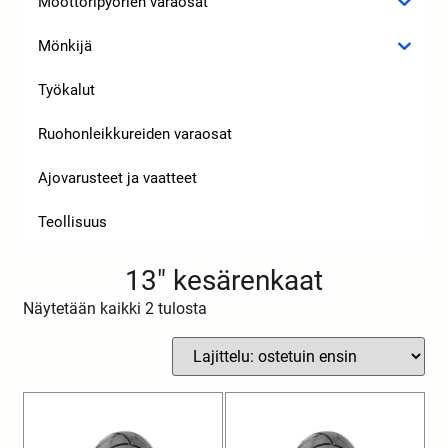
Moottoripyörien varaosat
Mönkijä
Työkalut
Ruohonleikkureiden varaosat
Ajovarusteet ja vaatteet
Teollisuus
13" kesärenkaat
Näytetään kaikki 2 tulosta