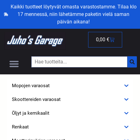
Kaikki tuotteet löytyvät omasta varastostamme. Tilaa klo
17 mennessä, niin lähetämme paketin vielä saman
päivän aikana!
0,00
€
Mopojen varaosat
Skoottereiden varaosat
Öljyt ja kemikaalit
Renkaat