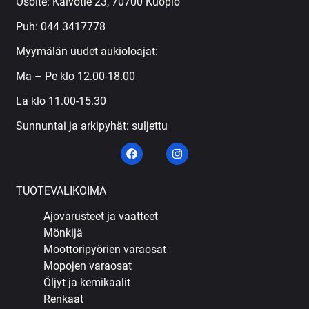
Osoite: Kaivotie 23, 70700 Kuopio
Puh:
044 3417778
Myymälän uudet aukioloajat:
Ma – Pe klo 12.00-18.00
La klo 11.00-15.30
Sunnuntai ja arkipyhät: suljettu
TUOTEVALIKOIMA
Ajovarusteet ja vaatteet
Mönkijä
Moottoripyörien varaosat
Mopojen varaosat
Öljyt ja kemikaalit
Renkaat