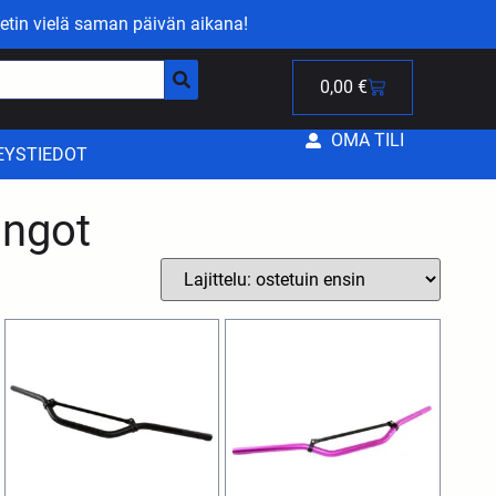
etin vielä saman päivän aikana!
0,00
€
OMA TILI
EYSTIEDOT
ngot