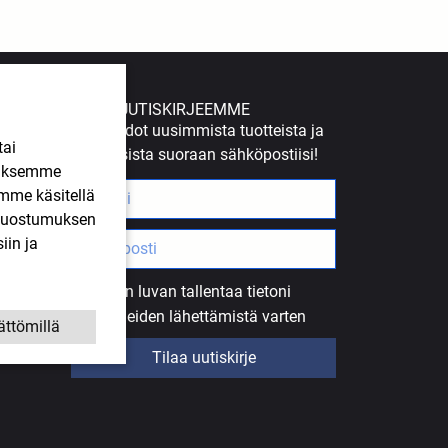
TILAA UUTISKIRJEEMME
Saat tiedot uusimmista tuotteista ja
tai
tarjouksista suoraan sähköpostiisi!
ääksemme
imme käsitellä
. Suostumuksen
iin ja
Annan luvan tallentaa tietoni
uutiskirjeiden lähettämistä varten
ättömillä
Tilaa uutiskirje