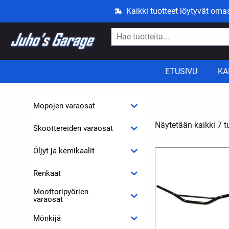
Kaikki tuotteet löytyvät om
ETUSIVU
KA
Mopojen varaosat
Näytetään kaikki 7 t
Skoottereiden varaosat
Öljyt ja kemikaalit
Renkaat
Moottoripyörien
varaosat
Mönkijä