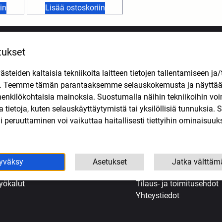
in
Lisää ostoskoriin
tukset
VALIKOIMA
APUA OSTOKSIIN
teiden kaltaisia tekniikoita laitteen tietojen tallentamiseen ja/
jovarusteet ja vaatteet
Etusivu
n. Teemme tämän parantaaksemme selauskokemusta ja näytt
önkijä
Evästekäytäntö (EU)
henkilökohtaisia mainoksia. Suostumalla näihin tekniikoihin vo
oottoripyörien varaosat
Kassa
lla tietoja, kuten selauskäyttäytymistä tai yksilöllisiä tunnuksia
opojen varaosat
Kauppa
 peruuttaminen voi vaikuttaa haitallisesti tiettyihin ominaisuuks
ljyt ja kemikaalit
Korjaamo Kuopiossa
enkaat
Oma tili
uohonleikkureiden varaosat
Ostoskori
koottereiden varaosat
Tarjoukset
yväksy
Asetukset
Jatka välttäm
eollisuus
Tietosuojaseloste
yökalut
Tilaus- ja toimitusehdot
Yhteystiedot