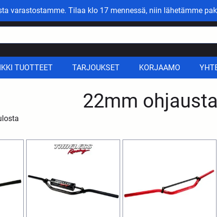
asta varastostamme. Tilaa klo 17 mennessä, niin lähetämme pak
IKKI TUOTTEET
TARJOUKSET
KORJAAMO
YHT
22mm ohjausta
ulosta