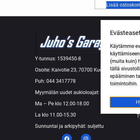
Lisää ostoskori
Evästease
TUOTE
Käytämme eväs
A
käyttämisee
M
Y-tunnus: 1539450-8
(muita kuin) 
M
tällä sivusto
Osoite: Kaivotie 23, 70700 Kuopio
M
epääminen tai
Ö
Puh:
044 3417778
toimintoihin.
R
Myymälän uudet aukioloajat:
R
S
H
Ma – Pe klo 12.00-18.00
T
La klo 11.00-15.30
T
Sunnuntai ja arkipyhät: suljettu