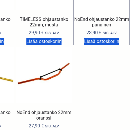
tanko
TIMELESS ohjaustanko
NoEnd ohjaustanko 22mm
a
22mm, musta
punainen
29,90
€
23,90
€
V
SIS. ALV
SIS. ALV
in
Lisää ostoskoriin
Lisää ostoskoriin
tanko
NoEnd ohjaustanko 22mm
oranssi
27,90
€
V
SIS. ALV