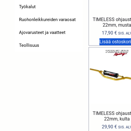
Työkalut
TIMELESS ohjaus
Ruohonleikkureiden varaosat
22mm, must
Ajovarusteet ja vaatteet
17,90
€
SIS. AL
Lisää ostoskori
Teollisuus
TIMELESS ohjaus
22mm, kulta
29,90
€
SIS. AL