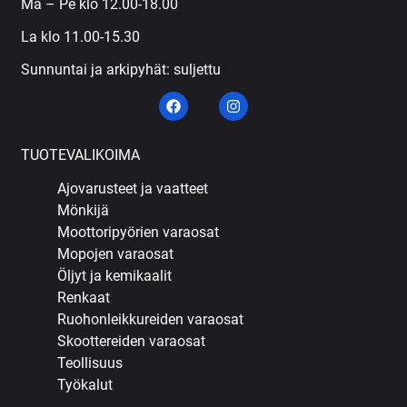
Ma – Pe klo 12.00-18.00
La klo 11.00-15.30
Sunnuntai ja arkipyhät: suljettu
TUOTEVALIKOIMA
Ajovarusteet ja vaatteet
Mönkijä
Moottoripyörien varaosat
Mopojen varaosat
Öljyt ja kemikaalit
Renkaat
Ruohonleikkureiden varaosat
Skoottereiden varaosat
Teollisuus
Työkalut