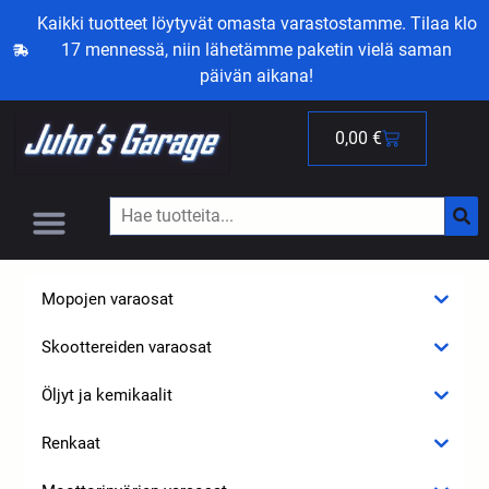
Kaikki tuotteet löytyvät omasta varastostamme. Tilaa klo
17 mennessä, niin lähetämme paketin vielä saman
päivän aikana!
0,00
€
Mopojen varaosat
Skoottereiden varaosat
Öljyt ja kemikaalit
Renkaat