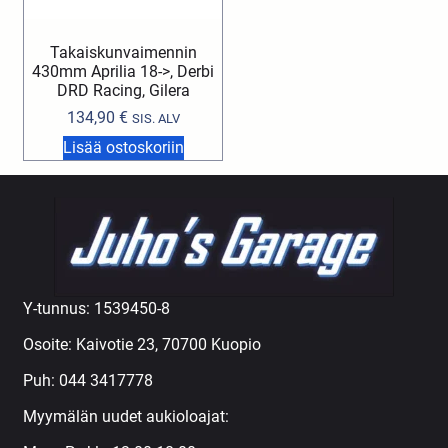
Takaiskunvaimennin
430mm Aprilia 18->, Derbi
DRD Racing, Gilera
134,90
€
SIS. ALV
Lisää ostoskoriin
Y-tunnus: 1539450-8
Osoite: Kaivotie 23, 70700 Kuopio
Puh:
044 3417778
Myymälän uudet aukioloajat: