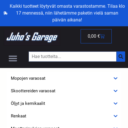
Kaikki tuotteet löytyvät omasta varastostamme. Tilaa klo
17 mennessä, niin lähetämme paketin vielä saman
päivän aikana!
0,00
€
Mopojen varaosat
Skoottereiden varaosat
Öljyt ja kemikaalit
Renkaat