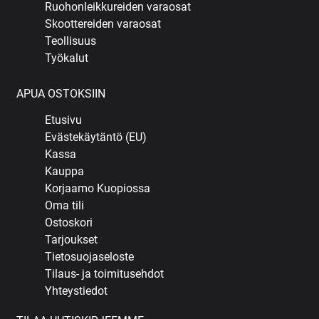
Ruohonleikkureiden varaosat
Skoottereiden varaosat
Teollisuus
Työkalut
APUA OSTOKSIIN
Etusivu
Evästekäytäntö (EU)
Kassa
Kauppa
Korjaamo Kuopiossa
Oma tili
Ostoskori
Tarjoukset
Tietosuojaseloste
Tilaus- ja toimitusehdot
Yhteystiedot