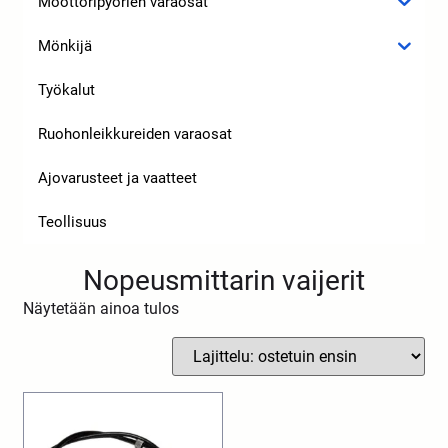
Moottoripyörien varaosat
Mönkijä
Työkalut
Ruohonleikkureiden varaosat
Ajovarusteet ja vaatteet
Teollisuus
Nopeusmittarin vaijerit
Näytetään ainoa tulos