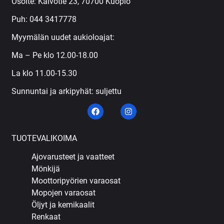
Osoite: Kaivotie 23, 70700 Kuopio
Puh:
044 3417778
Myymälän uudet aukioloajat:
Ma – Pe klo 12.00-18.00
La klo 11.00-15.30
Sunnuntai ja arkipyhät: suljettu
TUOTEVALIKOIMA
Ajovarusteet ja vaatteet
Mönkijä
Moottoripyörien varaosat
Mopojen varaosat
Öljyt ja kemikaalit
Renkaat