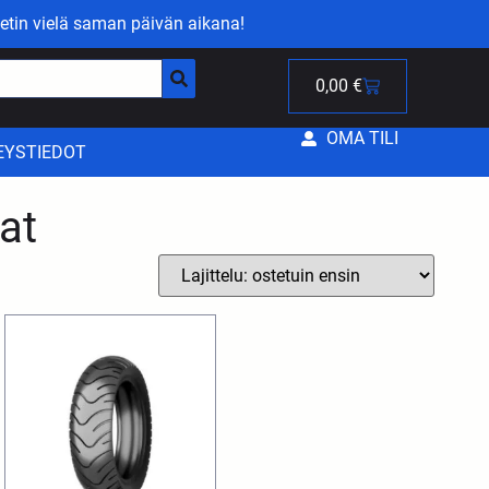
etin vielä saman päivän aikana!
0,00
€
OMA TILI
EYSTIEDOT
at