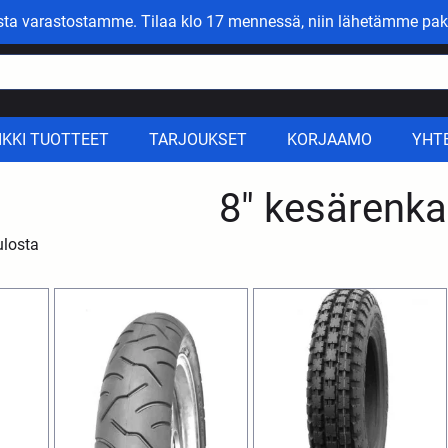
asta varastostamme. Tilaa klo 17 mennessä, niin lähetämme pak
IKKI TUOTTEET
TARJOUKSET
KORJAAMO
YHT
8" kesärenka
ulosta