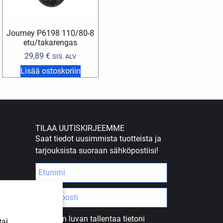
Journey P6198 110/80-8
etu/takarengas
29,89
€
SIS. ALV
Lisää ostoskoriin
TILAA UUTISKIRJEEMME
Saat tiedot uusimmista tuotteista ja
tarjouksista suoraan sähköpostiisi!
Annan luvan tallentaa tietoni
tai