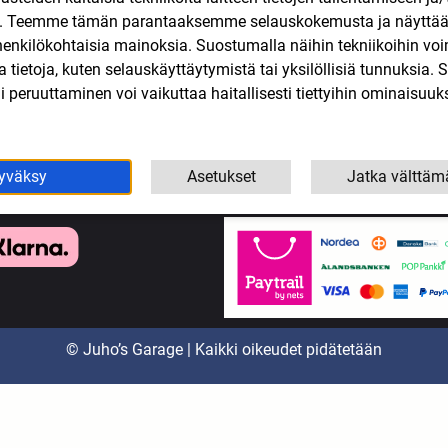
n. Teemme tämän parantaaksemme selauskokemusta ja näytt
koottereiden varaosat
Tarjoukset
henkilökohtaisia mainoksia. Suostumalla näihin tekniikoihin vo
eollisuus
Tietosuojaseloste
lla tietoja, kuten selauskäyttäytymistä tai yksilöllisiä tunnuksia
yökalut
Tilaus- ja toimitusehdot
 peruuttaminen voi vaikuttaa haitallisesti tiettyihin ominaisuuks
Yhteystiedot
yväksy
Asetukset
Jatka välttäm
© Juho’s Garage | Kaikki oikeudet pidätetään