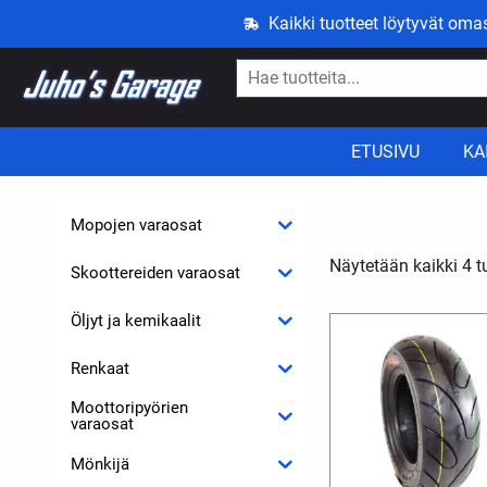
Kaikki tuotteet löytyvät om
ETUSIVU
KA
Mopojen varaosat
Näytetään kaikki 4 t
Skoottereiden varaosat
Öljyt ja kemikaalit
Renkaat
Moottoripyörien
varaosat
Mönkijä