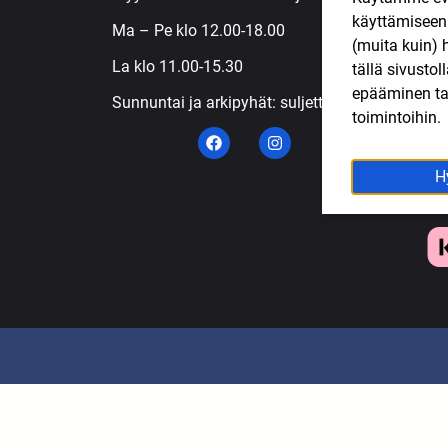
käyttämisee
S
Ma – Pe klo 12.00-18.00
(muita kuin) 
T
La klo 11.00-15.30
tällä sivusto
T
epääminen tai
Sunnuntai ja arkipyhät: suljettu
toimintoihin.
H