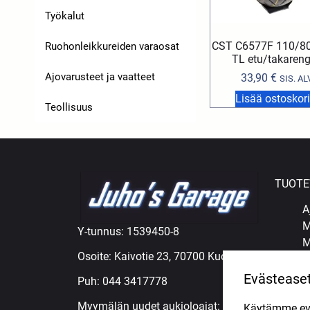
Työkalut
CST C6577F 110/80
Ruohonleikkureiden varaosat
TL etu/takaren
Ajovarusteet ja vaatteet
33,90
€
SIS. AL
Lisää ostoskori
Teollisuus
TUOTE
A
M
Y-tunnus: 1539450-8
M
Osoite: Kaivotie 23, 70700 Kuopio
M
Ö
Evästease
Puh:
044 3417778
R
Myymälän uudet aukioloajat:
Käytämme eväs
R