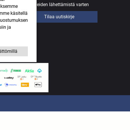
uutiskirjeiden lähettämistä varten
ääksemme
imme käsitellä
Tilaa uutiskirje
. Suostumuksen
iin ja
ättömillä