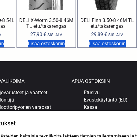
-8 54L
DELI X-Worm 3.50-8 46M
DELI Finn 3.50-8 46M TL
gas
TL etu/takarengas
etu/takarengas
27,90
€
29,89
€
V
SIS. ALV
SIS. ALV
in
Lisää ostoskoriin
Lisää ostoskoriin
VALIKOIMA
APUA OSTOKSIIN
jovarusteet ja vaatteet
Etusivu
önkijä
Evästekäytäntö (EU)
oottoripyörien varaosat
Kassa
opojen varaosat
Kauppa
ljyt ja kemikaalit
Korjaamo Kuopiossa
tukset
enkaat
Oma tili
teiden kaltaisia tekniikoita laitteen tietojen tallentamiseen ja/
uohonleikkureiden varaosat
Ostoskori