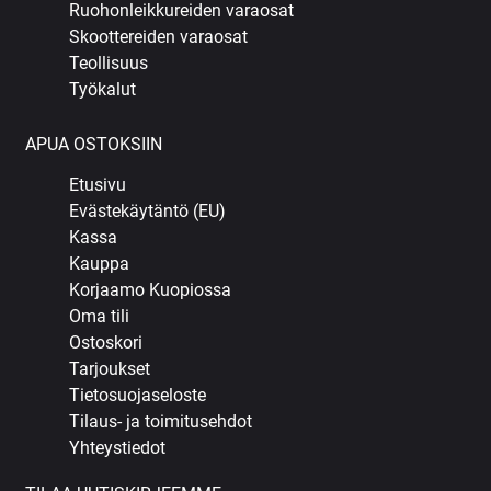
Ruohonleikkureiden varaosat
Skoottereiden varaosat
Teollisuus
Työkalut
APUA OSTOKSIIN
Etusivu
Evästekäytäntö (EU)
Kassa
Kauppa
Korjaamo Kuopiossa
Oma tili
Ostoskori
Tarjoukset
Tietosuojaseloste
Tilaus- ja toimitusehdot
Yhteystiedot