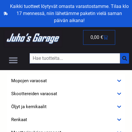
Kaikki tuotteet löytyvät omasta varastostamme. Tilaa klo
17 mennessä, niin lähetämme paketin vielä saman
päivän aikana!
0,00
€
Mopojen varaosat
Skoottereiden varaosat
Öljyt ja kemikaalit
Renkaat