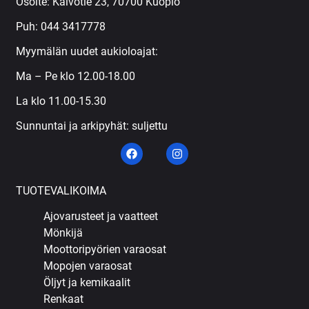
Osoite: Kaivotie 23, 70700 Kuopio
Puh:
044 3417778
Myymälän uudet aukioloajat:
Ma – Pe klo 12.00-18.00
La klo 11.00-15.30
Sunnuntai ja arkipyhät: suljettu
TUOTEVALIKOIMA
Ajovarusteet ja vaatteet
Mönkijä
Moottoripyörien varaosat
Mopojen varaosat
Öljyt ja kemikaalit
Renkaat