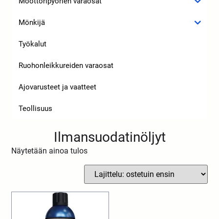
Moottoripyörien varaosat
Mönkijä
Työkalut
Ruohonleikkureiden varaosat
Ajovarusteet ja vaatteet
Teollisuus
Ilmansuodatinöljyt
Näytetään ainoa tulos